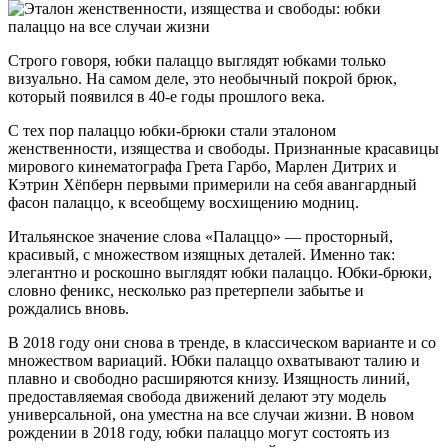
Строго говоря, юбки палаццо выглядят юбками только
визуально. На самом деле, это необычный покрой брюк,
который появился в 40-е годы прошлого века.
С тех пор палаццо юбки-брюки стали эталоном
женственности, изящества и свободы. Признанные красавицы
мирового кинематографа Грета Гарбо, Марлен Дитрих и
Кэтрин Хёпберн первыми примерили на себя авангардный
фасон палаццо, к всеобщему восхищению модниц.
Итальянское значение слова «Палаццо» — просторный,
красивый, с множеством изящных деталей. Именно так:
элегантно и роскошно выглядят юбки палаццо. Юбки-брюки,
словно феникс, несколько раз претерпели забытье и
рождались вновь.
В 2018 году они снова в тренде, в классическом варианте и со
множеством вариаций. Юбки палаццо охватывают талию и
плавно и свободно расширяются книзу. Изящность линий,
предоставляемая свобода движений делают эту модель
универсальной, она уместна на все случаи жизни. В новом
рождении в 2018 году, юбки палаццо могут состоять из