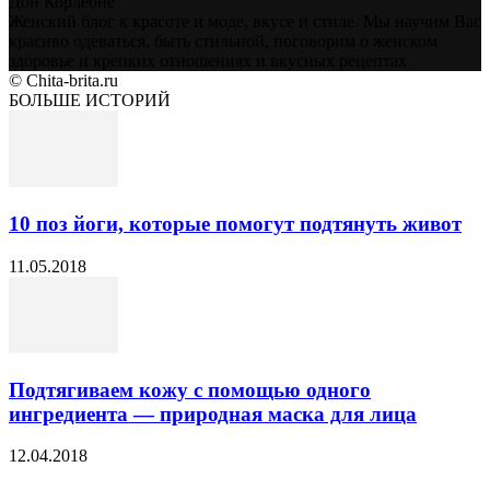
Дон Корлеоне
Женский блог к красоте и моде, вкусе и стиле. Мы научим Вас
красиво одеваться, быть стильной, поговорим о женском
здоровье и крепких отношениях и вкусных рецептах
© Chita-brita.ru
БОЛЬШЕ ИСТОРИЙ
10 поз йоги, которые помогут подтянуть живот
11.05.2018
Подтягиваем кожу с помощью одного
ингредиента — природная маска для лица
12.04.2018