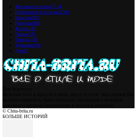
Женские истории
7514
Интересно и полезно
2382
Красота
592
Рецепты
499
Жизнь
180
Разное
171
Тренды
166
Здоровье
116
Дом
81
Дон Корлеоне
Женский блог к красоте и моде, вкусе и стиле. Мы научим Вас
красиво одеваться, быть стильной, поговорим о женском
здоровье и крепких отношениях и вкусных рецептах
© Chita-brita.ru
БОЛЬШЕ ИСТОРИЙ