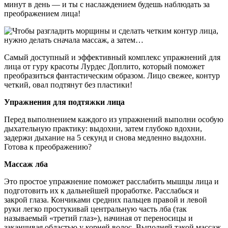
минут в день — и ты с наслаждением будешь наблюдать за
преображением лица!
Самый доступный и эффективный комплекс упражнений для
лица от гуру красоты Лурдес Доплито, который поможет
преобразиться фантастическим образом. Лицо свежее, контур
четкий, овал подтянут без пластики!
Упражнения для подтяжки лица
Перед выполнением каждого из упражнений выполни особую
дыхательную практику: выдохни, затем глубоко вдохни,
задержи дыхание на 5 секунд и снова медленно выдохни.
Готова к преображению?
Массаж лба
Это простое упражнение поможет расслабить мышцы лица и
подготовить их к дальнейшей проработке. Расслабься и
закрой глаза. Кончиками средних пальцев правой и левой
руки легко простукивай центральную часть лба (так
называемый «третий глаз»), начиная от переносицы и
заканчивая областью у корней волос. Выполняй такой массаж