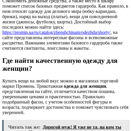
Сэкономить денежные средства, а также место в шкафу
поможет список базовых предметов гардероба. Как правило, к
ним относят одежду для делового мира (юбку-карандаш,
брюки), наряд на выход (платье), вещи для повседневной
жизни (джинсы, футболку, шорты). Достойный выбор
последних можно найти здесь:
https://promin.ua/ru/catalog/zhenshchinam/odezhda/shorty/
, на
сайте представлены интересные фасоны и всевозможные
расцветки. Важными элементами базового гардероба также
считаются свитшоты, лонгсливы и жакеты.
Где найти качественную одежду для
женщин?
Купить вещи на любой вкус можно в магазинах торговой
марки Проминь. Трикотажная
одежда для женщин
,
представленная на сайте, отличается качеством пошива,
умеренными ценами и практичностью. Правильно
подобранный фасон, с учетом особенностей фигуры и
возраста, подчеркнет достоинства и поможет чувствовать себя
уверенней.
Читать так же:
Дорогой муж! Я уже не та, на ком ты