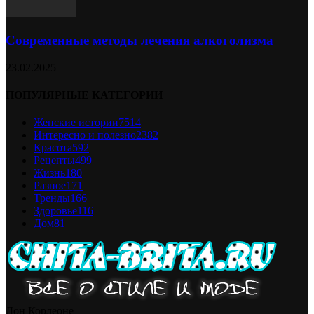
Современные методы лечения алкоголизма
23.02.2025
ПОПУЛЯРНЫЕ КАТЕГОРИИ
Женские истории
7514
Интересно и полезно
2382
Красота
592
Рецепты
499
Жизнь
180
Разное
171
Тренды
166
Здоровье
116
Дом
81
Дон Корлеоне