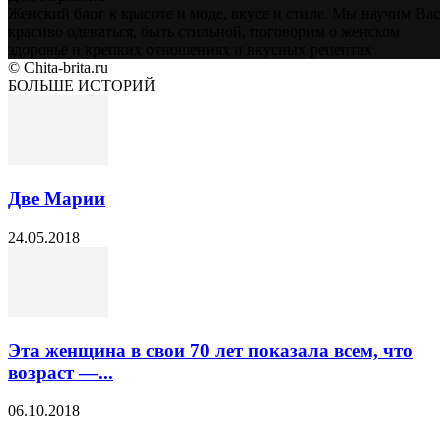
Женский блог к красоте и моде, вкусе и стиле. Мы научим Вас
красиво одеваться, быть стильной, поговорим о женском
здоровье и крепких отношениях и вкусных рецептах
© Chita-brita.ru
БОЛЬШЕ ИСТОРИЙ
Две Марии
24.05.2018
Эта женщина в свои 70 лет показала всем, что
возраст —...
06.10.2018