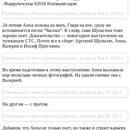
#happynewyear #2018 #сновымгодом
Публикация от Анна Шульгина (@anna_shulgina) Янв 1, 2018 at 6:05 PST
24-летняя Анна похожа на мать. Глядя на нее, сразу же
вспоминается песня “Часики”. К слову, сама Шульгина тоже
хорошо поет. Доказательство — новогоднее выступление на
телеканале СТС. Почти все в сборе: Арсений Шульгин, Анна,
Валерия и Иосиф Пригожин.
Публикация от Анна Шульгина (@anna_shulgina) Янв 2, 2018 at 2:27 PST
Во время подготовки к этому выступлению Анна выложила
еще несколько личных фотографий. На одном снимке она с
Валерией.
Публикация от Анна Шульгина (@anna_shulgina) Дек 19, 2017 at 9:24 PST
На другом — с братом.
Публикация от Анна Шульгина (@anna_shulgina) Дек 20, 2017 at 5:47 PST
Добавим, что Анна не только поет, но также и строит карьеру