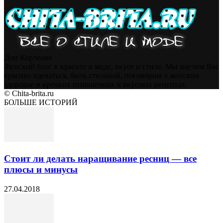
Дон Корлеоне
Женский блог к красоте и моде, вкусе и стиле. Мы научим Вас
красиво одеваться, быть стильной, поговорим о женском
здоровье и крепких отношениях и вкусных рецептах
© Chita-brita.ru
БОЛЬШЕ ИСТОРИЙ
Стоит ли делать наращивание ресниц — все
плюсы и минусы
27.04.2018