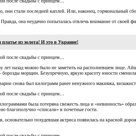
, они стали последней каплей. Или, наконец, гормональный сбо
 Правда, она неудачно попыталась отвлечь внимание от своей 
платье из золота! И это в Украине!
у лет назад можно было не заметить на располневшем лице. Ай
 — борозды морщин. Безупречную, яркую красоту юности сменила
арии снова был килограмм ранее ненужного макияжа, визажисты
илограммами была потеряна свежесть лица и «невинность» образ
ию благополучно «списали» в почетные гости.
, основательно похудевшая актриса появилась на красной дорож