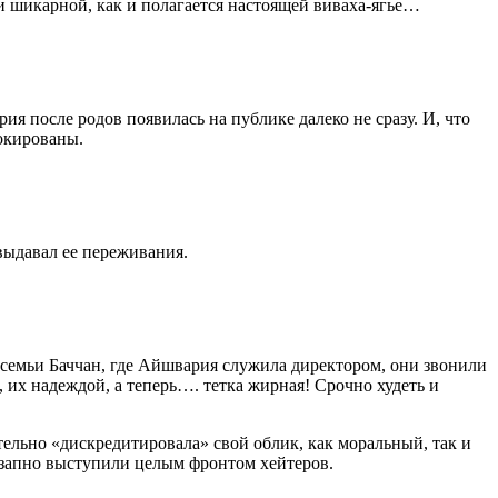
 шикарной, как и полагается настоящей виваха-ягье…
ия после родов появилась на публике далеко не сразу. И, что
окированы.
выдавал ее переживания.
семьи Баччан, где Айшвария служила директором, они звонили
, их надеждой, а теперь…. тетка жирная! Срочно худеть и
ельно «дискредитировала» свой облик, как моральный, так и
незапно выступили целым фронтом хейтеров.