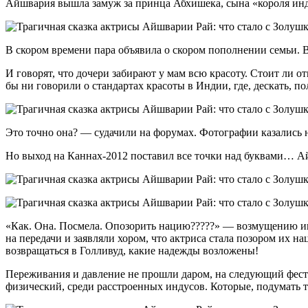
Айшвария вышла замуж за принца Абхишека, сына «короля инди
В скором времени пара объявила о скором пополнении семьи. В
И говорят, что дочери забирают у мам всю красоту. Стоит ли о
бы ни говорили о стандартах красоты в Индии, где, дескать,
Это точно она? — судачили на форумах. Фотографии казались н
Но выход на Каннах-2012 поставил все точки над буквами… Ай
«Как. Она. Посмела. Опозорить нацию?????» — возмущению ин
на передачи и заявляли хором, что актриса стала позором их н
возвращаться в Голливуд, какие надежды возложены!
Переживания и давление не прошли даром, на следующий фести
физический, среди расстроенных индусов. Которые, подумать т