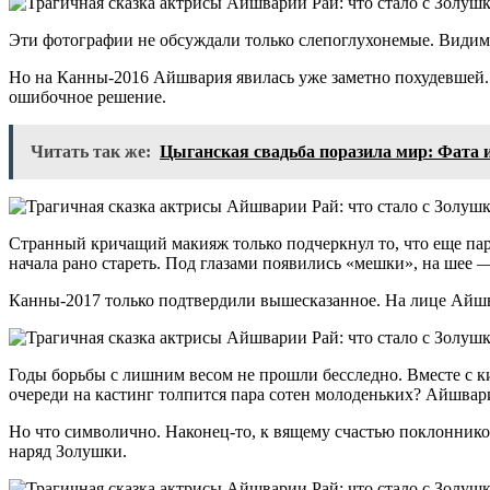
Эти фотографии не обсуждали только слепоглухонемые. Видимо
Но на Канны-2016 Айшвария явилась уже заметно похудевшей.
ошибочное решение.
Читать так же:
Цыганская свадьба поразила мир: Фата и 
Странный кричащий макияж только подчеркнул то, что еще пар
начала рано стареть. Под глазами появились «мешки», на шее
Канны-2017 только подтвердили вышесказанное. На лице Айшв
Годы борьбы с лишним весом не прошли бесследно. Вместе с к
очереди на кастинг толпится пара сотен молоденьких? Айшвар
Но что символично. Наконец-то, к вящему счастью поклонников
наряд Золушки.