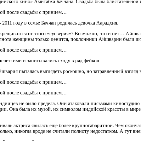
йского кино» Амитабха Баччана. Свадьба была блистательной и
 2011 году в семье Баччан родилась девочка Аарадхия.
ткрещиваться от этого «суеверия»? Возможно, что и нет… Айшвар
 полнота женщины только ценится, поклонники Айшварии были ш
ечеткими и записывались сходу в ряд фейков.
швария пыталась выглядеть роскошно, но затравленный взгляд 
дийцев не было предела. Они атаковали письмами киностудию 
ации. Она была их музой, их символом индийской красоты в мире
валь актриса явилась еще более крупногабаритной. Чем окончат
олько, никогда вроде не считали полноту недостатком. А тут в