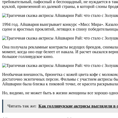
требовательный, пафосный и беспощадный, не нуждается в так
куклой, привезенной из далекой страны, в которой слоны брод
1994 год. Айшвария выигрывает конкурс «Мисс Мира». Казалос
сцене и яростных проклятий, летящих в спину победительницы
Она получала рекламные контракты ведущих брендов, снималась
момент, когда оно еще белеет от накала. И расчет оказался в
большое голливудское кино.
Необычная внешность, брюнетка с кожей цвета кофе с молоко
достаточно экзотичных персон. Фильмы с участием актрисы был
Айшварии была близка к пиковой точке, ее красота раскрывал
Но, видимо, не может быть в жизни женщины все хорошо однов
Читать так же:
Как голливудские актрисы выглядели в 