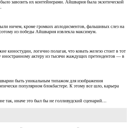
 было завозить их контейнерами. Айшвария была экзотической
.
были ничем, кроме громких аплодисментов, фальшивых слез на
поэтому из победы Айшвария извлекла максимум.
е киностудии, логично полагая, что ковать железо стоит в тот
ому иностранному актеру из тысячи жаждущих претендентов — в
Айшварии быть уникальным типажом для изображения
эпически популярном блокбастере. К этому все шло, карьера
не так, иначе это был бы не голливудский сценарий…