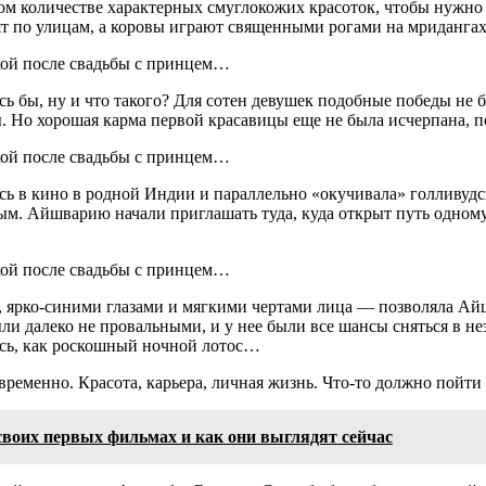
ом количестве характерных смуглокожих красоток, чтобы нужно
ят по улицам, а коровы играют священными рогами на мридангах
ь бы, ну и что такого? Для сотен девушек подобные победы не 
. Но хорошая карма первой красавицы еще не была исчерпана, 
 в кино в родной Индии и параллельно «окучивала» голливудски
ерным. Айшварию начали приглашать туда, куда открыт путь одн
м, ярко-синими глазами и мягкими чертами лица — позволяла 
и далеко не провальными, и у нее были все шансы сняться в не
ась, как роскошный ночной лотос…
ременно. Красота, карьера, личная жизнь. Что-то должно пойти 
своих первых фильмах и как они выглядят сейчас