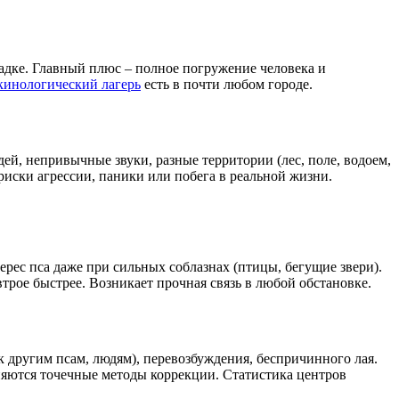
дке. Главный плюс – полное погружение человека и
кинологический лагерь
есть в почти любом городе.
ей, непривычные звуки, разные территории (лес, поле, водоем,
иски агрессии, паники или побега в реальной жизни.
рес пса даже при сильных соблазнах (птицы, бегущие звери).
втрое быстрее. Возникает прочная связь в любой обстановке.
 другим псам, людям), перевозбуждения, беспричинного лая.
няются точечные методы коррекции. Статистика центров