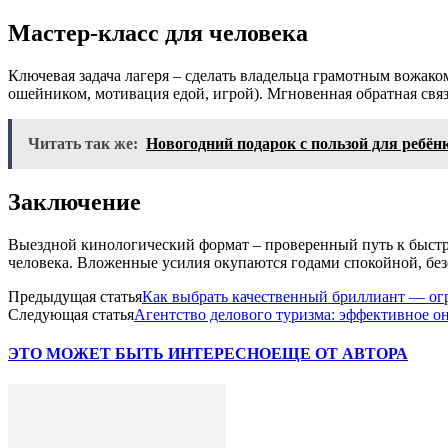
Мастер-класс для человека
Ключевая задача лагеря – сделать владельца грамотным вожако
ошейником, мотивация едой, игрой). Мгновенная обратная связ
Читать так же:
Новогодний подарок с пользой для ребёнк
Заключение
Выездной кинологический формат – проверенный путь к быстро
человека. Вложенные усилия окупаются годами спокойной, без
Предыдущая статья
Как выбрать качественный бриллиант — огр
Следующая статья
Агентство делового туризма: эффективное о
ЭТО МОЖЕТ БЫТЬ ИНТЕРЕСНО
ЕЩЕ ОТ АВТОРА