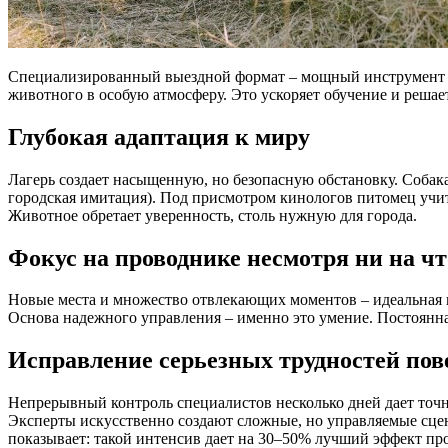
Специализированный выездной формат – мощный инструмент д
животного в особую атмосферу. Это ускоряет обучение и решае
Глубокая адаптация к миру
Лагерь создает насыщенную, но безопасную обстановку. Собака
городская имитация). Под присмотром кинологов питомец учит
Животное обретает уверенность, столь нужную для города.
Фокус на проводнике несмотря ни на чт
Новые места и множество отвлекающих моментов – идеальная п
Основа надежного управления – именно это умение. Постоянная 
Исправление серьезных трудностей пов
Непрерывный контроль специалистов несколько дней дает точны
Эксперты искусственно создают сложные, но управляемые сцен
показывает: такой интенсив дает на 30–50% лучший эффект про