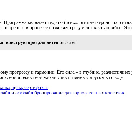
м. Программа включает теорию (психология четвероногих, сигнал
ь от тренера в процессе позволяет сразу исправлять ошибки. Эт
а: конструкторы для детей от 5 лет
му прогрессу и гармонии. Его сила – в глубине, реалистичных 
опасной и радостной жизни с воспитанным другом в городе.
анка, цена, сертификат
нлайн и оффлайн бронирование для корпоративных клиентов