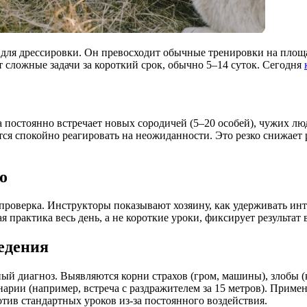
ля дрессировки. Он превосходит обычные тренировки на площа
т сложные задачи за короткий срок, обычно 5–14 суток. Сегодня
 постоянно встречает новых сородичей (5–20 особей), чужих люд
ся спокойно реагировать на неожиданности. Это резко снижает р
о
роверка. Инструкторы показывают хозяину, как удерживать инте
практика весь день, а не короткие уроки, фиксирует результат 
едения
й диагноз. Выявляются корни страхов (гром, машины), злобы (к
арии (например, встреча с раздражителем за 15 метров). Приме
тив стандартных уроков из-за постоянного воздействия.