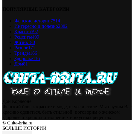
ПОПУЛЯРНЫЕ КАТЕГОРИИ
Женские истории
7514
Интересно и полезно
2382
Красота
592
Рецепты
499
Жизнь
180
Разное
171
Тренды
166
Здоровье
116
Дом
81
Дон Корлеоне
Женский блог к красоте и моде, вкусе и стиле. Мы научим Вас
красиво одеваться, быть стильной, поговорим о женском
здоровье и крепких отношениях и вкусных рецептах
© Chita-brita.ru
БОЛЬШЕ ИСТОРИЙ