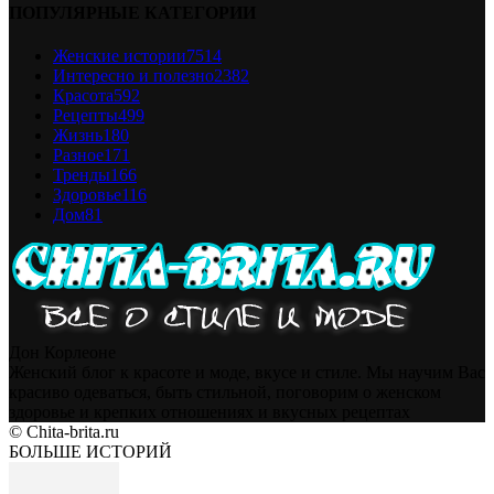
ПОПУЛЯРНЫЕ КАТЕГОРИИ
Женские истории
7514
Интересно и полезно
2382
Красота
592
Рецепты
499
Жизнь
180
Разное
171
Тренды
166
Здоровье
116
Дом
81
Дон Корлеоне
Женский блог к красоте и моде, вкусе и стиле. Мы научим Вас
красиво одеваться, быть стильной, поговорим о женском
здоровье и крепких отношениях и вкусных рецептах
© Chita-brita.ru
БОЛЬШЕ ИСТОРИЙ