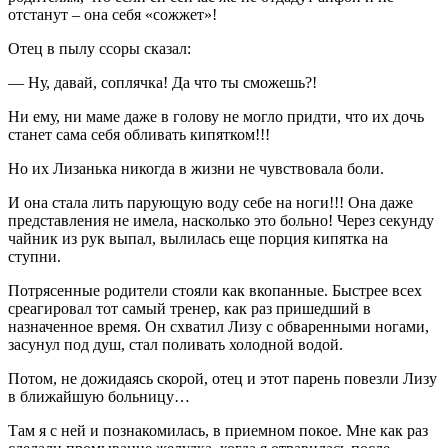
отстанут – она себя «сожжет»!
Отец в пылу ссоры сказал:
— Ну, давай, соплячка! Да что ты сможешь?!
Ни ему, ни маме даже в голову не могло придти, что их дочь
станет сама себя обливать кипятком!!!
Но их Лизанька никогда в жизни не чувствовала боли.
И она стала лить парующую воду себе на ноги!!! Она даже
представления не имела, насколько это больно! Через секунду
чайник из рук выпал, вылилась еще порция кипятка на
ступни.
Потрясенные родители стояли как вкопанные. Быстрее всех
среагировал тот самый тренер, как раз пришедший в
назначенное время. Он схватил Лизу с обваренными ногами,
засунул под душ, стал поливать холодной водой.
Потом, не дожидаясь скорой, отец и этот парень повезли Лизу
в ближайшую больницу…
Там я с ней и познакомилась, в приемном покое. Мне как раз