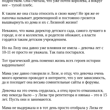
подростком. Она считала, что уже почти королева, а вокруг
нее – тупой плебс.
К таким же она стала относить и свою маму! Не зря же ее
папочка называет деревенщиной и постоянно грозится
вышвырнуть из дома и их с Лизиной жизни!
Неважно, что мама директор детского сада, самого лучшего в
городе, и ее и коллектив, и родители обожают, а власти
гордятся таким детским учреждением.
Но на Лизу она давно уже влияния не имела – девочка лет с
10-11 ее просто не уважала. Так папа постарался.
Тот трагический день поменял жизнь всех героев истории
кардинально!
Мама уже давно говорили и Лизе, и отцу, что девочка очень
много времени проводит в интернете, что у нее зависимость,
да и посещает она весьма сомнительные сайты и форумы.
Девочка на это очень сердилась, а отец просто отмахивался,
ему некогда было – у Лизы три репетитора и нянька – это в 15
лет. Пусть они и занимаются.
Мама не выдержала и в тот день просто отобрала у Лизы ее