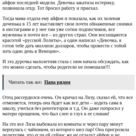
айфон последней модели. Девочка закатила истерику,
позвонила отцу. Тот бросил работу и приехал.
Тогда мама отдала ему айфон и показала, как их холеная
доченька в 15 лет выставляет свои почти обнаженные снимки
в инстаграмм и у нее там уже сотни подписчиков, все
мужчины и почти все – из других стран. Они восхищаются
красотой «русской Лолиты», а один написал «Девочка, я
готов тебе дать миллион долларов, чтобы провести с тобой
хоть один день в Венеции».
И эта дурочка малолетняя стала с ним начала обсуждать, как
это можно сделать, чтобы родители не помешали!!!
Читать так же:
Папа рядом
Отец рассердился очень. Он кричал на Лизу, сказал ей, что все
отменяется, теперь она будет как все дети – ходить сама в
школу, учиться без репетиторов и т.д. Он даже попросил у
матери прощения, что был слеп и глух к ее словам!
На это все Лиза выбежала из комнаты и через пару минут
вернулась с чайником, из которого шел пар! Она пригрозила
родителям, что если ей сейчас же не отдадут айфон и не