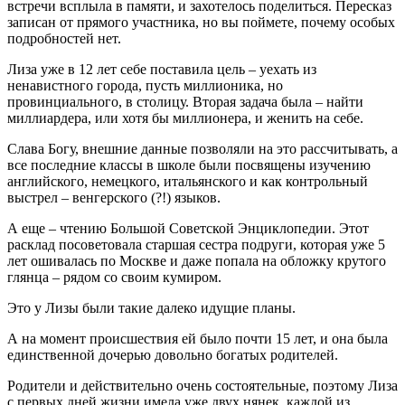
встречи всплыла в памяти, и захотелось поделиться. Пересказ
записан от прямого участника, но вы поймете, почему особых
подробностей нет.
Лиза уже в 12 лет себе поставила цель – уехать из
ненавистного города, пусть миллионика, но
провинциального, в столицу. Вторая задача была – найти
миллиардера, или хотя бы миллионера, и женить на себе.
Слава Богу, внешние данные позволяли на это рассчитывать, а
все последние классы в школе были посвящены изучению
английского, немецкого, итальянского и как контрольный
выстрел – венгерского (?!) языков.
А еще – чтению Большой Советской Энциклопедии. Этот
расклад посоветовала старшая сестра подруги, которая уже 5
лет ошивалась по Москве и даже попала на обложку крутого
глянца – рядом со своим кумиром.
Это у Лизы были такие далеко идущие планы.
А на момент происшествия ей было почти 15 лет, и она была
единственной дочерью довольно богатых родителей.
Родители и действительно очень состоятельные, поэтому Лиза
с первых дней жизни имела уже двух нянек, каждой из