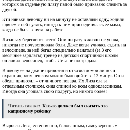
которых за отдельную плату папой было приказано следить за
другой.
Эти няньки девочку ни на минуту не оставляли одну, ходили
вдвоем с ней гулять, иногда к ним присоединялась ее мама,
когда не была занята на работе.
Лизаньку берегли от всего! Они ни разу в жизни не упала,
никогда не почувствовала боли. Даже когда училась ездить на
велосипеде, за ней бегал специально нанятый (за 3 его
месячные зарплаты) тренер из детской спортивной школы –
он ловил велосипед, чтобы Лиза не пострадала.
В школу ее на джипе привозил и отвозил домой личный
охранник, хотя пешком можно было дойти за 12 минут. Он и
обеды привозил – от личного повара. Их Лиза ела за
отдельным столиком, сидя спиной ко всем одноклассникам.
Иногда она угощала свою подругу, но никого более!
Читать так же:
Кто-то должен был сказать это
капризному ребенку
Выросла Лиза, естественно, балованным, самоуверенным