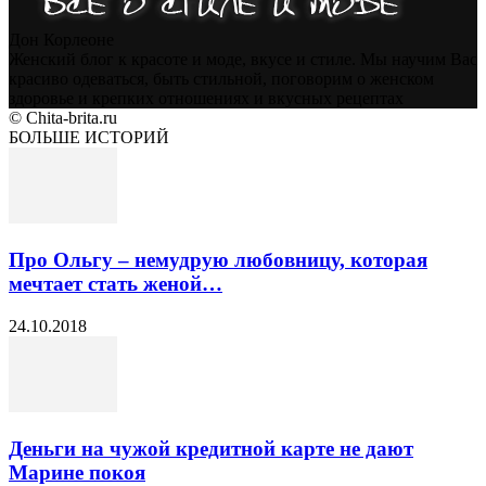
Дон Корлеоне
Женский блог к красоте и моде, вкусе и стиле. Мы научим Вас
красиво одеваться, быть стильной, поговорим о женском
здоровье и крепких отношениях и вкусных рецептах
© Chita-brita.ru
БОЛЬШЕ ИСТОРИЙ
Про Ольгу – немудрую любовницу, которая
мечтает стать женой…
24.10.2018
Деньги на чужой кредитной карте не дают
Марине покоя