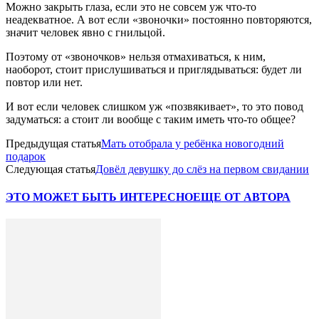
Можно закрыть глаза, если это не совсем уж что-то
неадекватное. А вот если «звоночки» постоянно повторяются,
значит человек явно с гнильцой.
Поэтому от «звоночков» нельзя отмахиваться, к ним,
наоборот, стоит прислушиваться и приглядываться: будет ли
повтор или нет.
И вот если человек слишком уж «позвякивает», то это повод
задуматься: а стоит ли вообще с таким иметь что-то общее?
Предыдущая статья
Мать отобрала у ребёнка новогодний
подарок
Следующая статья
Довёл девушку до слёз на первом свидании
ЭТО МОЖЕТ БЫТЬ ИНТЕРЕСНО
ЕЩЕ ОТ АВТОРА