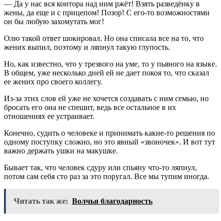
— Да у нас вся контора над ним ржёт! Взять разведёнку в
жены, да еще и с прицепом! Позор! С его-то возможностями
он бы любую захомутать мог!
Олю такой ответ шокировал. Но она списала все на то, что
жених выпил, поэтому и ляпнул такую глупость.
Но, как известно, что у трезвого на уме, то у пьяного на языке.
В общем, уже несколько дней ей не дает покоя то, что сказал
ее жених про своего коллегу.
Из-за этих слов ей уже не хочется создавать с ним семью, но
бросать его она не спешит, ведь все остальное в их
отношениях ее устраивает.
Конечно, судить о человеке и принимать какие-то решения по
одному поступку сложно, но это явный «звоночек». И вот тут
важно держать ушки на макушке.
Бывает так, что человек сдуру или спьяну что-то ляпнул,
потом сам себя сто раз за это поругал. Все мы тупим иногда.
Читать так же:
Волчья благодарность