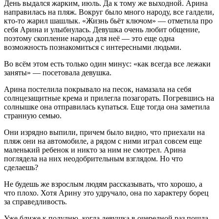
День выдался жарким, июль. Да к тому же выходной. Арина
направилась на пляж. Вокруг было много народу, все галдели,
кто-то жарил шашлык. «Жизнь бьёт ключом» — отметила про
себя Арина и улыбнулась. Девушка очень любит общение,
поэтому скопление народа для неё — это еще одна
возможность познакомиться с интересными людьми.
Во всём этом есть только один минус: «как всегда все лежаки
заняты» — посетовала девушка.
Арина постелила покрывало на песок, намазала на себя
солнцезащитные крема и прилегла позагорать. Погревшись на
солнышке она отправилась купаться. Еще тогда она заметила
странную семью.
Они изрядно выпили, причем было видно, что приехали на
пляж они на автомобиле, а рядом с ними играл совсем еще
маленький ребенок и никто за ним не смотрел. Арина
поглядела на них неодобрительным взглядом. Но что
сделаешь?
Не будешь же взрослым людям рассказывать, что хорошо, а
что плохо. Хотя Арину это удручало, она по характеру борец
за справедливость.
Уже ближе к полудню, когда девушка в очередной раз пошла