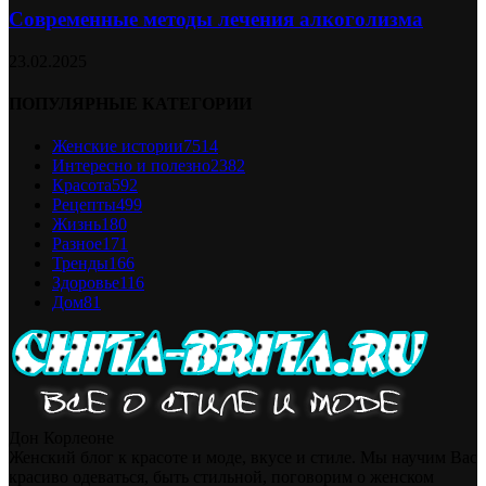
Современные методы лечения алкоголизма
23.02.2025
ПОПУЛЯРНЫЕ КАТЕГОРИИ
Женские истории
7514
Интересно и полезно
2382
Красота
592
Рецепты
499
Жизнь
180
Разное
171
Тренды
166
Здоровье
116
Дом
81
Дон Корлеоне
Женский блог к красоте и моде, вкусе и стиле. Мы научим Вас
красиво одеваться, быть стильной, поговорим о женском