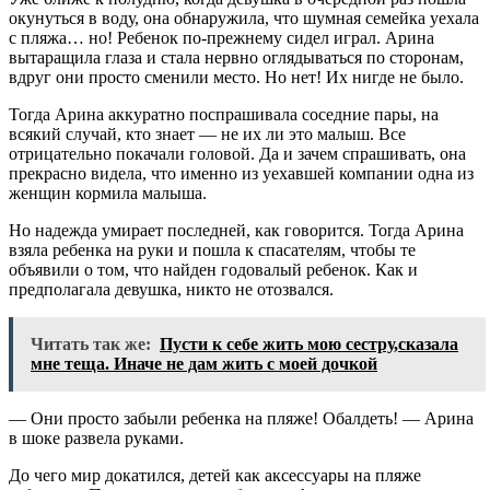
окунуться в воду, она обнаружила, что шумная семейка уехала
с пляжа… но! Ребенок по-прежнему сидел играл. Арина
вытаращила глаза и стала нервно оглядываться по сторонам,
вдруг они просто сменили место. Но нет! Их нигде не было.
Тогда Арина аккуратно поспрашивала соседние пары, на
всякий случай, кто знает — не их ли это малыш. Все
отрицательно покачали головой. Да и зачем спрашивать, она
прекрасно видела, что именно из уехавшей компании одна из
женщин кормила малыша.
Но надежда умирает последней, как говорится. Тогда Арина
взяла ребенка на руки и пошла к спасателям, чтобы те
объявили о том, что найден годовалый ребенок. Как и
предполагала девушка, никто не отозвался.
Читать так же:
Пусти к себе жить мою сестру,сказала
мне теща. Иначе не дам жить с моей дочкой
— Они просто забыли ребенка на пляже! Обалдеть! — Арина
в шоке развела руками.
До чего мир докатился, детей как аксессуары на пляже