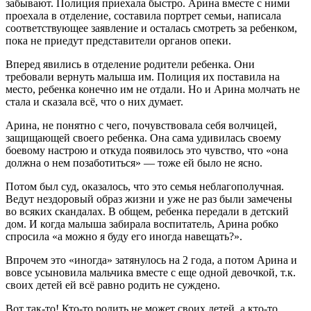
забывают. Полиция приехала быстро. Арина вместе с ними
проехала в отделение, составила портрет семьи, написала
соответствующее заявление и осталась смотреть за ребенком,
пока не приедут представители органов опеки.
Вперед явились в отделение родители ребенка. Они
требовали вернуть малыша им. Полиция их поставила на
место, ребенка конечно им не отдали. Но и Арина молчать не
стала и сказала всё, что о них думает.
Арина, не понятно с чего, почувствовала себя волчицей,
защищающей своего ребенка. Она сама удивилась своему
боевому настрою и откуда появилось это чувство, что «она
должна о нем позаботиться» — тоже ей было не ясно.
Потом был суд, оказалось, что это семья неблагополучная.
Ведут нездоровый образ жизни и уже не раз были замечены
во всяких скандалах. В общем, ребенка передали в детский
дом. И когда малыша забирала воспитатель, Арина робко
спросила «а можно я буду его иногда навещать?».
Впрочем это «иногда» затянулось на 2 года, а потом Арина и
вовсе усыновила мальчика вместе с еще одной девочкой, т.к.
своих детей ей всё равно родить не суждено.
Вот так-то! Кто-то родить не может своих детей, а кто-то