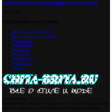
Современные методы лечения алкоголизма
23.02.2025
ПОПУЛЯРНЫЕ КАТЕГОРИИ
Женские истории
7514
Интересно и полезно
2382
Красота
592
Рецепты
499
Жизнь
180
Разное
171
Тренды
166
Здоровье
116
Дом
81
Дон Корлеоне
Женский блог к красоте и моде, вкусе и стиле. Мы научим Вас
красиво одеваться, быть стильной, поговорим о женском