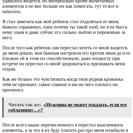
удавалось видится, но материально кроме вычитаемых
алиментов я не мог больше ни как помогать, тут то все и
началось.
Я стал замечать как мой ребенок стал отдаляться от меня,
бывало спрашивал, папа почему ты такой злой, но я не был к
нему злым и даже сейчас его сильно люблю и переживаю за
него.
После того как ребенок сам перестал хотеть со мной видится,
до меня дошло, моя бывшая настроила его против меня да и ее
близкие ей в этом по способствовали, даже попросту при
встрече он перестал со мной здороваться и признавать меня
отцом.
Как же больно это чувствовать когда твоя родная кровинка
тебя не признает, самое главное я им ни чего плохого ни
причинил.
Читать так же:
«Мужчина не может отказать, если его
соблазняют…»?
После всего выше перечисленного я перестал выплачивать
алименты, а за что я их буду платить раз про меня позабыли в