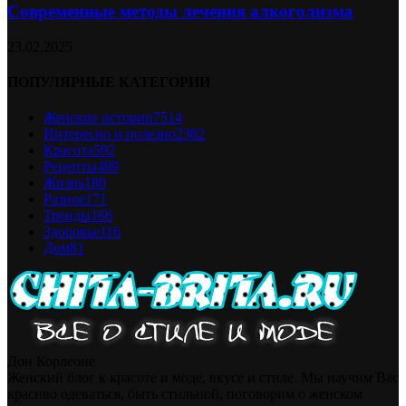
Современные методы лечения алкоголизма
23.02.2025
ПОПУЛЯРНЫЕ КАТЕГОРИИ
Женские истории
7514
Интересно и полезно
2382
Красота
592
Рецепты
499
Жизнь
180
Разное
171
Тренды
166
Здоровье
116
Дом
81
Дон Корлеоне
Женский блог к красоте и моде, вкусе и стиле. Мы научим Вас
красиво одеваться, быть стильной, поговорим о женском