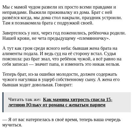
Мы с мамой чудом развели их просто всеми правдами и
неправдами. Выжили приживалку из дома. Брат с ней
развёлся когда, мы дома стол накрыли, праздник устроили.
Там я познакомила брата с подружкой своей.
Завертелось у них, через год поженились, ребёночка родили.
Нашей крови, не чета предыдущему «племянничку».
А тут как гром среди ясного неба: бывшая жена брата на
алименты подала. И ведь суд на её сторону встал. Судья
пояснила: раз брат знал, что ребёнок чужой, а всё равно на
себя записал — значит папа, и изменить это никак нельзя.
Теперь брат, из-за ошибки молодости, должен содержать
чужого нагуляша в ущерб собственному сыну. А жена его
бывшая ходит довольная. Говорит:
Читать так же:
Как мамина хитрость спасла 15-
летнюю Юльку от романа с женатым парнем
— Я от вас натерпелась в своё время, теперь ваша очередь
мучиться.