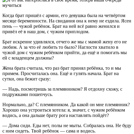
Когда брат пришёл с армии, его девушка была на четвёртом
месяце беременности. На свидания она к нему не ездила. Ясен
пень — чужой ребёнок. Брат на ней всё равно женился и
привёл её в наш дом, с чужим приплодом.
Брат искренне удивлялся, отчего же мы с мамой жену его не
любим. А за что её любить то было? Наглости хватило в
чужой дом с чужим ребёнком прийти, да ещё и помогать мы
ей с младенцем должны?
Жена брата считала, что раз брат принял ребёнка, то и мы
примем. Просчиталась она. Ещё и гулять начала. Брат на
сутки, она бежит сразу:
— Надь, посмотришь за племянником? Я отдохну схожу, с
подружками пошепчусь.
Нормально, да? С племянником. Да какой он мне племянник?
Хорошо она устроиться хотела: я, значит, с чужим ребёнком
водись, а она дальше брату рога наставлять пойдёт?
— Дома сиди. Еды нет, полы не мыты. Собралась она. Не буду
с ним сидеть. Твой ребёнок — сама и водись.