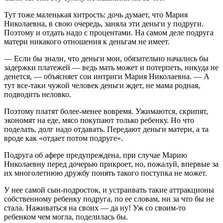
Тут тоже маленькая хитрость: дочь думает, что Мария
Николаевна, в свою очередь, заняла эти деньги у подруги.
Поэтому и отдать надо с процентами. На самом деле подруга
матери никакого отношения к деньгам не имеет.
— Если бы знали, что деньги мои, обязательно начались бы
задержки платежей — ведь мать может и потерпеть, никуда не
денется, — объясняет сои интриги Мария Николаевна. — А
тут все-таки чужой человек деньги ждет, не мама родная,
подводить неловко.
Поэтому платят более-менее вовремя. Ужимаются, скрипят,
экономят на еде, мясо покупают только ребенку. Но что
поделать, долг надо отдавать. Передают деньги матери, а та
вроде как «отдает потом подруге».
Подруга об афере предупреждена, при случае Марию
Николаевну перед дочерью прикроет, но, пожалуй, впервые за
их многолетнюю дружбу понять такого поступка не может.
У нее самой сын-подросток, и устраивать такие аттракционы
собственному ребенку подруга, по ее словам, ни за что бы не
стала. Наживаться на своих — да ну! Уж со своим-то
ребенком чем могла, поделилась бы.