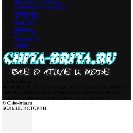
Женские истории
7514
Интересно и полезно
2382
Красота
592
Рецепты
499
Жизнь
180
Разное
171
Тренды
166
Здоровье
116
Дом
81
Дон Корлеоне
Женский блог к красоте и моде, вкусе и стиле. Мы научим Вас
красиво одеваться, быть стильной, поговорим о женском
здоровье и крепких отношениях и вкусных рецептах
© Chita-brita.ru
БОЛЬШЕ ИСТОРИЙ