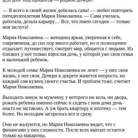
— Я всего в своей жизни добилась сама! — любит повторять
пятидесятилетняя Мария Николаевна. — Сама училась,
работала, делала карьеру… Все, что имею сегодня — только
моя заслуга!
Мария Николаевна — женщина яркая, уверенная в себе,
современная, до сих пор много работает, но и полноценно
отдыхает: путешествует, смотрит мир, общается с людьми. Из
близких у нее только взрослая дочь, у которой уже своя семья
и маленький ребенок.
К молодой семье Мария Николаевна не лезет — у них своя
жизнь, у нее своя. Дочери в декрете живется непросто, но
каждый сам кузнец своего счастья. И проблем тоже, считает
Мария Николаевна.
Выходить замуж за мужчину, у которого ни кола, ни двора,
рожать ребенка именно сейчас и сидеть с ним дома дочь
никто не заставлял. А уж брать квартиру в ипотеку — тем
более. Но молодым загорелось все и сразу.
Они не жалуются, но Мария Николаевна видит, что с
финансами у них сложности. После всех выплат остается
только на макароны.