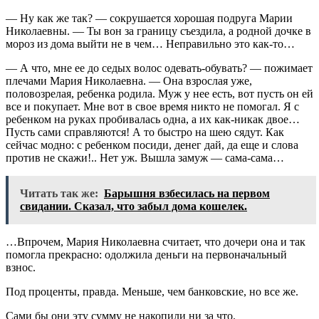
— Ну как же так? — сокрушается хорошая подруга Марии
Николаевны. — Ты вон за границу съездила, а родной дочке в
мороз из дома выйти не в чем… Неправильно это как-то…
— А что, мне ее до седых волос одевать-обувать? — пожимает
плечами Мария Николаевна. — Она взрослая уже,
половозрелая, ребенка родила. Муж у нее есть, вот пусть он ей
все и покупает. Мне вот в свое время никто не помогал. Я с
ребенком на руках пробивалась одна, а их как-никак двое…
Пусть сами справляются! А то быстро на шею сядут. Как
сейчас модно: с ребенком посиди, денег дай, да еще и слова
против не скажи!.. Нет уж. Вышла замуж — сама-сама…
Читать так же:
Барышня взбесилась на первом
свидании. Сказал, что забыл дома кошелек.
…Впрочем, Мария Николаевна считает, что дочери она и так
помогла прекрасно: одолжила деньги на первоначальный
взнос.
Под проценты, правда. Меньше, чем банковские, но все же.
Сами бы они эту сумму не накопили ни за что.