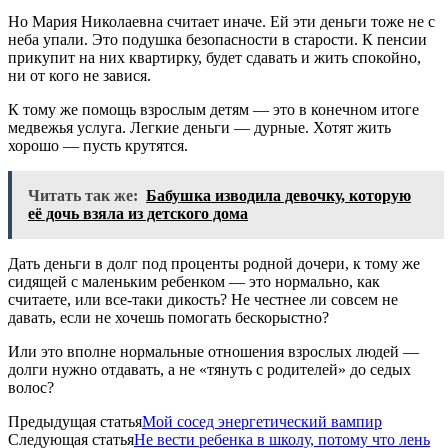
Но Мария Николаевна считает иначе. Ей эти деньги тоже не с
неба упали. Это подушка безопасности в старости. К пенсии
прикупит на них квартирку, будет сдавать и жить спокойно,
ни от кого не завися.
К тому же помощь взрослым детям — это в конечном итоге
медвежья услуга. Легкие деньги — дурные. Хотят жить
хорошо — пусть крутятся.
Читать так же:
Бабушка изводила девочку, которую
её дочь взяла из детского дома
Дать деньги в долг под проценты родной дочери, к тому же
сидящей с маленьким ребенком — это нормально, как
считаете, или все-таки дикость? Не честнее ли совсем не
давать, если не хочешь помогать бескорыстно?
Или это вполне нормальные отношения взрослых людей —
долги нужно отдавать, а не «тянуть с родителей» до седых
волос?
Предыдущая статья
Мой сосед энергетический вампир
Следующая статья
Не вести ребенка в школу, потому что лень