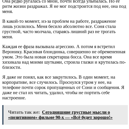
Она редко ругалась со мной, почти всегда улыбалась. Но ее
ритм жизни раздражал. Я не мог подстроится под нее, она под
меня.
В какой-то момент, из-за проблем на работе, раздражение
лишь усилилось. Меня бесило абсолютно все. Соня стала
грустной, часто молчала, стараясь лишний раз не трогать
меня.
Каждая ее фраза вызывала агрессию. А потом я встретил
Веронику. Красивая блондинка, совершенно не обремененная
умом. Это была новая секретарша босса. Она все время
хихикала над моими шутками, строила глазки и крутилась по-
близости.
Я даже не понял, как все закрутилось. В один момент, на
корпоративе, все случилось. Проснулся утром у нее, на
телефоне почти сорок пропущенных от Сони и сообщения. Я
даже не стал их читать, удалил, чтобы не портить себе
настроение.
Читать так же:
Сегодняшние грустные мысли о
«позитивном» фильме 90-х — «Всё будет хорошо!»