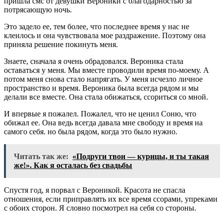
пришла смс от девушки Вероники с благодарностью за
потрясающую ночь.
Это задело ее, тем более, что последнее время у нас не
клеилось и она чувствовала мое раздражение. Поэтому она
приняла решение покинуть меня.
Знаете, сначала я очень обрадовался. Вероника стала
оставаться у меня. Мы вместе проводили время по-моему. А
потом меня снова стало напрягать. У меня исчезло личное
пространство и время. Вероника была всегда рядом и мы
делали все вместе. Она стала обижаться, ссориться со мной.
И впервые я пожалел. Пожалел, что не ценил Соню, что
обижал ее. Она ведь всегда давала мне свободу и время на
самого себя. но была рядом, когда это было нужно.
Читать так же:
«Подруги твои — курицы, и ты такая
же!». Как я осталась без свадьбы
Спустя год, я порвал с Вероникой. Красота не спасла
отношения, если приправлять их все время ссорами, упреками
с обоих сторон. Я словно посмотрел на себя со стороны.