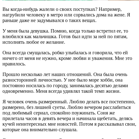
Вы когда-нибудь жалели о своих поступках? Например,
нагрубили человеку в метро или сорвались дома на жене. Я
раньше даже не задумывался о таких вещах.
У меня была девушка. Помню, когда только встретил ее, то
влюбился как мальчишка. Готов был идти за ней по пятам,
исполнять любое ее желание.
Она всегда смущалась, робко улыбалась и говорила, что ей
ничего от меня не нужно, кроме любви и уважения. Мне это
нравилось.
Прошло несколько лет наших отношений. Она была очень
разносторонней личностью. У нее было море хобби, она
постоянно носилась по городу, занималась десятью делами
одновременно. Меня всегда удивлял такой темп жизни.
Я человек очень размеренный. Люблю делать все постепенно,
размерено, без лишней суеты. Люблю вечером расслабиться
под любимый сериал, спокойно поужинать. Соня же
прилетала часов в девять вечера и начинала щебетать, делясь
кучей неинтересных мне новостей. Потом я рассказывал свои,
которые она внимательно слушала.