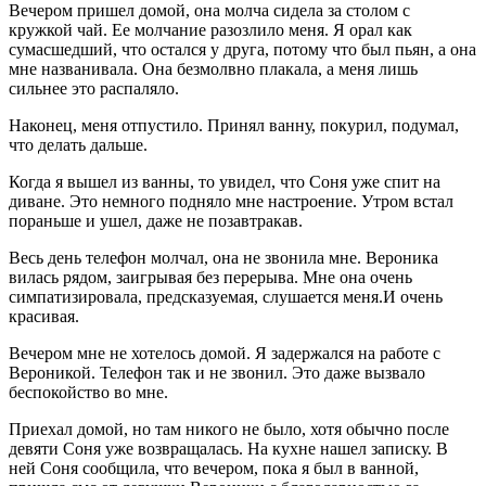
Вечером пришел домой, она молча сидела за столом с
кружкой чай. Ее молчание разозлило меня. Я орал как
сумасшедший, что остался у друга, потому что был пьян, а она
мне названивала. Она безмолвно плакала, а меня лишь
сильнее это распаляло.
Наконец, меня отпустило. Принял ванну, покурил, подумал,
что делать дальше.
Когда я вышел из ванны, то увидел, что Соня уже спит на
диване. Это немного подняло мне настроение. Утром встал
пораньше и ушел, даже не позавтракав.
Весь день телефон молчал, она не звонила мне. Вероника
вилась рядом, заигрывая без перерыва. Мне она очень
симпатизировала, предсказуемая, слушается меня.И очень
красивая.
Вечером мне не хотелось домой. Я задержался на работе с
Вероникой. Телефон так и не звонил. Это даже вызвало
беспокойство во мне.
Приехал домой, но там никого не было, хотя обычно после
девяти Соня уже возвращалась. На кухне нашел записку. В
ней Соня сообщила, что вечером, пока я был в ванной,