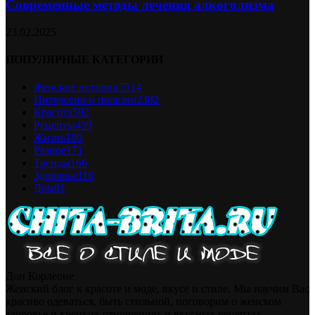
Современные методы лечения алкоголизма
23.02.2025
ПОПУЛЯРНЫЕ КАТЕГОРИИ
Женские истории
7514
Интересно и полезно
2382
Красота
592
Рецепты
499
Жизнь
180
Разное
171
Тренды
166
Здоровье
116
Дом
81
Дон Корлеоне
Женский блог к красоте и моде, вкусе и стиле. Мы научим Вас
красиво одеваться, быть стильной, поговорим о женском
здоровье и крепких отношениях и вкусных рецептах