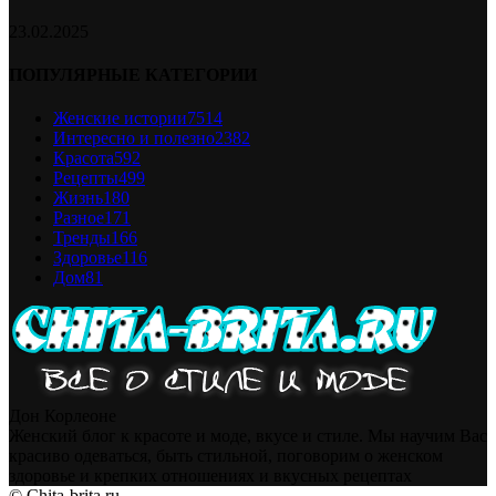
23.02.2025
ПОПУЛЯРНЫЕ КАТЕГОРИИ
Женские истории
7514
Интересно и полезно
2382
Красота
592
Рецепты
499
Жизнь
180
Разное
171
Тренды
166
Здоровье
116
Дом
81
Дон Корлеоне
Женский блог к красоте и моде, вкусе и стиле. Мы научим Вас
красиво одеваться, быть стильной, поговорим о женском
здоровье и крепких отношениях и вкусных рецептах
© Chita-brita.ru