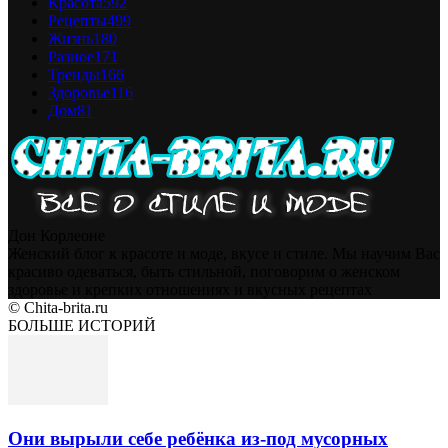
Красота
592
Рецепты
499
Жизнь
180
Разное
171
Тренды
166
Здоровье
116
Дом
81
Дон Корлеоне
Женский блог к красоте и моде, вкусе и стиле. Мы научим Вас
красиво одеваться, быть стильной, поговорим о женском
здоровье и крепких отношениях и вкусных рецептах
© Chita-brita.ru
БОЛЬШЕ ИСТОРИЙ
Они вырыли себе ребёнка из-под мусорных