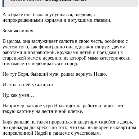
А в браке она была осунувшаяся, бледная, с
непрокрашенными корнями и потухшими глазами.
Зимняя вишня.
В целом, она заслуживает салюта в свою честь, особенно с
учетом того, как филигранно она одна жонглирует двумя
работами и подработкой, кружками детей и поездками к
старенькой маме в деревню, из которой мама категорически
отказывается перебираться в город.
Но тут Боря, бывший муж, решил вернуть Надю.
И стал за ней ухаживать.
Ну, как умел…
Например, каждое утро Надя идет на работу и видит вот
такую картину на лестничной клетке.
Боря раньше пытался прорваться в квартиру, скребся в дверь,
но однажды доскрёбся до того, что был выдворен из квартиры
непреклонной Надей в тандеме с участковым.