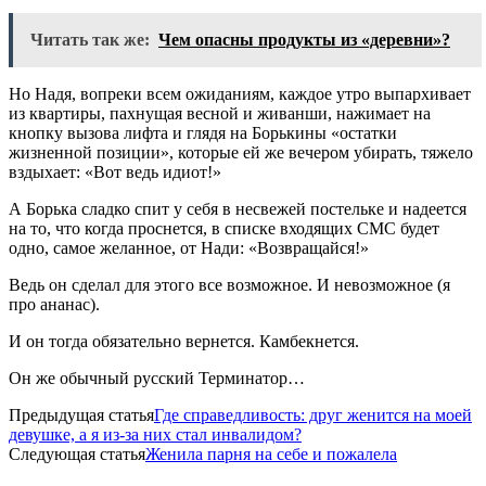
Читать так же:
Чем опасны продукты из «деревни»?
Но Надя, вопреки всем ожиданиям, каждое утро выпархивает
из квартиры, пахнущая весной и живанши, нажимает на
кнопку вызова лифта и глядя на Борькины «остатки
жизненной позиции», которые ей же вечером убирать, тяжело
вздыхает: «Вот ведь идиот!»
А Борька сладко спит у себя в несвежей постельке и надеется
на то, что когда проснется, в списке входящих СМС будет
одно, самое желанное, от Нади: «Возвращайся!»
Ведь он сделал для этого все возможное. И невозможное (я
про ананас).
И он тогда обязательно вернется. Камбекнется.
Он же обычный русский Терминатор…
Предыдущая статья
Где справедливость: друг женится на моей
девушке, а я из-за них стал инвалидом?
Следующая статья
Женила парня на себе и пожалела