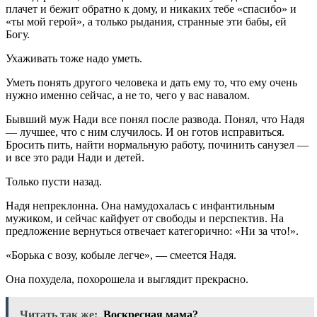
плачет и бежит обратно к дому, и никаких тебе «спасибо» и
«ты мой герой», а только рыдания, странные эти бабы, ей
Богу.
Ухаживать тоже надо уметь.
Уметь понять другого человека и дать ему то, что ему очень
нужно именно сейчас, а не то, чего у вас навалом.
Бывший муж Нади все понял после развода. Понял, что Надя
— лучшее, что с ним случилось. И он готов исправиться.
Бросить пить, найти нормальную работу, починить санузел —
и все это ради Нади и детей.
Только пусти назад.
Надя непреклонна. Она намудохалась с инфантильным
мужиком, и сейчас кайфует от свободы и перспектив. На
предложение вернуться отвечает категорично: «Ни за что!».
«Борька с возу, кобыле легче», — смеется Надя.
Она похудела, похорошела и выглядит прекрасно.
Читать так же:
Воскресная мама?