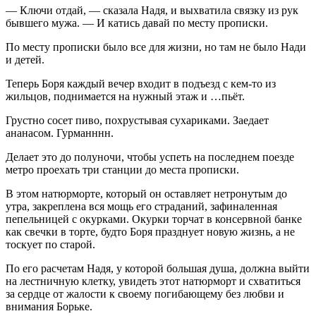
— Ключи отдай, — сказала Надя, и выхватила связку из рук
бывшего мужа. — И катись давай по месту прописки.
По месту прописки было все для жизни, но там не было Нади
и детей.
Теперь Боря каждый вечер входит в подъезд с кем-то из
жильцов, поднимается на нужный этаж и …пьёт.
Грустно сосет пиво, похрустывая сухариками. Заедает
ананасом. Гурманннн.
Делает это до полуночи, чтобы успеть на последнем поезде
метро проехать три станции до места прописки.
В этом натюрморте, который он оставляет нетронутым до
утра, закреплена вся мощь его страданий, зафиналенная
пепельницей с окурками. Окурки торчат в консервной банке
как свечки в торте, будто Боря празднует новую жизнь, а не
тоскует по старой.
По его расчетам Надя, у которой большая душа, должна выйти
на лестничную клетку, увидеть этот натюрморт и схватиться
за сердце от жалости к своему погибающему без любви и
внимания Борьке.