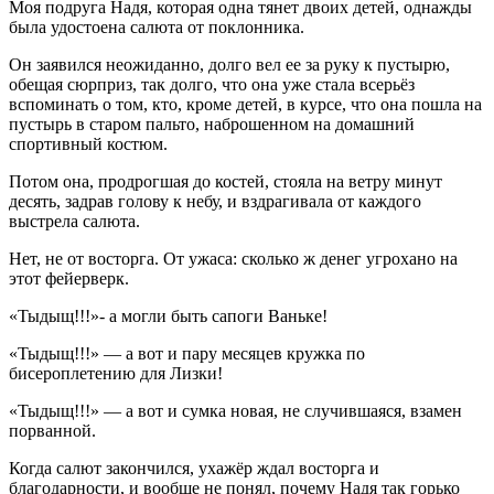
Моя подруга Надя, которая одна тянет двоих детей, однажды
была удостоена салюта от поклонника.
Он заявился неожиданно, долго вел ее за руку к пустырю,
обещая сюрприз, так долго, что она уже стала всерьёз
вспоминать о том, кто, кроме детей, в курсе, что она пошла на
пустырь в старом пальто, наброшенном на домашний
спортивный костюм.
Потом она, продрогшая до костей, стояла на ветру минут
десять, задрав голову к небу, и вздрагивала от каждого
выстрела салюта.
Нет, не от восторга. От ужаса: сколько ж денег угрохано на
этот фейерверк.
«Тыдыщ!!!»- а могли быть сапоги Ваньке!
«Тыдыщ!!!» — а вот и пару месяцев кружка по
бисероплетению для Лизки!
«Тыдыщ!!!» — а вот и сумка новая, не случившаяся, взамен
порванной.
Когда салют закончился, ухажёр ждал восторга и
благодарности, и вообще не понял, почему Надя так горько