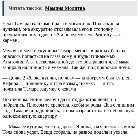
Читать так же:
Мамина Молитва
Чеки Тамара охапками брала в магазинах. Подыскивая
нужный, она аккуратно откладывала его в стопочку,
предназначенную для отчёта перед мужем. Разницу — в
карман.
Мелочь и мелкие купюры Тамара меняла в разных банках,
опасаясь попасться на глаза кому-нибудь из знакомых
Анатолия. А за несколько дней до его возвращения, её мама
забирала наличность и уезжала. Так же, под покровом ночи.
— Дочке 2 яблока куплю, по чеку — килограмм был куплен.
Кефира — половинку литра возьму, по чеку — литр, —
пояснила Тамара задумку с чеками.
По сэкономленной мелочи да от подработок деньги и
набрались. Плюсом те средства, якобы за роды. Два с лишним
года Тамаре понадобилось, чтобы «заработать» на небольшую
однокомнатную квартиру.
— Мама её купила, мне подарила. Я дождаться не могла, когда
Толя снова уедет. Вещи собрала, на развод подала и уехала.