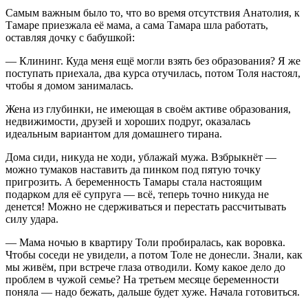
Самым важным было то, что во время отсутствия Анатолия, к
Тамаре приезжала её мама, а сама Тамара шла работать,
оставляя дочку с бабушкой:
— Клининг. Куда меня ещё могли взять без образования? Я же
поступать приехала, два курса отучилась, потом Толя настоял,
чтобы я домом занималась.
Жена из глубинки, не имеющая в своём активе образования,
недвижимости, друзей и хороших подруг, оказалась
идеальным вариантом для домашнего тирана.
Дома сиди, никуда не ходи, ублажай мужа. Взбрыкнёт —
можно тумаков наставить да пинком под пятую точку
пригрозить. А беременность Тамары стала настоящим
подарком для её супруга — всё, теперь точно никуда не
денется! Можно не сдерживаться и перестать рассчитывать
силу удара.
— Мама ночью в квартиру Толи пробиралась, как воровка.
Чтобы соседи не увидели, а потом Толе не донесли. Знали, как
мы живём, при встрече глаза отводили. Кому какое дело до
проблем в чужой семье? На третьем месяце беременности
поняла — надо бежать, дальше будет хуже. Начала готовиться.