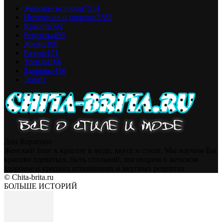
Женские истории
7514
Интересно и полезно
2382
Красота
592
Рецепты
499
Жизнь
180
Разное
171
Тренды
166
Здоровье
116
Дом
81
Дон Корлеоне
Женский блог к красоте и моде, вкусе и стиле. Мы научим Вас
красиво одеваться, быть стильной, поговорим о женском
здоровье и крепких отношениях и вкусных рецептах
© Chita-brita.ru
БОЛЬШЕ ИСТОРИЙ