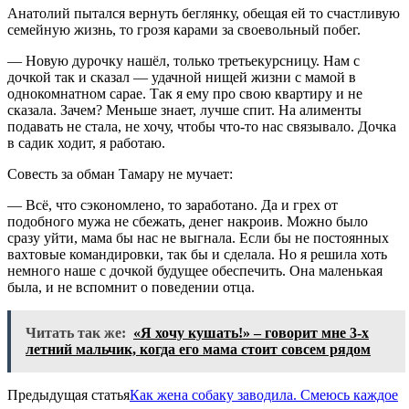
Анатолий пытался вернуть беглянку, обещая ей то счастливую
семейную жизнь, то грозя карами за своевольный побег.
— Новую дурочку нашёл, только третьекурсницу. Нам с
дочкой так и сказал — удачной нищей жизни с мамой в
однокомнатном сарае. Так я ему про свою квартиру и не
сказала. Зачем? Меньше знает, лучше спит. На алименты
подавать не стала, не хочу, чтобы что-то нас связывало. Дочка
в садик ходит, я работаю.
Совесть за обман Тамару не мучает:
— Всё, что сэкономлено, то заработано. Да и грех от
подобного мужа не сбежать, денег накроив. Можно было
сразу уйти, мама бы нас не выгнала. Если бы не постоянных
вахтовые командировки, так бы и сделала. Но я решила хоть
немного наше с дочкой будущее обеспечить. Она маленькая
была, и не вспомнит о поведении отца.
Читать так же:
«Я хочу кушать!» – говорит мне 3-х
летний мальчик, когда его мама стоит совсем рядом
Предыдущая статья
Как жена собаку заводила. Смеюсь каждое