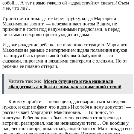
собой… А тут прямо тяжело ей «здравствуйте» сказать! Съем
я ее, что ли?..
Ирина почти никогда не берет трубку, когда Маргарита
Максимовна звонит, — перезванивает потом Вадим, не
приходит в гости под надуманными предлогами, а перед
визитами свекрови просто уходит из дома.
И даже рождение ребенка не изменило ситуацию. Маргарита
Максимовна раньше с нетерпением ждала появления внуков,
планируя быть прямо такой бабушкой-бабушкой — со
сказками, пирогами и вязаными свитерами с оленями. Но от
ребенка ее плавно оттерли.
Читать так же:
Моего будущего мужа называли
«бандитом», а я была с ним, как за каменной стеной
— К внуку прийти — целое дело, договариваться за неделю
нужно, и еще не факт, что в день Икс тебя к нему допустят! —
рассказывает Маргарита Максимовна. — То понос, то
золотуха. Ребенок уже забыть меня успевал от встречи до
встречи, реагировал, как на незнакомую тетю… Он вообще у
нас, честно говоря, диковатый, людей боится! Мать никуда его
не водит, у нее тоже никто не бывает. Немудрено одичать…