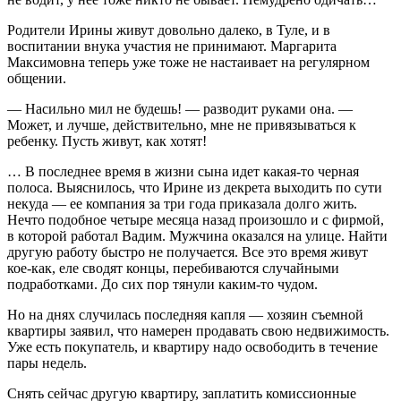
Родители Ирины живут довольно далеко, в Туле, и в
воспитании внука участия не принимают. Маргарита
Максимовна теперь уже тоже не настаивает на регулярном
общении.
— Насильно мил не будешь! — разводит руками она. —
Может, и лучше, действительно, мне не привязываться к
ребенку. Пусть живут, как хотят!
… В последнее время в жизни сына идет какая-то черная
полоса. Выяснилось, что Ирине из декрета выходить по сути
некуда — ее компания за три года приказала долго жить.
Нечто подобное четыре месяца назад произошло и с фирмой,
в которой работал Вадим. Мужчина оказался на улице. Найти
другую работу быстро не получается. Все это время живут
кое-как, еле сводят концы, перебиваются случайными
подработками. До сих пор тянули каким-то чудом.
Но на днях случилась последняя капля — хозяин съемной
квартиры заявил, что намерен продавать свою недвижимость.
Уже есть покупатель, и квартиру надо освободить в течение
пары недель.
Снять сейчас другую квартиру, заплатить комиссионные