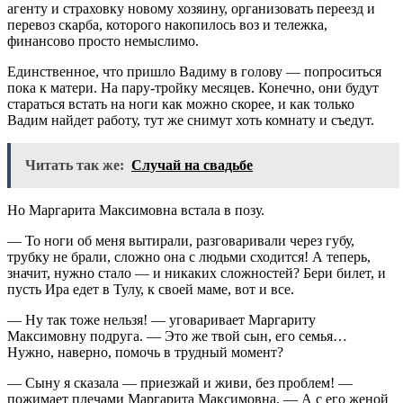
агенту и страховку новому хозяину, организовать переезд и
перевоз скарба, которого накопилось воз и тележка,
финансово просто немыслимо.
Единственное, что пришло Вадиму в голову — попроситься
пока к матери. На пару-тройку месяцев. Конечно, они будут
стараться встать на ноги как можно скорее, и как только
Вадим найдет работу, тут же снимут хоть комнату и съедут.
Читать так же:
Случай на свадьбе
Но Маргарита Максимовна встала в позу.
— То ноги об меня вытирали, разговаривали через губу,
трубку не брали, сложно она с людьми сходится! А теперь,
значит, нужно стало — и никаких сложностей? Бери билет, и
пусть Ира едет в Тулу, к своей маме, вот и все.
— Ну так тоже нельзя! — уговаривает Маргариту
Максимовну подруга. — Это же твой сын, его семья…
Нужно, наверно, помочь в трудный момент?
— Сыну я сказала — приезжай и живи, без проблем! —
пожимает плечами Маргарита Максимовна. — А с его женой