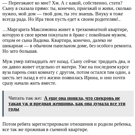
— Переезжают ко мне? Хм. А с какой, собственно, стати?
Сыну я сказала прямо: ты, конечно, приезжай и живи, сколько
нужно, мой дом — твой дом, ты это знаешь. Внуку я тоже
всегда рада. Но Ира твоя пусть едет к своим родителям!..
…Маргарита Максимовна живет в трехкомнатной квартире,
которую в свое время покупали в браке с покойным мужем,
отцом ее сына Вадима. Квартира, конечно, далеко не
шикарная — в обычном панельном доме, без особого ремонта.
Но зато большая.
Муж умер пятнадцать лет назад. Сыну сейчас тридцать два, и
он давно живет отдельно от матери. Уже на последнем курсе
вуза парень снял комнату с другом, потом остался там один, а
шесть лет назад в его жизни появилась Ирина, и они почти
сразу начали жить вместе.
Читать так же:
А еще она поняла, что свекровь не
такая уж и вредная женщина, как она думала все эти
годы
Потом ребята зарегистрировали отношения и родили ребенка,
все так же проживая в съемной квартире.