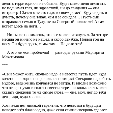
делить территорию я не обязана. Будет мимо меня шмыгать,
не поднимая глаз, ни здравствуй, ни до свидания — она
интроверт! Зачем мне это надо в своем доме?.. Буду сидеть и
думать, почему она такая, чем я ее обидела… Пусть сын
отправляет семью в Тулу, не на Северный полюс же! А сам
встает здесь на ноги…
— Но ты же понимаешь, это все может затянуться. За четыре
месяца он ничего не нашел, а скоро декабрь, Новый год на
носу. Он будет здесь, семья там… Не дело это!
— А это не мои проблемы! — разводит руками Маргарита
Максимовна…
***
«Сын может жить, сколько надо, а невестка пусть идет, куда
хочет» — в корне неправильная позиция? Свекрови надо быть
мудрее, ведь жизнь кончается не завтра. И вполне возможно,
что отвергнутая сегодня невестка через несколько лет может
сказать свекрови те же самые слова — мне, мол, нет до тебя
дела, иди, куда хочешь…
Хотя ведь нет никакой гарантии, что невестка в будущем
поведет себя благородно, даже если сейчас свекровь сделает