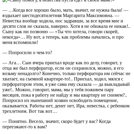
— …Когда все хорошо было, мать, значит, не нужна была! —
вздыхает шестидесятилетняя Маргарита Максимовна. —
Невестка вообще ходила, нос задравши, за все время мне и
десяти слов не сказала, наверно. Хотя я не обижала ее никак!..
Сыну как ни позвоню — «Ты что хотела, говори скорей,
некогда»… Ну вот, а теперь, как проблемы начались, и про
меня вспомнили!
— Попросили о чем-то?
— Ага… Сын вчера приехал вроде как по делу, говорит, у
отца же был перфоратор, если он сохранился, можно, я его
возьму ненадолго? Конечно, только перфоратора им сейчас не
хватает, на съемной квартире-то!.. Приехал, ходил, мялся с
перфоратором этим, я уже сама ему сказала — да выкладывай
уже!.. Можно, говорит, мама, мы у тебя поживем пару
месяцев, пока я работу не найду и мы квартиру не снимем?..
Попросил их нынешний хозяин освободить помещение,
оказывается. Работы нет, денег нет, Ира, невестка, с ребенком
трехлетним. Вот так вот…
— Понятно. Весело, значит, скоро будет у вас? Когда
переезжают-то к вам?