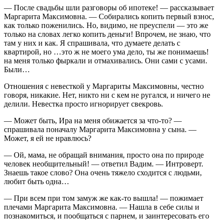
— После свадьбы шли разговоры об ипотеке! — рассказывает
Маргарита Максимовна. — Собирались копить первый взнос,
как только поженились. Но, видимо, не преуспели — это же
только на словах легко копить деньги! Впрочем, не знаю, что
там у них и как. Я спрашивала, что думаете делать с
квартирой, но …это ж не моего ума дело, ты же понимаешь!
на меня только фыркали и отмахивались. Они сами с усами.
Были…
Отношения с невесткой у Маргариты Максимовны, честно
говоря, никакие. Нет, никто ни с кем не ругался, и ничего не
делили. Невестка просто игнорирует свекровь.
— Может быть, Ира на меня обижается за что-то? —
спрашивала поначалу Маргарита Максимовна у сына. —
Может, я ей не нравлюсь?
— Ой, мама, не обращай внимания, просто она по природе
человек необщительный! — ответил Вадим. — Интроверт.
Знаешь такое слово? Она очень тяжело сходится с людьми,
любит быть одна…
— При всем при том замуж же как-то вышла! — пожимает
плечами Маргарита Максимовна. — Нашла в себе силы и
познакомиться, и пообщаться с парнем, и заинтересовать его