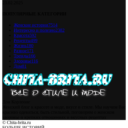
23.02.2025
ПОПУЛЯРНЫЕ КАТЕГОРИИ
Женские истории
7514
Интересно и полезно
2382
Красота
592
Рецепты
499
Жизнь
180
Разное
171
Тренды
166
Здоровье
116
Дом
81
Дон Корлеоне
Женский блог к красоте и моде, вкусе и стиле. Мы научим Вас
красиво одеваться, быть стильной, поговорим о женском
здоровье и крепких отношениях и вкусных рецептах
© Chita-brita.ru
БОЛЬШЕ ИСТОРИЙ