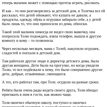
теперь мальчик может с помощью протеза играть, рисовать.
И как – то они разговорились за детский дом, и Толечка все ей
рассказал, что детей обижают, что кушать не давали, а
продукты, одежду, обувь и игрушки забирали себе, а у детей
было лишь то, что они приносили из дома, обноски.
Такой злой мальчик никогда не видел свою мамочку, она
попросила Толю подождать, взяла телефон, вышла в другую
комнату и кому – то позвонила.
Через несколько месяцев, мама с Толей, накупили игрушек,
сладостей и поехали в детский дом.
Там работали другие люди и директор детского дома, была
другая женщина. Дети были на прогулке, но когда увидели
Толю, то все подбежали к нему, это были совершенно другие
дети, добрые, отзывчивые, смеющиеся.
А тех, кто работал там, при Толе, осудили на разные сроки.
Ребята были очень рады видеть своего друга, Толя обещал
приезжать к ним в гости, как можно чаще.
Толя окончил обычную школу, поступил и окончил
медицинский институт, в данный момент, он работает в