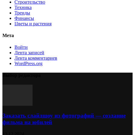
Строительство
Техника
Тренды
Финансы
Цветы и растения
Мета
Войти
Лента записей
Лента комментариев
WordPress.org
Выбор редактора
Заказать слайдшоу из фотографий — создание
фильма на юбилей
13.12.2024