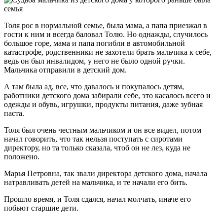
Толя рос в нормальной семье, была мама, а папа приезжал в
гости к ним и всегда баловал Толю. Но однажды, случилось
большое горе, мама и папа погибли в автомобильной
катастрофе, родственники не захотели брать мальчика к себе,
ведь он был инвалидом, у него не было одной ручки.
Мальчика отправили в детский дом.
А там была ад, все, что давалось и покупалось детям,
работники детского дома забирали себе, это касалось всего и
одежды и обувь, игрушки, продукты питания, даже зубная
паста.
Толя был очень честным мальчиком и он все видел, потом
начал говорить, что так нельзя поступать с сиротами
директору, но та только сказала, чтоб он не лез, куда не
положено.
Марья Петровна, так звали директора детского дома, начала
натравливать детей на мальчика, и те начали его бить.
Прошло время, и Толя сдался, начал молчать, иначе его
побьют старшие дети.