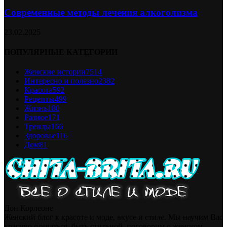
Современные методы лечения алкоголизма
23.02.2025
ПОПУЛЯРНЫЕ КАТЕГОРИИ
Женские истории
7514
Интересно и полезно
2382
Красота
592
Рецепты
499
Жизнь
180
Разное
171
Тренды
166
Здоровье
116
Дом
81
Дон Корлеоне
Женский блог к красоте и моде, вкусе и стиле. Мы научим Вас
красиво одеваться, быть стильной, поговорим о женском