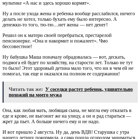
мультике «А нас и здесь хорошо кормят».
Ну а после ухода жены и ребенка вообще расслабился, ничего
делать не хотел, только бухать ему было интересно. А
денежки-то того, тю-тю…нет жены — нет денег!
Решил он к матери своей перебраться, престарелой
пенсионерке. «Она и накормит и пожалеет». Чмо
бессовестное!
Ну бабушка Маша поначалу обрадовалась — вот, дескать,
подмога ей будет по хозяйству, на старости лет. Только не тут
то было! Этот здоровый детина мало того, что ни в чем ей не
помогал, так еще и оказался на полном ее содержании!
Читать так же:
У соседки растет ребенок, удивительно
похожий на моего мужа
Она, как любая мать, любящая сына, не могла ему отказать в
еде и крове, не выгонит же на улицу, а он и рад стараться —
жрет да пьет. А больше ничего ему и не надо.
И вот пришло 2 августа. Ну да, день ВДВ! Старушка с утра
нашего детину покормила, а сама пошла огородом заниматься.