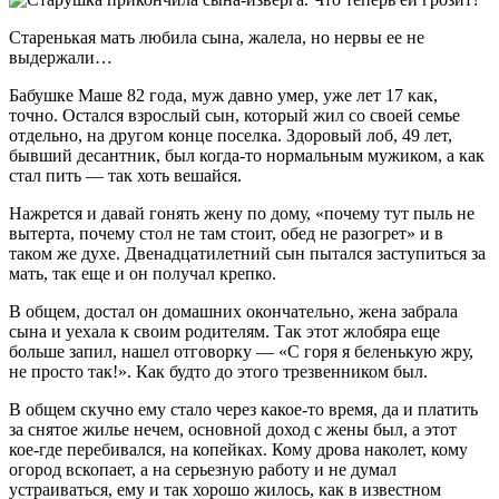
Старенькая мать любила сына, жалела, но нервы ее не
выдержали…
Бабушке Маше 82 года, муж давно умер, уже лет 17 как,
точно. Остался взрослый сын, который жил со своей семье
отдельно, на другом конце поселка. Здоровый лоб, 49 лет,
бывший десантник, был когда-то нормальным мужиком, а как
стал пить — так хоть вешайся.
Нажрется и давай гонять жену по дому, «почему тут пыль не
вытерта, почему стол не там стоит, обед не разогрет» и в
таком же духе. Двенадцатилетний сын пытался заступиться за
мать, так еще и он получал крепко.
В общем, достал он домашних окончательно, жена забрала
сына и уехала к своим родителям. Так этот жлобяра еще
больше запил, нашел отговорку — «С горя я беленькую жру,
не просто так!». Как будто до этого трезвенником был.
В общем скучно ему стало через какое-то время, да и платить
за снятое жилье нечем, основной доход с жены был, а этот
кое-где перебивался, на копейках. Кому дрова наколет, кому
огород вскопает, а на серьезную работу и не думал
устраиваться, ему и так хорошо жилось, как в известном