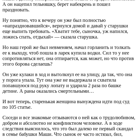
А он нацепил тельняшку, берет набекрень и пошел
праздновать.
Ну понятно, что к вечеру он уже был полностью
«напраздновавшийся», вернулся домой и давай у старушки
еще выпить требовать. «Хватит тебе, сыночка, уж напился,
ложись спать, отдыхай» — сказала старушка.
Но наш герой же был невменяем, начал горланить и толкать
ее к выходу, чтоб пошла в ларек купила водки. Сил то у нее
сопротивляться нет, она отпирается, как может, но что против
этого борова сделаешь?
Он уже кулаки в ход и вытолкнул ее на улицу, да так, что она
у порога упала. Тут она уже не выдержала и схватила
попавшуюся под руку лопату и ударила 2 раза по башке
детине. А раны оказались смертельными…
И вот теперь, старенькая женщина вынуждена идти под суд
по 105 статье.
Соседи и все знакомые отзываются о ней как о трудолюбивом,
добром и абсолютно не конфликтном человеке. А в ходе
следствия выяснилось, что это был далеко не первый скандал
в семье бабушки Маши. Что сынок ее часто истязал, бил,