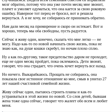
мозг обратно, потому что она уже почти месяц мне звонит,
плачет и умоляет одуматься, что она кается за свою роковую
ошибку. Наверное тот перец ее бросил, вот и решила
вернуться. А я не хочу, не собираюсь ее принимать обратно.
Нам дали месяц на примирение и скоро он истекает. Вот и
хорошо, теперь мы оба свободны, пусть радуется.
Сейчас я живу один, конечно, сказать что мне легко — не
могу. Надо как-то по новой начинать свою жизнь, пока не
знаю как, на душе кошки скребут, по ночам плохо сплю.
Ну а как по-другому, такое предательство даром не проходит,
еще не один месяц пройдет, пока оклемаюсь. Дети звонят,
говорят, что она страдает, что очень хочет вернуть все назад.
Но ничего. Выкарабкаюсь. Прощать не собираюсь, она
показала свое истинное отношение ко мне, смыв в унитаз 27
лет нашей счастливой семейной жизни.
Живу сейчас один, пытаюсь строить планы и как-то
устраиваться в этой жизни по новой. Со слов детей, бывшая
жена тоже одна сейчас, говорит что жалеет обо всем и любит
меня.