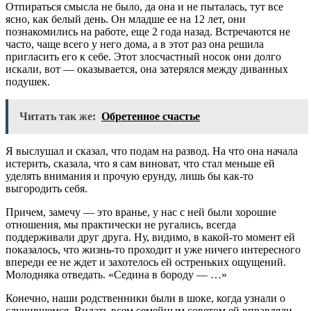
Отпираться смысла не было, да она и не пыталась, тут все
ясно, как белый день. Он младше ее на 12 лет, они
познакомились на работе, еще 2 года назад. Встречаются не
часто, чаще всего у него дома, а в этот раз она решила
пригласить его к себе. Этот злосчастный носок они долго
искали, вот — оказывается, она затерялся между диванных
подушек.
Читать так же:
Обретенное счастье
Я выслушал и сказал, что подам на развод. На что она начала
истерить, сказала, что я сам виноват, что стал меньше ей
уделять внимания и прочую ерунду, лишь бы как-то
выгородить себя.
Причем, замечу — это вранье, у нас с ней были хорошие
отношения, мы практически не ругались, всегда
поддерживали друг друга. Ну, видимо, в какой-то момент ей
показалось, что жизнь-то проходит и уже ничего интересного
впереди ее не ждет и захотелось ей остреньких ощущений.
Молодняка отведать. «Седина в бороду — …»
Конечно, наши родственники были в шоке, когда узнали о
случившемся. Видать всем семейным советом ей вправляли