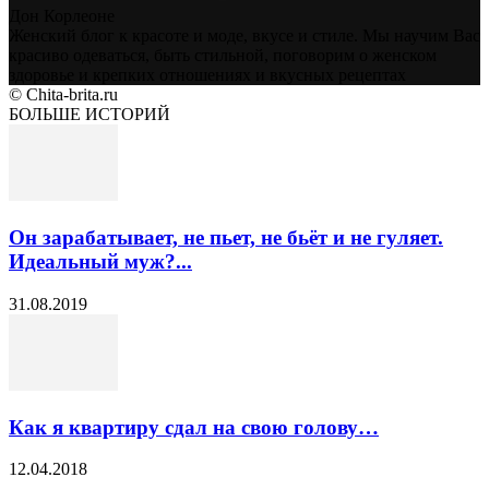
Дон Корлеоне
Женский блог к красоте и моде, вкусе и стиле. Мы научим Вас
красиво одеваться, быть стильной, поговорим о женском
здоровье и крепких отношениях и вкусных рецептах
© Chita-brita.ru
БОЛЬШЕ ИСТОРИЙ
Он зарабатывает, не пьет, не бьёт и не гуляет.
Идеальный муж?...
31.08.2019
Как я квартиру сдал на свою голову…
12.04.2018