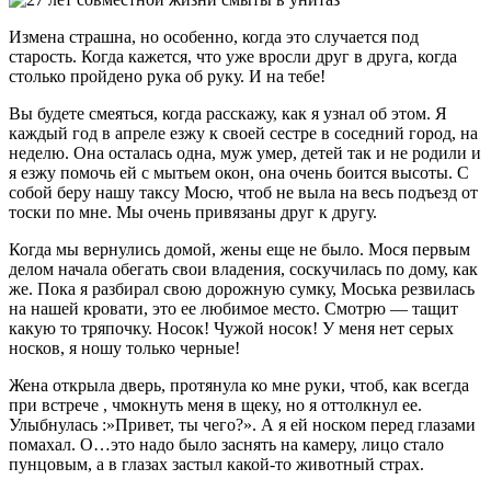
Измена страшна, но особенно, когда это случается под
старость. Когда кажется, что уже вросли друг в друга, когда
столько пройдено рука об руку. И на тебе!
Вы будете смеяться, когда расскажу, как я узнал об этом. Я
каждый год в апреле езжу к своей сестре в соседний город, на
неделю. Она осталась одна, муж умер, детей так и не родили и
я езжу помочь ей с мытьем окон, она очень боится высоты. С
собой беру нашу таксу Мосю, чтоб не выла на весь подъезд от
тоски по мне. Мы очень привязаны друг к другу.
Когда мы вернулись домой, жены еще не было. Мося первым
делом начала обегать свои владения, соскучилась по дому, как
же. Пока я разбирал свою дорожную сумку, Моська резвилась
на нашей кровати, это ее любимое место. Смотрю — тащит
какую то тряпочку. Носок! Чужой носок! У меня нет серых
носков, я ношу только черные!
Жена открыла дверь, протянула ко мне руки, чтоб, как всегда
при встрече , чмокнуть меня в щеку, но я оттолкнул ее.
Улыбнулась :»Привет, ты чего?». А я ей носком перед глазами
помахал. О…это надо было заснять на камеру, лицо стало
пунцовым, а в глазах застыл какой-то животный страх.