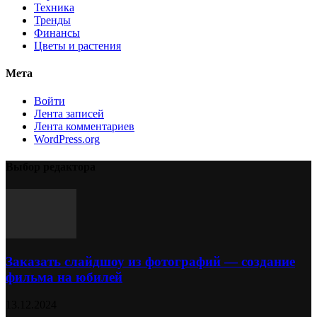
Техника
Тренды
Финансы
Цветы и растения
Мета
Войти
Лента записей
Лента комментариев
WordPress.org
Выбор редактора
Заказать слайдшоу из фотографий — создание
фильма на юбилей
13.12.2024