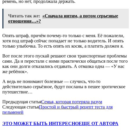
ремень, но нет, продолжала держать.
Читать так же:
«Сначала интим, а потом серьезные
отношения…»?
Опять штраф, причём почему-то только с меня. Её пожалели,
хотя под штраф сейчас попадает не только водитель. И опять
только улыбочка. То есть опять их косяк, а платить должен я.
Вот после этого пускай решают свои транспортные проблемы
сами. Да и перестали с ними практически общаться после того
как они долги отказались отдавать. А отмазка одна — «У нас
же ребёнок».
А ведь не понимают болезные — случись, что-то
действительно серьёзное, будут посланы в пешее эротическое
путешествие…
Предыдущая статья
Семья, которая потеряла разум
Следующая статья
Простой и быстрый рецепт теста для
пельменей
ЭТО МОЖЕТ БЫТЬ ИНТЕРЕСНО
ЕЩЕ ОТ АВТОРА