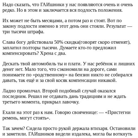
Надо сказать, что ГАИшники у нас появляются очень и очень
редко. Но в этом и заключается вся подлость положения.
Их может не быть месяцами, а потом раз и стоят. Вот по
закону подлости именно в этот день они стояли. Результат —
три тысячи штрафа.
Слава богу действовала 50% скидка(говорят скоро отменят),
заплатил полторы тысячи. Думаете кто-то предложил
компенсировать? Хрена с два.
Дескать твой автомобиль ты и плати. У нас ребёнок и лишних
денег нет. Мало того, что сэкономили на дороге, сами
понимаете по «родственному» на бензин никто не собирался
давать, так ещё и за свой косяк компенсации никакой.
Ладно промолчал. Второй подобный случай оказался
последним. Решил не отдавать дань традициям и не ждать
третьего момента, прикрыл лавочку.
Ехали на этот раз к нам. Говорю свояченице: — «Пристегни
ремень, могут стоять».
Так зачем? Сидела просто рукой держала втихаря. Остановили
и заметили. ГАИшников видели издалека, могла бы воткнуть