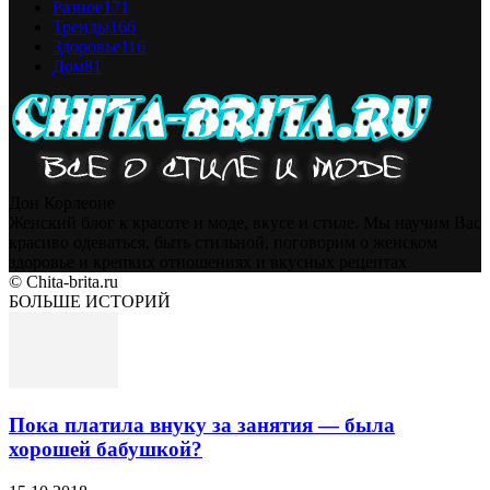
Разное
171
Тренды
166
Здоровье
116
Дом
81
Дон Корлеоне
Женский блог к красоте и моде, вкусе и стиле. Мы научим Вас
красиво одеваться, быть стильной, поговорим о женском
здоровье и крепких отношениях и вкусных рецептах
© Chita-brita.ru
БОЛЬШЕ ИСТОРИЙ
Пока платила внуку за занятия — была
хорошей бабушкой?