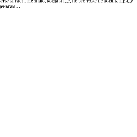
ть? И где?.. Не знаю, когда и где, но это тоже не жизнь. Приду
о деньгам…