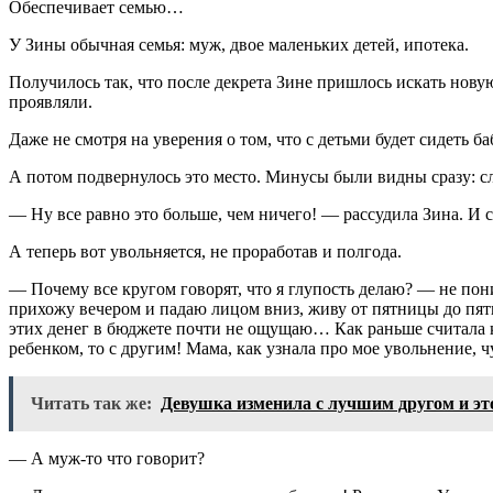
Обеспечивает семью…
У Зины обычная семья: муж, двое маленьких детей, ипотека.
Получилось так, что после декрета Зине пришлось искать новую
проявляли.
Даже не смотря на уверения о том, что с детьми будет сидеть 
А потом подвернулось это место. Минусы были видны сразу: сл
— Ну все равно это больше, чем ничего! — рассудила Зина. И 
А теперь вот увольняется, не проработав и полгода.
— Почему все кругом говорят, что я глупость делаю? — не пон
прихожу вечером и падаю лицом вниз, живу от пятницы до пятни
этих денег в бюджете почти не ощущаю… Как раньше считала коп
ребенком, то с другим! Мама, как узнала про мое увольнение, 
Читать так же:
Девушка изменила с лучшим другом и эт
— А муж-то что говорит?