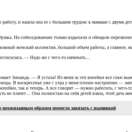
 работу, и нашла она ее с большим трудом: к мамаше с двумя дет
бабушка. На собеседованиях только вздыхали и обещали перезвони
ожный женский коллектив, большой объем работы, а главное, ма
согласилась. — Надо же с чего-то начинать…
имает Зинаида. — Я устала! Из меня за эти копейки все соки вы
цы. В воскресенье уже с утра у меня плохое настроение — завтр
ейки, так и теперь. А все говорят — нужно работать, с чего-то
чуть не плачет… Она полностью на себя детей взяла, чтоб дать м
о неожиданным образом помогло завязать с выпивкой