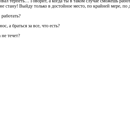
ивал терпеть… Говорит, а когда ты в таком случае сможешь работа
я не стану! Выйду только в достойное место, по крайней мере, п
м работать?
с, а браться за все, что есть?
 не течет?