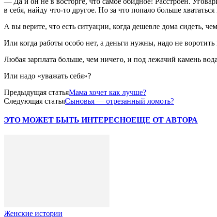
— Да и он не в восторге, что самое обидное! Расстроен. Уговар
в себя, найду что-то другое. Но за что попало больше хвататьс
А вы верите, что есть ситуации, когда дешевле дома сидеть, че
Или когда работы особо нет, а деньги нужны, надо не воротить но
Любая зарплата больше, чем ничего, и под лежачий камень вода
Или надо «уважать себя»?
Предыдущая статья
Мама хочет как лучше?
Следующая статья
Сыновья — отрезанный ломоть?
ЭТО МОЖЕТ БЫТЬ ИНТЕРЕСНО
ЕЩЕ ОТ АВТОРА
Женские истории