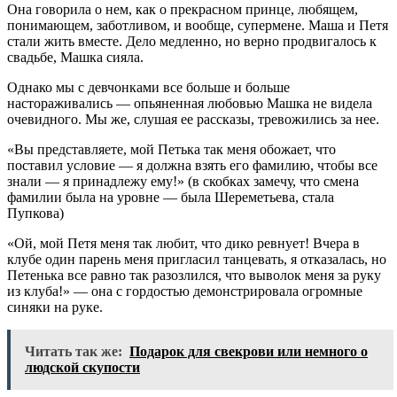
Она говорила о нем, как о прекрасном принце, любящем,
понимающем, заботливом, и вообще, супермене. Маша и Петя
стали жить вместе. Дело медленно, но верно продвигалось к
свадьбе, Машка сияла.
Однако мы с девчонками все больше и больше
настораживались — опьяненная любовью Машка не видела
очевидного. Мы же, слушая ее рассказы, тревожились за нее.
«Вы представляете, мой Петька так меня обожает, что
поставил условие — я должна взять его фамилию, чтобы все
знали — я принадлежу ему!» (в скобках замечу, что смена
фамилии была на уровне — была Шереметьева, стала
Пупкова)
«Ой, мой Петя меня так любит, что дико ревнует! Вчера в
клубе один парень меня пригласил танцевать, я отказалась, но
Петенька все равно так разозлился, что выволок меня за руку
из клуба!» — она с гордостью демонстрировала огромные
синяки на руке.
Читать так же:
Подарок для свекрови или немного о
людской скупости