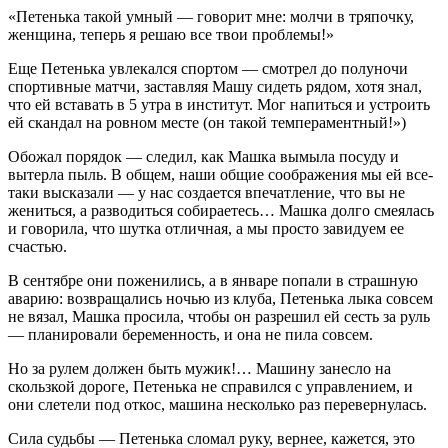
«Петенька такой умный — говорит мне: молчи в тряпочку,
женщина, теперь я решаю все твои проблемы!»
Еще Петенька увлекался спортом — смотрел до полуночи
спортивные матчи, заставляя Машу сидеть рядом, хотя знал,
что ей вставать в 5 утра в институт. Мог напиться и устроить
ей скандал на ровном месте (он такой темпераментный!»)
Обожал порядок — следил, как Машка вымыла посуду и
вытерла пыль. В общем, наши общие соображения мы ей все-
таки высказали — у нас создается впечатление, что вы не
жениться, а разводиться собираетесь… Машка долго смеялась
и говорила, что шутка отличная, а мы просто завидуем ее
счастью.
В сентябре они поженились, а в январе попали в страшную
аварию: возвращались ночью из клуба, Петенька лыка совсем
не вязал, Машка просила, чтобы он разрешил ей сесть за руль
— планировали беременность, и она не пила совсем.
Но за рулем должен быть мужик!… Машину занесло на
скользкой дороге, Петенька не справился с управлением, и
они слетели под откос, машина несколько раз перевернулась.
Сила судьбы — Петенька сломал руку, вернее, кажется, это