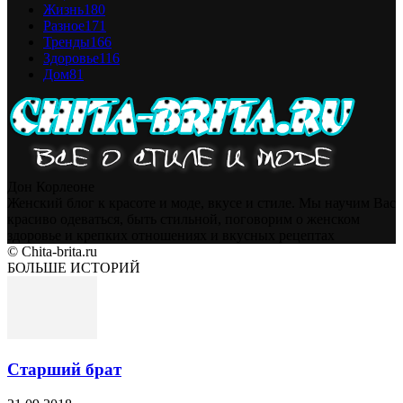
Жизнь
180
Разное
171
Тренды
166
Здоровье
116
Дом
81
Дон Корлеоне
Женский блог к красоте и моде, вкусе и стиле. Мы научим Вас
красиво одеваться, быть стильной, поговорим о женском
здоровье и крепких отношениях и вкусных рецептах
© Chita-brita.ru
БОЛЬШЕ ИСТОРИЙ
Старший брат