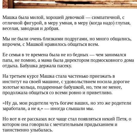
Машка была милой, хорошей девочкой — симпатичной, с
отличной фигурой, в меру умная, в меру (когда надо) глупая,
веселая, заводная и добрая.
Мы не были очень близкими подругами, но много общались,
впрочем, с Машкой нравилось общаться всем.
Ее семья в те времена была не из бедных — чем занимался
папа, не помню, а мама была директором подмосковного дома
отдыха. Бабушка держала пасеку.
На третьем курсе Машка стала частенько приезжать в
институт на своей машине, с удовольствием носила дорогие
золотые кольца, подаренные бабушкой, но, тем не менее,
продолжала общаться со всеми ровно и приветливо.
«Ну да, мои родители чуть богаче ваших, но это же родители
заработали, а не я,» — иногда слышали мы.
Но вот в ее рассказах все чаще стал появляться некий Петя, о
котором она говорила с мечтательным придыханием и
таинственно улыбалась.