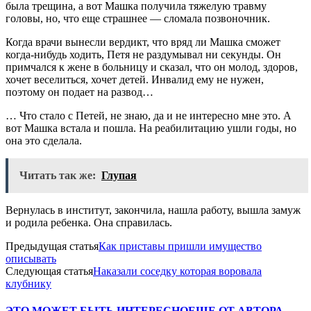
была трещина, а вот Машка получила тяжелую травму
головы, но, что еще страшнее — сломала позвоночник.
Когда врачи вынесли вердикт, что вряд ли Машка сможет
когда-нибудь ходить, Петя не раздумывал ни секунды. Он
примчался к жене в больницу и сказал, что он молод, здоров,
хочет веселиться, хочет детей. Инвалид ему не нужен,
поэтому он подает на развод…
… Что стало с Петей, не знаю, да и не интересно мне это. А
вот Машка встала и пошла. На реабилитацию ушли годы, но
она это сделала.
Читать так же:
Глупая
Вернулась в институт, закончила, нашла работу, вышла замуж
и родила ребенка. Она справилась.
Предыдущая статья
Как приставы пришли имущество
описывать
Следующая статья
Наказали соседку которая воровала
клубнику
ЭТО МОЖЕТ БЫТЬ ИНТЕРЕСНО
ЕЩЕ ОТ АВТОРА