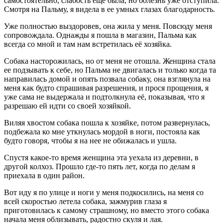
самостоятельно, слабость еще была, но болезнь уже отступила.
Смотря на Пальму, я видела в ее умных глазах благодарность.
Уже полностью выздоровев, она жила у меня. Повсюду меня
сопровождала. Однажды я пошла в магазин, Пальма как
всегда со мной и там нам встретилась её хозяйка.
Собака насторожилась, но от меня не отошла. Женщина стала
ее подзывать к себе, но Пальма не двигалась и только когда та
направилась домой и опять позвала собаку, она взглянула на
меня как будто спрашивая разрешения, и прося прощения, я
уже сама не выдержала и подтолкнула её, показывая, что я
разрешаю ей идти со своей хозяйкой.
Виляя хвостом собака пошла к хозяйке, потом развернулась,
подбежала ко мне уткнулась мордой в ноги, постояла как
будто говоря, чтобы я на нее не обижалась и ушла.
Спустя какое-то время женщина эта уехала из деревни, в
другой колхоз. Прошло где-то пять лет, когда по делам я
приехала в один район.
Вот иду я по улице и ноги у меня подкосились, на меня со
всей скоростью летела собака, зажмурив глаза я
приготовилась к самому страшному, но вместо этого собака
начала меня облизывать, радостно скуля и лая.