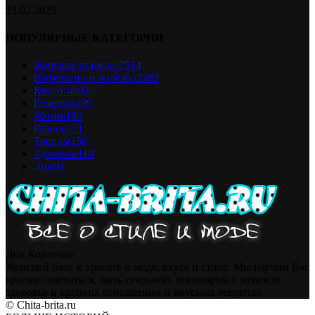
23.02.2025
ПОПУЛЯРНЫЕ КАТЕГОРИИ
Женские истории
7514
Интересно и полезно
2382
Красота
592
Рецепты
499
Жизнь
180
Разное
171
Тренды
166
Здоровье
116
Дом
81
Дон Корлеоне
Женский блог к красоте и моде, вкусе и стиле. Мы научим Вас
красиво одеваться, быть стильной, поговорим о женском
здоровье и крепких отношениях и вкусных рецептах
© Chita-brita.ru