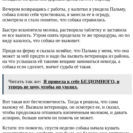
Вечером возвращаясь с работы, у калитки я увидела Пальму,
собака плохо себя чувствовала, я занесла ее в ограду,
осмотрела и стало понятно, что собака отравилась.
Быстро вскипятила молока, растворила таблетку и заставила
ее все выпить. Утром опять проделала те же процедуры, но по
виду казалось, что собака не выживет.
Придя на ферму я сказала хозяйке, что Пальма у меня, что она
может за ней придти и надо бы вызвать ветеринара из района,
на что услышала ей такими вещами заниматься некогда, а
собака если сдохнет, значит судьба её такая.
Читать так же:
Я привела к себе БЕЗДОМНОГО, и
теперь не хочу, чтобы он уходил.
Вот такая вот бесчеловечность. Тогда я решила, что сама
выхожу её. Вызвала ветеринара, он осмотрел ее, и сказал,
чтобы продолжала отпаивать кипяченным молоком, и давать
аспирин, больше ничем он помочь не может.
Кстати это помогло, спустя неделю собака начала кушать