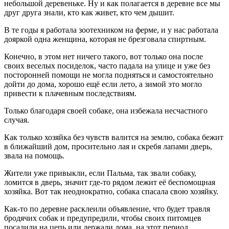
небольшой деревеньке. Ну и как полагается в деревне все мы
друг друга знали, кто как живет, кто чем дышит.
В те годы я работала зоотехником на ферме, и у нас работала
дояркой одна женщина, которая не брезговала спиртным.
Конечно, в этом нет ничего такого, вот только она после
своих веселых посиделок, часто падала на улице и уже без
посторонней помощи не могла подняться и самостоятельно
дойти до дома, хорошо ещё если лето, а зимой это могло
привести к плачевным последствиям.
Только благодаря своей собаке, она избежала несчастного
случая.
Как только хозяйка без чувств валится на землю, собака бежит
в ближайший дом, просительно лая и скребя лапами дверь,
звала на помощь.
Жители уже привыкли, если Пальма, так звали собаку,
ломится в дверь, значит где-то рядом лежит её беспомощная
хозяйка. Вот так неоднократно, собака спасала свою хозяйку.
Как-то по деревне расклеили объявление, что будет травля
бродячих собак и предупредили, чтобы своих питомцев
посадили на цепь или держали дома, на этот период.