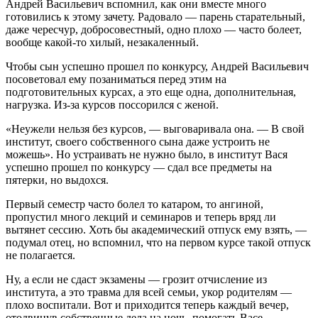
Андрей Васильевич вспомнил, как они вместе много
готовились к этому зачету. Радовало — парень старательный,
даже чересчур, добросовестный, одно плохо — часто болеет,
вообще какой-то хилый, незакаленный.
Чтобы сын успешно прошел по конкурсу, Андрей Васильевич
посоветовал ему позаниматься перед этим на
подготовительных курсах, а это еще одна, дополнительная,
нагрузка. Из-за курсов поссорился с женой.
«Неужели нельзя без курсов, — выговаривала она. — В свой
институт, своего собственного сына даже устроить не
можешь». Но устраивать не нужно было, в институт Вася
успешно прошел по конкурсу — сдал все предметы на
пятерки, но выдохся.
Первый семестр часто болел то катаром, то ангиной,
пропустил много лекций и семинаров и теперь вряд ли
вытянет сессию. Хоть бы академический отпуск ему взять, —
подумал отец, но вспомнил, что на первом курсе такой отпуск
не полагается.
Ну, а если не сдаст экзамены — грозит отчисление из
института, а это травма для всей семьи, укор родителям —
плохо воспитали. Вот и приходится теперь каждый вечер,
отодвинув собственные дела на ночь, помогать Васе.