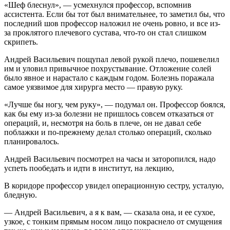
«Шеф блеснул», — усмехнулся профессор, вспомнив
ассистента. Если бы тот был внимательнее, то заметил бы, что
последний шов профессор наложил не очень ровно, и все из-
за проклятого плечевого сустава, что-то он стал слишком
скрипеть.
Андрей Васильевич пощупал левой рукой плечо, пошевелил
им и уловил привычное похрустывание. Отложение солей
было явное и нарастало с каждым годом. Болезнь поражала
самое уязвимое для хирурга место — правую руку.
«Лучше бы ногу, чем руку», — подумал он. Профессор боялся,
как бы ему из-за болезни не пришлось совсем отказаться от
операций, и, несмотря на боль в плече, он не давал себе
поблажки и по-прежнему делал столько операций, сколько
планировалось.
Андрей Васильевич посмотрел на часы и заторопился, надо
успеть пообедать и идти в институт, на лекцию,
В коридоре профессор увидел операционную сестру, усталую,
бледную.
— Андрей Васильевич, а я к вам, — сказала она, и ее сухое,
узкое, с тонким прямым носом лицо покраснело от смущения