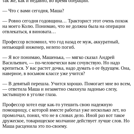
так же, как и недавно, во время операции.
— Что с вами сегодня, Маша?
— Ровно сегодня годовщина… Тракторист этот очень похож
на моего Колю. Понимаю, что не должна была на операции
отвлекаться, я виновата…
Профессор вспомнил, что год назад ее муж, аккуратный,
непьющий инженер, нелепо погиб.
— Я все понимаю, Машенька, — мягко сказал Андрей
Васильевич, — по-человечески вам сочувствую. Но надо
крепиться. У вас растет дочка, надо думать о ее будущем. Она,
наверное, в восьмом классе уже учится?
— В девятый перешла. Учится хорошо. Помогает мне во всем,
— ответила Маша и незаметно смахнула ладонью слезу,
застывшую в уголке глаза.
Профессор хотел еще как-то утешить свою надежную
помощницу, с которой вместе работал уже несколько лет, но
промолчал, понял, что не в словах дело. Иной раз вот такое
дружеское, товарищеское молчание действует лучше слов. Но
Маша расценила это по-своему.