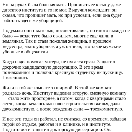
Но на руках была больная мать. Прописать ее к сыну даже
директор института и то не мог. Выручил комендант: он
сказал, что пропишет мать, но при условии, если она будет
работать здесь же уборщицей.
Подумали они с матерью, посоветовались, но иного выхода не
было — везде туго было с жильем, многие еще жили в
землянках. Так и стала пожилая женщина, в прошлом
медсестра, мыть уборные, а уж он знал, что такое мужские
уборные в общежитии.
Когда надо, помогал матери, не пугался грязи. Защитил
досрочно кандидатскую дисертацию. В это время
познакомился и полюбил красивую студентку-выпускницу.
Поженились.
Жили в той же комнате за ширмой. В этой же комнате
родилась дочь. Институт выделил вторую, смежную комнату
— стало жить просторнее, а потом, когда с квартирами стало
легче, когда началось массовое строительство жилья, дали
двухкомнатную, а после рождения сына — трехкомнатную.
И все эти годы он работал, не считаясь со временем, забывая
порой об отдыхе, работал и в клинике, и в институте.
Подготовил и защитил докторскую диссертацию. Она