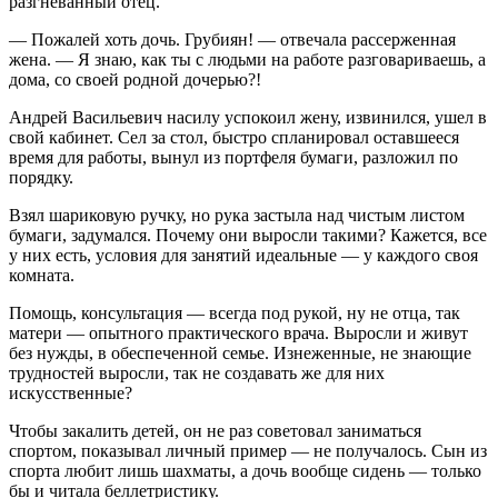
разгневанный отец.
— Пожалей хоть дочь. Грубиян! — отвечала рассерженная
жена. — Я знаю, как ты с людьми на работе разговариваешь, а
дома, со своей родной дочерью?!
Андрей Васильевич насилу успокоил жену, извинился, ушел в
свой кабинет. Сел за стол, быстро спланировал оставшееся
время для работы, вынул из портфеля бумаги, разложил по
порядку.
Взял шариковую ручку, но рука застыла над чистым листом
бумаги, задумался. Почему они выросли такими? Кажется, все
у них есть, условия для занятий идеальные — у каждого своя
комната.
Помощь, консультация — всегда под рукой, ну не отца, так
матери — опытного практического врача. Выросли и живут
без нужды, в обеспеченной семье. Изнеженные, не знающие
трудностей выросли, так не создавать же для них
искусственные?
Чтобы закалить детей, он не раз советовал заниматься
спортом, показывал личный пример — не получалось. Сын из
спорта любит лишь шахматы, а дочь вообще сидень — только
бы и читала беллетристику.