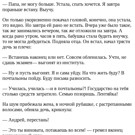
— Папа, не могу больше. Устала, спать хочется. Я завтра
пораньше встану. Выучу.
Он только укоризненно покачал головой, конечно, она устала,
это видно. Но завтра ей рано не встать. Вчера уже было такое,
так же занимались вечером, так же отложили на завтра. А
когда рано утром, часов в пять, бабушка стала будить внучку,
то не могла добудиться. Подняла отца. Он встал, начал трясти
дочь за плечо:
— Встанешь наконец или нет. Совсем обленилась. Учти, не
сдашь экзамен— выгонят из института.
— Ну и пусть выгонят. Я и сама уйду. На что жить буду? В
почтальоны пойду. Буду письма разносить.
— Училась, училась —и в почтальоны?! Государство на тебя
столько средств затратило. Семью позоришь. Лентяйка!
На шум прибежала жена, в ночной рубашке, с растрепанными
волосами, обняла дочь, крикнула:
— Андрей, перестань!
— Это ты виновата, потакаешь во всем! — гремел вконец