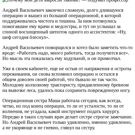
Андрей Васильевич закончил сложную, долго длившуюся
операцию и вышел из большой операционной, в которой
поддерживались чистота и тишина. За ним потянулись
помогавшие ему врачи и медсестры, и тут он услышал за
спиной восхищенный шепоток одного из ассистентов: «Ну,
шеф сегодня блеснул».
Андрей Васильевич поморщился и хотел было заметить что-то
вроде: «Работать надо, много работать, тогда получится все».
Но мысль эта показалась ему ходульной, и он промолчал.
Уже в своем кабинете, еще не остыв от напряжения и остроты
переживания, он снова вспомнил операцию и остался в
общем доволен своей работой, что бывало не так часто.
Молодому колхозному трактористу, придавленному бревном
на вывозке леса, удалось пока сохранить поврежденную ногу.
Операционная сестра Маша работала сегодня, как всегда,
четко, но под конец операции, то ли от усталости, то ли от
волнения, не угадала, какой инструмент подать хирургу.
Нередко в таких случаях врач делает сестре строгое замечание.
Но Андрей Васильевич только удивленно, именно удивленно,
а не укоряюще и не гневно, глянул на сестру.