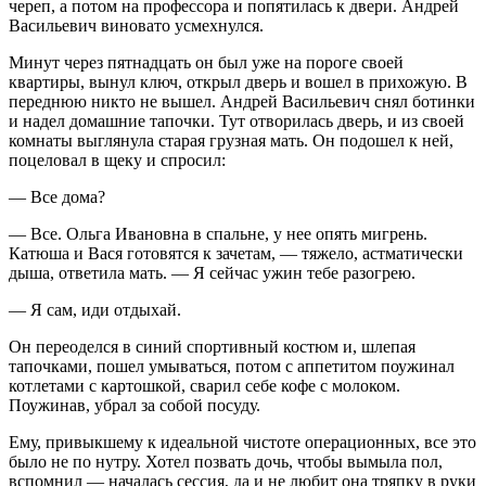
череп, а потом на профессора и попятилась к двери. Андрей
Васильевич виновато усмехнулся.
Минут через пятнадцать он был уже на пороге своей
квартиры, вынул ключ, открыл дверь и вошел в прихожую. В
переднюю никто не вышел. Андрей Васильевич снял ботинки
и надел домашние тапочки. Тут отворилась дверь, и из своей
комнаты выглянула старая грузная мать. Он подошел к ней,
поцеловал в щеку и спросил:
— Все дома?
— Все. Ольга Ивановна в спальне, у нее опять мигрень.
Катюша и Вася готовятся к зачетам, — тяжело, астматически
дыша, ответила мать. — Я сейчас ужин тебе разогрею.
— Я сам, иди отдыхай.
Он переоделся в синий спортивный костюм и, шлепая
тапочками, пошел умываться, потом с аппетитом поужинал
котлетами с картошкой, сварил себе кофе с молоком.
Поужинав, убрал за собой посуду.
Ему, привыкшему к идеальной чистоте операционных, все это
было не по нутру. Хотел позвать дочь, чтобы вымыла пол,
вспомнил — началась сессия, да и не любит она тряпку в руки