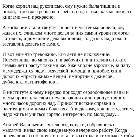
Когда корпел над рукописью, ему нужна была тишина и
покой, этого же требовал от ребят: сидят тихо, как мышки, за
книгами — и прекрасно.
А когда они стали тянуться в рост и частенько болели, он,
жалея их, слишком много делал за них сам: и уроки помогал
готовить, и домашние дела выполнял, тогда как надо было
заставлять делать их самих.
И вот еще что тревожило. Его дети не исключение.
Посмотришь, во многих, и в рабочих и в интеллигентских
семьях дети растут такими же. Уже вполне взрослые, за папу-
маму держатся, ждут всяческой помощи в приобретении
дорогих «престижных» вещей: импортных джинсов,
дубленок, магнитофонов…
В институте к нему нередко приходят сердобольные папы и
мамы просить за своих неуспевающих или пропустивших
много часов дорогих чад. Приносят всякие справки о
настоящих и мнимых болезнях. А ведь кому, как не студентам,
надо жить и учиться горячо, интересно, по-молодому…
Андрей Васильевич тяжело вздохнул и, собравшись с
мыслями, начал свою ежедневную вечернюю работу. Когда
перевалило за полночь, он встал из-за стола и тихонько, чтобы