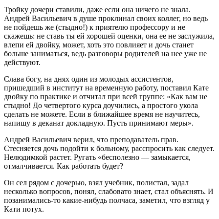
Тройку дочери ставили, даже если она ничего не знала.
Андрей Васильевич в душе проклинал своих коллег, но ведь
не пойдешь же (стыдно!) к приятелю профессору и не
скажешь: не ставь ты ей хорошей оценки, она ее не заслужила,
влепи ей двойку, может, хоть это повлияет и дочь станет
больше заниматься, ведь разговоры родителей на нее уже не
действуют.
Слава богу, на днях один из молодых ассистентов,
пришедший в институт на временную работу, поставил Кате
двойку по практике и отчитал при всей группе: «Как вам не
стыдно! До четвертого курса доучились, а простого укола
сделать не можете. Если в ближайшее время не научитесь,
напишу в деканат докладную. Пусть принимают меры».
Андрей Васильевич верил, что преподаватель прав.
Стесняется дочь подойти к больному, расспросить как следует.
Нелюдимкой растет. Ругать «бесполезно — замыкается,
отмалчивается. Как работать будет?
Он сел рядом с дочерью, взял учебник, полистал, задал
несколько вопросов, понял, слабовато знает, стал объяснять. И
позанимались-то какие-нибудь полчаса, заметил, что взгляд у
Кати потух.