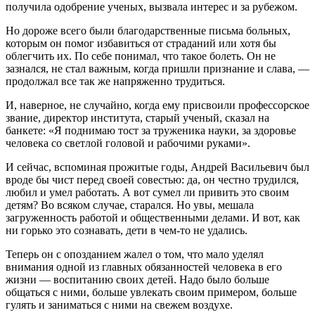
получила одобрение ученых, вызвала интерес и за рубежом.
Но дороже всего были благодарственные письма больных,
которым он помог избавиться от страданий или хотя бы
облегчить их. По себе понимал, что такое болеть. Он не
зазнался, не стал важным, когда пришли признание и слава, —
продолжал все так же напряженно трудиться.
И, наверное, не случайно, когда ему присвоили профессорское
звание, директор института, старый ученый, сказал на
банкете: «Я поднимаю тост за труженика науки, за здоровье
человека со светлой голо­вой и рабочими руками».
И сейчас, вспоминая прожитые годы, Андрей Васильевич был
вроде бы чист перед своей совестью: да, он честно трудился,
любил и умел работать. А вот сумел ли привить это своим
детям? Во всяком случае, старался. Но увы, мешала
загруженность работой и общественными делами. И вот, как
ни горько это сознавать, дети в чем-то не удались.
Теперь он с опозданием жалел о том, что мало уделял
внимания одной из главных обязанностей человека в его
жизни — воспитанию своих детей. Надо было больше
общаться с ними, больше увлекать своим примером, больше
гулять и заниматься с ними на свежем воздухе.