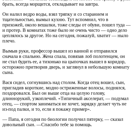
брать, всегда морщится, откладывает на завтра.
Он налил ведро воды, взял тряпку и со старанием и
тщательностью, вымыл кухню. Тут вспомнил, что в
прихожей, около вешалки, тоже следы от обуви, пошел туда —
и протер. В комнатах тоже было не очень чисто — одно дело
цеплялось за другое. Но на сегодня, пожалуй, хватит — ныло
плечо.
Вымыв руки, профессор вышел из ванной и отправился
сначала в спальню. Жена спала, повязав лоб полотенцем, он
не стал будить ее, а тихонько на цыпочках вышел в коридор,
осторожно притворив дверь, и заглянул в небольшую комнату
сына.
Вася сидел, согнувшись над столом. Когда отец вошел, сын,
пригладив короткие, модно остриженные волосы, поднялся,
поздоровался. Был он выше отца на целую голову,
длиннорукий, узко­плечий. «Типичный акселерат, — подумал
отец, — спортом заниматься не хочет, зарядку делает чуть не
из-под палки, и то, если я покажу пример».
— Папа, я сегодня по биологии получил пятерку, — сказал
довольный сын. —Спасибо тебе за помощь.