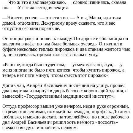
— Что ж это я вас задерживаю, — словно извиняясь, сказала
она. — У вас же сегодня лекция.
—Ничего, успею, — ответил он. — А вы, Маша, идите-ка
домой, отдохните. Дежурному врачу скажите, что я вас
отпустил сегодня пораньше.
Он попрощался и пошел к выходу. По дороге из больницы он
завернул в кафе, но там была большая очередь. Он купил в
буфете несколько теплых пирожков и два стакана желтого чаю
и, не раздеваясь, примостился за столом в углу.
«Раньше, когда был студентом, — усмехнулся он, жуя, — у
меня иногда не было пяти копеек, чтобы купить пирожок, а
теперь нет пяти минут, чтобы съесть этот пирожок».
Допив чай, Андрей Васильевич поспешил на улицу, прошел
два квартала и нырнул в дверь белого с колоннадой здания, с
вывеской: «Государственный медицинский институт».
Оттуда профессор вышел уже вечером, неся в руке огромный,
с тремя отделениями, похожий на чемодан, портфель. До дома
неблизко, и можно доехать на троллейбусе, но после рабочего
дня Андрей Васильевич решил хоть немного «пососать»
свежего воздуха и пройтись пешком.