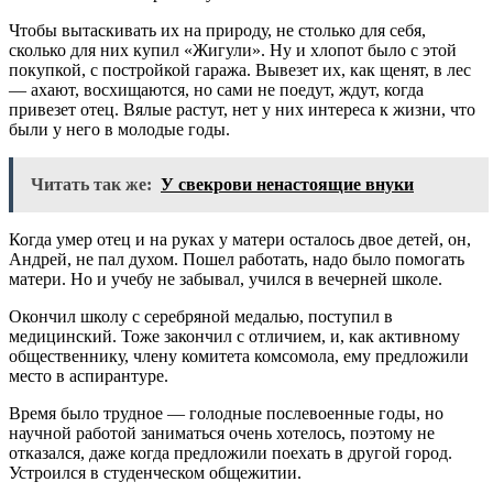
Чтобы вытаскивать их на природу, не столько для себя,
сколько для них купил «Жигули». Ну и хлопот было с этой
покупкой, с постройкой гаража. Вывезет их, как щенят, в лес
— ахают, восхищаются, но сами не поедут, ждут, когда
привезет отец. Вялые растут, нет у них интереса к жизни, что
были у него в молодые годы.
Читать так же:
У свекрови ненастоящие внуки
Когда умер отец и на руках у матери осталось двое детей, он,
Андрей, не пал духом. Пошел работать, надо было помогать
матери. Но и учебу не забывал, учился в вечерней школе.
Окончил школу с серебряной медалью, поступил в
медицинский. Тоже закончил с отличием, и, как активному
общественнику, члену комитета комсомола, ему предложили
место в аспирантуре.
Время было трудное — голодные послевоенные годы, но
научной работой заниматься очень хотелось, поэтому не
отказался, даже когда предложили поехать в другой город.
Устроился в студенческом общежитии.