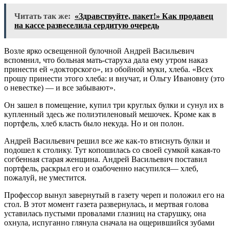
Читать так же:
«Здравствуйте, пакет!» Как продавец
на кассе развеселила сердитую очередь
Возле ярко освещенной булочной Андрей Васильевич
вспомнил, что больная мать-старуха дала ему утром наказ
принести ей «докторского», из обойной муки, хлеба. «Всех
прошу принести этого хлеба: и внучат, и Ольгу Ивановну (это
о невестке) — и все забывают».
Он зашел в помещение, купил три круглых булки и сунул их в
купленный здесь же полиэтиленовый мешочек. Кроме как в
портфель, хлеб класть было некуда. Но и он полон.
Андрей Васильевич решил все же как-то втиснуть булки и
подошел к столику. Тут копошилась со своей сумкой какая-то
согбенная старая женщина. Андрей Васильевич поставил
портфель, раскрыл его и озабоченно насупился— хлеб,
пожалуй, не уместится.
Профессор вынул завернутый в газету череп и положил его на
стол. В этот момент газета развернулась, и мертвая голова
уставилась пустыми провалами глазниц на старушку, она
охнула, испуганно глянула сначала на ощерившийся зубами