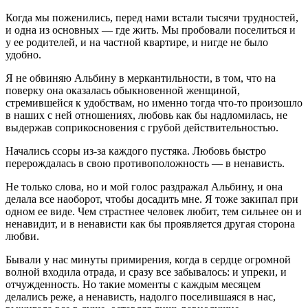
Когда мы поженились, перед нами встали тысячи трудностей,
и одна из основных — где жить. Мы пробовали поселиться и
у ее родителей, и на частной квартире, и нигде не было
удобно.
Я не обвиняю Альбину в меркантильности, в том, что на
поверку она оказалась обыкновенной женщиной,
стремившейся к удобствам, но именно тогда что-то произошло
в наших с ней отношениях, любовь как бы надломилась, не
выдержав соприкосновения с грубой действительностью.
Начались ссоры из-за каждого пустяка. Любовь быстро
перерождалась в свою противоположность — в ненависть.
Не только слова, но и мой голос раздражал Альбину, и она
делала все наоборот, чтобы досадить мне. Я тоже закипал при
одном ее виде. Чем страстнее человек любит, тем сильнее он и
ненавидит, и в ненависти как бы проявляется другая сторона
любви.
Бывали у нас минуты примирения, когда в сердце огромной
волной входила отрада, и сразу все забывалось: и упреки, и
отчужденность. Но такие моменты с каждым месяцем
делались реже, а ненависть, надолго поселившаяся в нас,