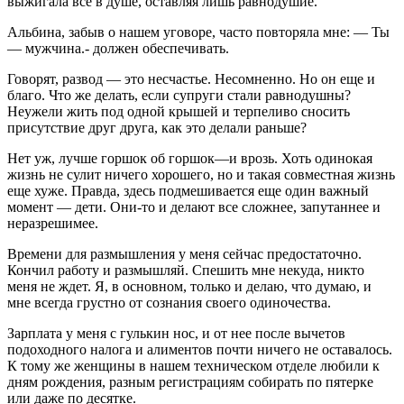
выжигала все в душе, оставляя лишь равнодушие.
Альбина, забыв о нашем уговоре, часто повторяла мне: — Ты
— мужчина.- должен обеспечивать.
Говорят, развод — это несчастье. Несомненно. Но он еще и
благо. Что же делать, если супруги стали равнодушны?
Неужели жить под одной крышей и терпеливо сносить
присутствие друг друга, как это делали раньше?
Нет уж, лучше горшок об горшок—и врозь. Хоть одинокая
жизнь не сулит ничего хорошего, но и такая совместная жизнь
еще хуже. Правда, здесь подмешивается еще один важный
момент — дети. Они-то и делают все сложнее, запутаннее и
неразрешимее.
Времени для размышления у меня сейчас предостаточно.
Кончил работу и размышляй. Спешить мне некуда, никто
меня не ждет. Я, в основном, только и делаю, что думаю, и
мне всегда грустно от сознания своего одиночества.
Зарплата у меня с гулькин нос, и от нее после вычетов
подоходного налога и алиментов почти ничего не оставалось.
К тому же женщины в нашем техническом отделе любили к
дням рождения, разным регистрациям собирать по пятерке
или даже по десятке.