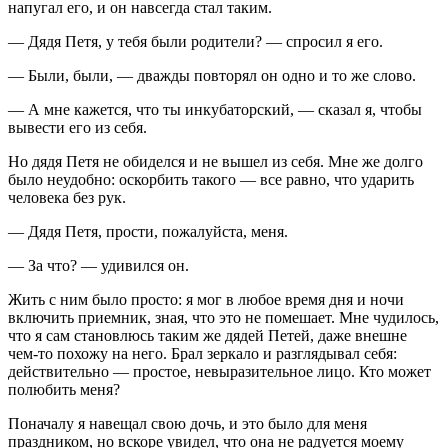
напугал его, и он навсегда стал таким.
— Дядя Петя, у тебя были родители? — спросил я его.
— Были, были, — дважды повторял он одно и то же слово.
— А мне кажется, что ты инкубаторский, — сказал я, чтобы
вывести его из себя.
Но дядя Петя не обиделся и не вышел из себя. Мне же долго
было неудобно: оскорбить такого — все равно, что ударить
человека без рук.
— Дядя Петя, прости, пожалуйста, меня.
— За что? — удивился он.
Жить с ним было просто: я мог в любое время дня и ночи
включить приемник, зная, что это не помешает. Мне чудилось,
что я сам становлюсь таким же дядей Петей, даже внешне
чем-то похожу на него. Брал зеркало и разглядывал себя:
действительно — простое, невыразительное лицо. Кто может
полюбить меня?
Поначалу я навещал свою дочь, и это было для меня
праздником, но вскоре увидел, что она не радуется моему