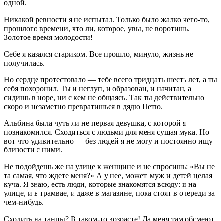
одной.
Никакой ревности я не испытал. Только было жалко чего-то,
прошлого времени, что ли, которое, увы, не воротишь.
Золотое время молодости!
Себе я казался стариком. Все прошло, минуло, жизнь не
получилась.
Но сердце протестовало — тебе всего тридцать шесть лет, а ты
себя похоронил. Ты и неглуп, и образован, и начитан, а
сидишь в норе, ни с кем не общаясь. Так ты действительно
скоро и незаметно превратишься в дядю Петю.
Альбина была чуть ли не первая девушка, с которой я
познакомился. Сходиться с людьми для меня сущая мука. Но
вот что удивительно — без людей я не могу и постоянно ищу
близости с ними.
Не подойдешь же на улице к женщине и не спросишь: «Вы не
та самая, что ждете меня?» А у нее, может, муж и детей целая
куча. Я знаю, есть люди, которые знакомятся всюду: и на
улице, и в трамвае, и даже в магазине, пока стоят в очереди за
чем-нибудь.
Сходить на танцы? В таком-то возрасте! Да меня там обсмеют.