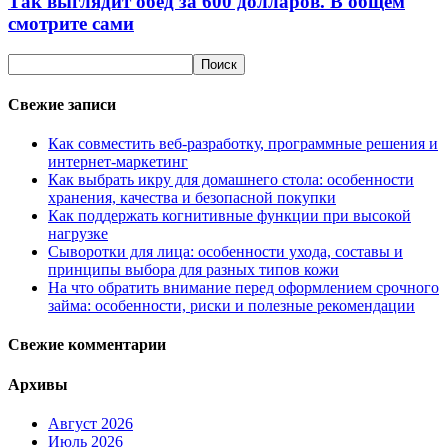
Так выглядит обед за 600 долларов. В общем
смотрите сами
Свежие записи
Как совместить веб-разработку, программные решения и
интернет-маркетинг
Как выбрать икру для домашнего стола: особенности
хранения, качества и безопасной покупки
Как поддержать когнитивные функции при высокой
нагрузке
Сыворотки для лица: особенности ухода, составы и
принципы выбора для разных типов кожи
На что обратить внимание перед оформлением срочного
займа: особенности, риски и полезные рекомендации
Свежие комментарии
Архивы
Август 2026
Июль 2026