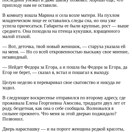
приплоду нам не оставили.
В комнату вошла Марина и села возле матери. На пухлом
младенческом лице ее оставались следы сна, но она уже
успела причесаться. Габариты ее были крупные, рост — выше
среднего. Она походила на птенца кукушки, взращенного
малой птахой.
— Вот, деточка, твой новый женишок, — старуха указала ей
на меня. — Но со всей откровенностью выскажу свое мнение,
незавидный.
— Нейдет Федора за Егора, а и пошла бы Федора за Егора, да
Егор не берет, — сказал я, встал и пошагал к выходу.
Целую неделю я переваривал свое сватовство и никуда не
ходил.
В следующее воскресенье отправился по второму адресу, где
проживала Елена Георгиевна Амосова, тридцати двух лет от
роду, бездетная, как она о себе сообщала. Волновался я
сильнее прежнего. Что меня за этой дверью поджидало?
Позвонил.
Дверь нараспашку — и на пороге женщина редкой красоты,