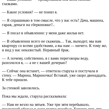
глазками.
— Какие условия? — не понял я.
— Я спрашиваю в том смысле, что у вас есть? Дача, машина,
гараж, деньги на сберкнижке?..
— Я писал в объявлении: у меня даже жилья нет.
— В объявлении всего не скажешь… Так, выходит, мы вам
квартиру со всеми удобствами, а вы нам — ничего. К тому же,
и вид у вас неказистый. Неравный брак.
— А почему, собственно, я с вами переговоры веду,
разозлился я, — а не с вашей дочерью?
— Сейчас она встанет, — ответила старуха и постучала в
стену. — Марина, Мариночка! Вставай, уже скоро двенадцать.
К тебе пришли.
За стенкой завозились.
Пока мы ждали, старуха рассказывала:
— Нам не везло на зятьев. Уже три зятя перебывало,
последний убежал и даже шапку позабыл. Хорошо еще, что