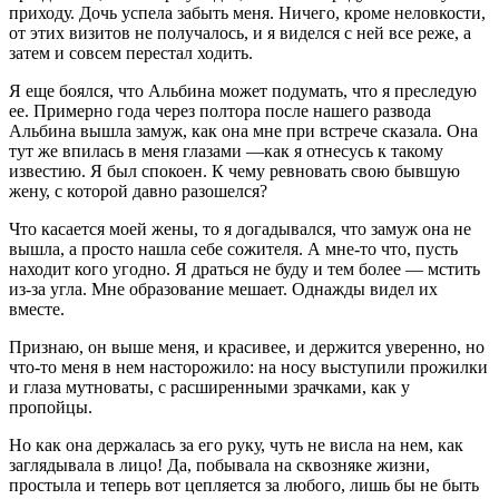
приходу. Дочь успела забыть меня. Ничего, кроме неловкости,
от этих визитов не получалось, и я виделся с ней все реже, а
затем и совсем перестал ходить.
Я еще боялся, что Альбина может подумать, что я преследую
ее. Примерно года через полтора после нашего развода
Альбина вышла замуж, как она мне при встрече сказала. Она
тут же впилась в меня глазами —как я отнесусь к такому
известию. Я был спокоен. К чему ревновать свою бывшую
жену, с которой давно разошелся?
Что касается моей жены, то я догадывался, что замуж она не
вышла, а просто нашла себе сожителя. А мне-то что, пусть
находит кого угодно. Я драться не буду и тем более — мстить
из-за угла. Мне образование мешает. Однажды видел их
вместе.
Признаю, он выше меня, и красивее, и держится уверенно, но
что-то меня в нем насторожило: на носу выступили прожилки
и глаза мутноваты, с расширенными зрачками, как у
пропойцы.
Но как она держалась за его руку, чуть не висла на нем, как
заглядывала в лицо! Да, побывала на сквозняке жизни,
простыла и теперь вот цепляется за любого, лишь бы не быть