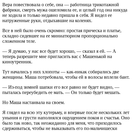
Вера повествовала о себе, она — работница трикотажной
фабрики, смерть мужа ошеломила ее, и целый год она никуда
не ходила и только недавно пришла в себя. Я видел ее
натруженные руки, отдыхавшие на коленях.
Все в ней было очень скромно: простая прическа и платье,
складно сидевшее на ее миниатюрном пропорционально
сложенном теле.
— Я думаю, у нас все будет хорошо, — сказал я ей. — А
теперь разрешите мне пригласить вас с Машенькой на
киноутренник.
Тут начались у них хлопоты — как-никак собирались две
женщины. Маша потребовала, чтобы ей в волосы вплели бант.
— Из-под зимней шапки его все равно не будет видно, —
пыталась переубедить ее мать. — Он только будет мешать.
Но Маша настаивала на своем.
Я глядел на всю эту кутерьму, и впервые после нескольких лет
уныния и грусти наполнялся ощущением покоя и счастья. Оно
было так ново, так неожиданно для меня, что приходилось
сдерживаться, чтобы не выказывать его по-мальчишески