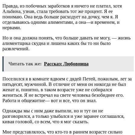
Правда, из побочных заработков я ничего не платил, хотя
Альбина, узнав, стала требовать тот же процент. Я ее
понимаю. Она ведь больше расходует на дочку, чем я. Я
отделываюсь одними алиментами, а она—и временем, и
нервами.
Но и она должна понять, что больше давать не могу, — жизнь
алиментщика скудна и лишена каких бы то ни было
развлечений.
Читать так же:
Рассказ: Любовница
Поселился я в комнате вдвоем с дядей Петей, пожилым, лет за
пятьдесят, мужчиной. В отличие от меня он никогда не был
женат и, понятно, в таком возрасте уже не собирался
жениться. Я не встречал на свете человека безобиднее его.
Работа и общежитие— вот и все, что он знал.
Однажды мы с ним даже выпили, но и тут он не
разговорился, а только улыбался и уже заранее соглашался,
кивая головой, со всем, что я мог сказать.
Мне представлялось, что кто-то в раннем возрасте сильно