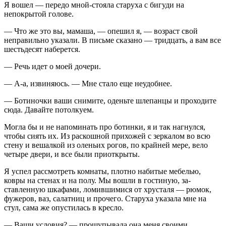
Я вошел — передо мной-стояла старуха с бигуди на
непокрытой голове.
— Что же это вы, мамаша, — опешил я, — возраст свой
неправильно указали. В письме сказано — тридцать, а вам все
шестьдесят наберется.
— Речь идет о моей дочери.
— А-а, извиняюсь. — Мне стало еще неудобнее.
— Ботиночки ваши снимите, оденьте шлепанцы и проходите
сюда. Давайте потолкуем.
Могла бы и не напоминать про ботинки, я и так нагнулся,
чтобы сиять их. Из раскошной прихожей с зеркалом во всю
стену и вешалкой из оленьих рогов, по крайней мере, вело
четыре двери, и все были приоткрыты.
Я успел рассмотреть комнаты, плотно набитые мебелью,
ковры на стенах и на полу. Мы вошли в гостиную, за­
ставленную шкафами, ломившимися от хрусталя — рю­мок,
фужеров, ваз, салатниц и прочего. Старуха указа­ла мне на
стул, сама же опустилась в кресло.
— Ваши условия? — прощупывала она меня своими