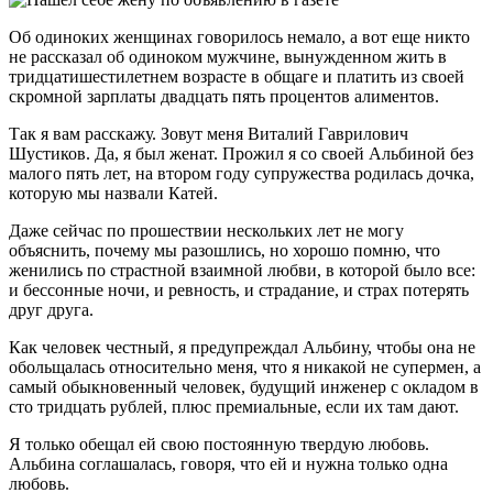
Об одиноких женщинах говорилось немало, а вот еще никто
не рассказал об одиноком мужчине, вынужденном жить в
тридцатишестилетнем возрасте в общаге и платить из своей
скромной зарплаты двадцать пять процентов алиментов.
Так я вам расскажу. Зовут меня Виталий Гаврилович
Шустиков. Да, я был женат. Прожил я со своей Альбиной без
малого пять лет, на втором году супружества родилась дочка,
которую мы назвали Катей.
Даже сейчас по прошествии нескольких лет не могу
объяснить, почему мы разошлись, но хорошо помню, что
женились по страстной взаимной любви, в которой было все:
и бессонные ночи, и ревность, и страдание, и страх потерять
друг друга.
Как человек честный, я пре­дупреждал Альбину, чтобы она не
обольщалась относительно меня, что я никакой не супермен, а
самый обыкновенный человек, будущий инженер с окладом в
сто тридцать рублей, плюс премиальные, если их там дают.
Я только обещал ей свою постоянную твердую любовь.
Альбина соглашалась, говоря, что ей и нужна только одна
любовь.