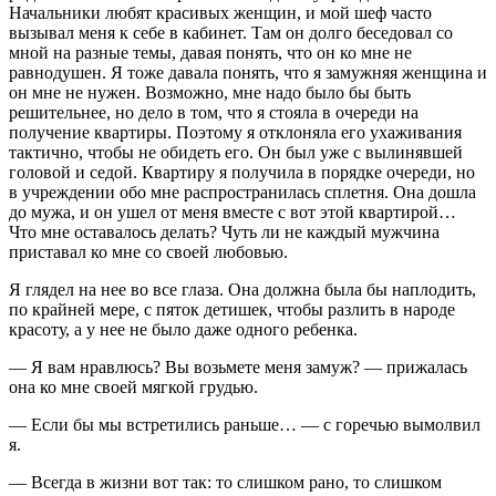
Начальники любят красивых женщин, и мой шеф часто
вызывал меня к себе в кабинет. Там он долго беседовал со
мной на разные темы, давая понять, что он ко мне не
равнодушен. Я тоже давала понять, что я замужняя женщина и
он мне не нужен. Возможно, мне надо было бы быть
решительнее, но дело в том, что я стояла в очереди на
получение квартиры. Поэтому я отклоняла его ухаживания
тактично, чтобы не обидеть его. Он был уже с вылинявшей
головой и седой. Квартиру я получила в порядке очереди, но
в учреждении обо мне распространилась сплетня. Она дошла
до мужа, и он ушел от меня вместе с вот этой квартирой…
Что мне оставалось делать? Чуть ли не каждый мужчина
приставал ко мне со своей любовью.
Я глядел на нее во все глаза. Она должна была бы наплодить,
по крайней мере, с пяток детишек, чтобы разлить в народе
красоту, а у нее не было даже одного ребенка.
— Я вам нравлюсь? Вы возьмете меня замуж? — прижалась
она ко мне своей мягкой грудью.
— Если бы мы встретились раньше… — с горечью вымолвил
я.
— Всегда в жизни вот так: то слишком рано, то слишком