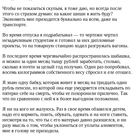
Чтобы не показаться скупым, я тоже даю, но всегда после
этого со страхом думаю: на какие шиши я жить буду?
Экономить мне приходится буквально на всем, даже на
транспорте.
Во время отпуска я подрабатывал — то чертежи чертил
незадачливым студентам и готовил за них дипломные
проекты, то на товарную станцию ходил разгружать вагоны.
В последнее время черезвычайно распространилась шабашка,
и можно за один месяц тыщу рублей заработать, столько,
сколько я почти за целый год получаю. Один раз попробовал,
восемь килограммов собственного весу сбросил и еле отошел.
Я знаю одну бабку, которая живет в месяц на тридцать один
рубль пенсии, из которой она еще умудряется откладывать по
пятерке себе на смерть, чтобы ее похоронили прилично. Так
что по сравнению с ней я в более выгодном положении.
Я ни на кого не жалуюсь. Раз в свое время обзавелся дитем,
надо его кормить, поить, обувать, одевать и на ноги ставить,
несмотря на то, что ты с его матерью давно разошелся, и ни
разу мысль о том, чтобы уклониться от уплаты алиментов,
мне в голову не приходила.