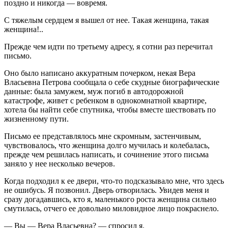
поздно и никогда — вовремя.
С тяжелым сердцем я вышел от нее. Такая женщина, такая
женщина!..
Прежде чем идти по третьему адресу, я сотни раз перечитал
письмо.
Оно было написано аккуратным почерком, некая Вера
Власьевна Петрова сообщала о себе скудные биографические
данные: была замужем, муж погиб в автодорожной
катастрофе, живет с ребенком в однокомнатной квартире,
хотела бы найти себе спутника, чтобы вместе шествовать по
жизненному пути.
Письмо ее представлялось мне скромным, застенчивым,
чувствовалось, что женщина долго мучилась и колебалась,
прежде чем решилась написать, и сочинение этого письма
заняло у нее несколько вечеров.
Когда подходил к ее двери, что-то подсказывало мне, что здесь
не ошибусь. Я позвонил. Дверь отворилась. Увидев меня и
сразу догадавшись, кто я, маленького роста женщина сильно
смутилась, отчего ее довольно миловидное лицо покраснело.
— Вы — Вера Власьевна? — спросил я.