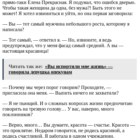
прямо-таки Елена Прекрасная. Я подумал, что ошибся дверью.
Чтобы такая женщина да одна, без мужа?! Быть этого не
может! Я хотел извиниться и уйти, но она первая заговорила:
— Вы — тот самый мужчина небольшого роста, которому я
написала?
— Тот самый, — ответил я. — Но, извините, я ведь
предупреждал, что у меня фасад самый средний. А вы —
настоящая красавица!
Читать так же:
«Вы испортили мне жизнь» —
говорила девушка опекунам
— Почему мы через порог говорим? Проходите, —
пригласила она меня. — Выпить ничего не захватили?
— Я не пьющий. И о сложных вопросах жизни предпочитаю
говорить на трезвую голову… У вас, наверно, много
поклонников?
— Верно, много… Вы думаете, красота — счастье. Красота —
это проклятие. Недаром говорится, не родись красивой, а
родись счастливой. Я работала в одном учреждении.