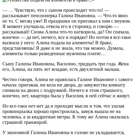
— … Чувствую, что с сыном происходит что-то! —
рассказывает пенсионерка Галина Ивановна. — Что-то явно
не то. С месяц уже! В праздники он приезжал к нам с внуком.
Я момент улучшила, отвела его в сторонку, и говорю —
рассказывай! Снова Алина что-то натворила, да? Он сначала,
конечно — да нет, ничего, все в порядке! Но потом я все-таки
вызнала у него: Алина подала на алименты! В браке,
представляешь! Я даже и не знала, что так можно. Думала,
алименты только разведенные мужчины платят…
Сыну Галины Ивановны, Василию, тридцать три года. Жена
его, Алина, на пять лет младше, есть двухлетний малыш.
Честно говоря, Алина не нравилась Галине Ивановне с самого
начала: приезжая, ни кола ни двора, до замужества комнату
снимала на двоих с подружкой. Ничего в этом страшного,
конечно, нет, квартира была у Василия, в ней сейчас и живут.
Но все-таки нет-нет да и приходят мысли и том, что ушлая
провинциалка хорошо пристроилась, замуж вышла не на
человека, а за квадратные метры. К тому же Алина оказалась
страшной транжирой.
У экономной Галины Ивановны в голове не укладывается,