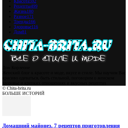
Красота
592
Рецепты
499
Жизнь
180
Разное
171
Тренды
166
Здоровье
116
Дом
81
Дон Корлеоне
Женский блог к красоте и моде, вкусе и стиле. Мы научим Вас
красиво одеваться, быть стильной, поговорим о женском
здоровье и крепких отношениях и вкусных рецептах
© Chita-brita.ru
БОЛЬШЕ ИСТОРИЙ
Домашний майонез. 7 рецептов приготовления