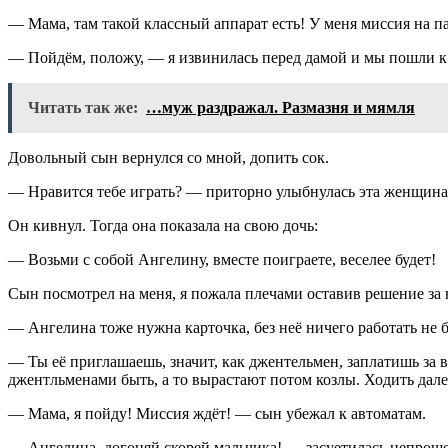
— Мама, там такой классный аппарат есть! У меня миссия на па
— Пойдём, положу, — я извинилась перед дамой и мы пошли к 
Читать так же:
…муж раздражал. Размазня и мямля
Довольный сын вернулся со мной, допить сок.
— Нравится тебе играть? — приторно улыбнулась эта женщина
Он кивнул. Тогда она показала на свою дочь:
— Возьми с собой Ангелину, вместе поиграете, веселее будет!
Сын посмотрел на меня, я пожала плечами оставив решение за 
— Ангелина тоже нужна карточка, без неё ничего работать не 
— Ты её приглашаешь, значит, как джентельмен, заплатишь за 
джентльменами быть, а то вырастают потом козлы. Ходить дал
— Мама, я пойду! Миссия ждёт! — сын убежал к автоматам.
— Ангелина, догоняй скорей мальчика! — засуетилась непроше