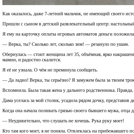
Как оказалось, даже 7-летний мальчик, не имеющий своего исто
Пришли с сыном в детский развлекательный центр: настольный
Я ему на карточку оплаты игровых автоматов деньги положила, 
— Верка, ты? Сколько лет, сколько зим! — резануло по ушам.
Обернулась — стоит женщина лет 35, объёмная, ярко накрашенна
мамин, и радостно скалится.
Я её не узнала. О чём не преминула сообщить.
— Да ладно! Верка, ты серьёзно? Я замужем была за твоим тро
Вспомнила. Была такая жена у дальнего родственника. Правда, и
Дама уселась за мой столик, усадила рядом дочку, представив 
Когда она начала поливать грязью своего бывшего мужа, отца д
— Неудивительно, что слушать не хочешь. Рука руку моет!
Кто там кого моет, я не поняла. Отвлеклась на прибежавшего п