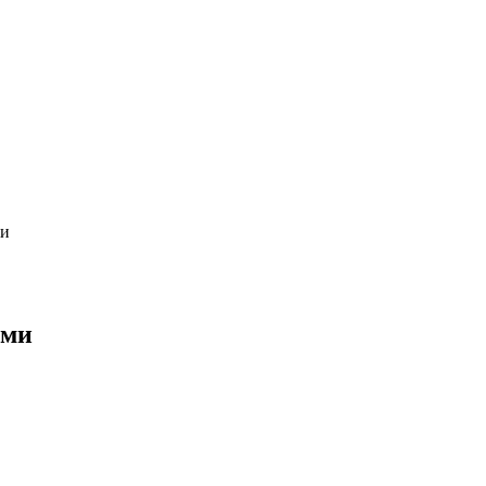
ми
ями