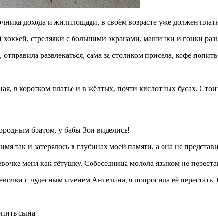
чника дохода и жилплощади, в своём возрасте уже должен платит
 хоккей, стрелялки с большими экранами, машинки и гонки раз
отправила развлекаться, сама за столиком присела, кофе попить 
я, в коротком платье и в жёлтых, почти кислотных бусах. Стоит
юродным братом, у бабы Зои виделись!
мя так и затерялось в глубинах моей памяти, а она не представи
девочке меня как тётушку. Собеседница молола языком не переста
евочки с чудесным именем Ангелина, я попросила её перестать. 
опить сына.