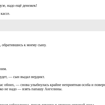
узе, надо ещё денежек!
кассе.
, обратившись к моему сыну.
ним.
будет, — сын выдал вердикт.
вас обоих, — снова улыбнулась крайне неприятная особа и поверн
еко не надо — взять папашу Ангелины.
нная собеседница, пихая девочку в сторону игровой зоны.