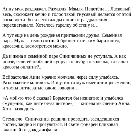
Анну муж раздражал. Размазня. Мямля. Недотёпа… Ласковый
весь, сюсюкает вечно и голос такой гнусавый делается от этой
ласковости. Бесил, что аж дыхание от раздражения
перехватывало. Хотелось тарелку об стену и…
А тут еще на день рожденья пригласили друзья. Семейная
пара. Муж — импозантный брюнет с низким баритоном,
красавчик, засмотреться можно.
Да и жена в семейной паре Синичкиных не уступала. А как
иначе, если ей любящий супруг то шубу, то колечко, то салон
красоты оплатит?..
Всё застолье Анна мрачно молчала, через силу улыбаясь.
Раздражение копилось. И шутил-то муж именинницы смешно,
и тосты витиеватые какие говорил…
«А мой-то что б сказал? Бормотал бы невнятно и улыбался
смущённо, как дитё беззащитное», — кипела мысленно Анна.
Хоть разводись.
Стемнело. Синичкины решили проводить засидевшихся
гостей, заодно и прогуляться. В свете фонарей бликовал
влажный от дождя асфальт.