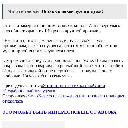
Читать так же:
Оставь в покое чужого мужа!
Их шаги замерли в ночном воздухе, когда к Анне вернулась
способность дышать. Её трясло крупной дрожью.
«Ну что ты, что ты, маленькая, испугалась?» — уже
привычным, слегка гнусавым голосом мягко пробормотал
муж и приобнял за трясущиеся плечи.
…утром спозаранку Анна хлопотала на кухне. Пекла оладьи,
накрывала стол, заваривала крепчайший кофе, что так любил
её муж. «И никакой он не недотёпа», — подумала она с
любовью. На часах было семь утра.
Предыдущая статья
«Я стою трех таких как ты!» или
«Судьбоносный штрудель»
Следующая статья
Как соседка из-за родни от своего подворья
отказалась
ЭТО МОЖЕТ БЫТЬ ИНТЕРЕСНО
ЕЩЕ ОТ АВТОРА