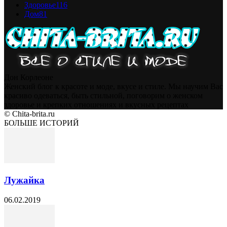
Здоровье
116
Дом
81
Дон Корлеоне
Женский блог к красоте и моде, вкусе и стиле. Мы научим Вас
красиво одеваться, быть стильной, поговорим о женском
здоровье и крепких отношениях и вкусных рецептах
© Chita-brita.ru
БОЛЬШЕ ИСТОРИЙ
Лужайка
06.02.2019