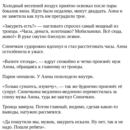
Холодный весенний воздух приятно освежал после пары
бокалов вина. Идти было недалеко, минут двадцать. Анна и
не заметила как путь им преградили трое.
«Закурить есть?» — нагловато спросил самый мощный из
троицы. «Часы, деньги, золотишко? Мобильники. Всё сюда,
живо!» В руке смутно блеснуло лезвие.
Синичкин судорожно вдохнул и стал расстегивать часы. Анна
остолбенела в ужасе.
«Валите отсюда», — вдруг спокойно и четко произнёс муж
Анны, обращаясь к главному из троицы.
Парни опешили. У Анны похолодело внутри.
«Только суньтесь, изувечу», — так же буднично произнёс её
супруг. Синичкина медленно-медленно переместилась за
спину мужа Анны, туда же шагнул Синичкин.
Троица замерла. Потом главный, видимо, сделав какие-то
выводы, натужно рассмеялся.
«Да пошутили мы, мужик, закурить искали. Ну нет, так и не
надо. Пошли ребята».