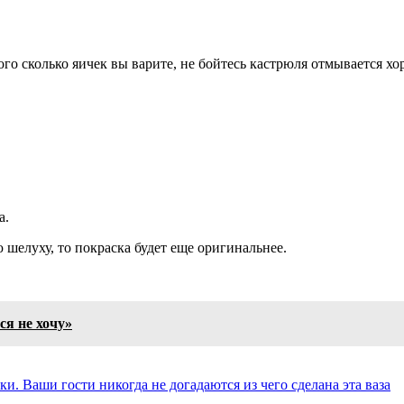
того сколько яичек вы варите, не бойтесь кастрюля отмывается х
а.
 шелуху, то покраска будет еще оригинальнее.
ся не хочу»
и. Ваши гости никогда не догадаются из чего сделана эта ваза