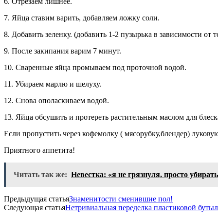
6. Отрезаем лишнее.
7. Яйца ставим варить, добавляем ложку соли.
8. Добавить зеленку. (добавить 1-2 пузырька в зависимости от 
9. После закипания варим 7 минут.
10. Сваренные яйца промываем под проточной водой.
11. Убираем марлю и шелуху.
12. Снова ополаскиваем водой.
13. Яйца обсушить и протереть растительным маслом для блеск
Если пропустить через кофемолку ( мясорубку,блендер) луковую
Приятного аппетита!
Читать так же:
Невестка: «я не грязнуля, просто убирать
Предыдущая статья
Знаменитости сменившие пол!
Следующая статья
Нетривиальная переделка пластиковой бутылк