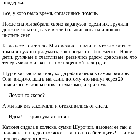
поддержал.
Все, у кого было время, согласились помочь.
После сна мы забрали своих карапузов, одели их, вручили
детские лопатки, сами взяли большие лопаты и пошли
чистить снег.
Было весело и тепло. Мы смеялись, шутили, что это фитнес
такой и нужно придумать, как продавать абонементы. Наши
дети, румяные и счастливые, резвились рядом, довольные, что
теперь можно играть на полноценной площадке.
Шурочка «застала» нас, когда работа была в самом разгаре.
Она, видимо, шла в магазин, потому что минут через 20
появилась у забора снова, с сумками, и крикнула:
— Домой-то скоро?
А мы как раз закончили и отряхивались от снега.
— Идём! — крикнула я в ответ.
Катюня сидела в коляске, сумки Шурочки, назовем ее так, я
положила в поддон коляски — а что на себе тащить? — и мы
пошли домой втроём.