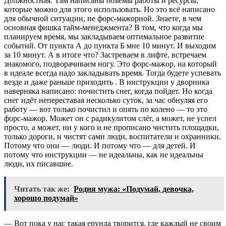
Должностная. Там написаны объемы работы и ресурсы,
которые можно для этого использовать. Но это всё написано
для обычной ситуации, не форс-мажорной. Знаете, в чем
основная фишка тайм-менеджмента? В том, что когда мы
планируем время, мы закладываем оптимальное развитие
событий. От пункта А до пункта Б мне 10 минут. И выходим
за 10 минут. А в итоге что? Застреваем в лифте, встречаем
знакомого, подворачиваем ногу. Это форс-мажор, на который
в идеале всегда надо закладывать время. Тогда будете успевать
везде и даже раньше приходить . В инструкции у дворника
наверняка написано: почистить снег, когда пойдет. Но когда
снег идёт непереставая несколько суток, за час обнуляя его
работу — вот только почистил и опять по колено — то это
форс-мажор. Может он с радикулитом слёг, а может, не успел
просто, а может, ни у кого и не прописано чистить площадки,
только дороги, и чистят сами люди, воспитатели и охранники.
Потому что они — люди. И потому что — для детей. И
потому что инструкции — не идеальны, как не идеальны
люди, их писавшие.
Читать так же:
Родня мужа: «Подумай, девочка,
хорошо подумай»
— Вот пока у нас такая ерунда творится, где каждый не своим