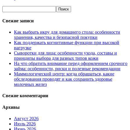
Свежие записи
Как выбрать икру для домашнего стола: особенности
хранения, качества и безопасной покупки
Как поддержать когнитивные функции при высокой
нагрузке
Сыворотки для лица: особенности ухода, составы и
принципы выбора для разных типов кожи
На что обратить внимание перед оформлением срочного
займа: особенности, риски и полезные рекомендации
Маммологический центр: когда обращаться, какие
обследования проводят и как сохранить здоровье
молочных желез
Свежие комментарии
Архивы
Август 2026
Июль 2026
Июнь 2026