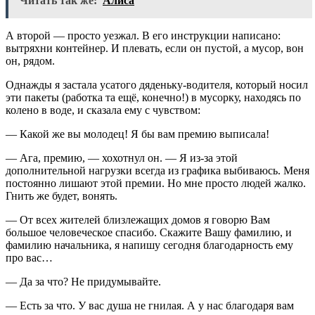
Читать так же:
Алиса
А второй — просто уезжал. В его инструкции написано:
вытряхни контейнер. И плевать, если он пустой, а мусор, вон
он, рядом.
Однажды я застала усатого дяденьку-водителя, который носил
эти пакеты (работка та ещё, конечно!) в мусорку, находясь по
колено в воде, и сказала ему с чувством:
— Какой же вы молодец! Я бы вам премию выписала!
— Ага, премию, — хохотнул он. — Я из-за этой
дополнительной нагрузки всегда из графика выбиваюсь. Меня
постоянно лишают этой премии. Но мне просто людей жалко.
Гнить же будет, вонять.
— От всех жителей близлежащих домов я говорю Вам
большое человеческое спасибо. Скажите Вашу фамилию, и
фамилию начальника, я напишу сегодня благодарность ему
про вас…
— Да за что? Не придумывайте.
— Есть за что. У вас душа не гнилая. А у нас благодаря вам