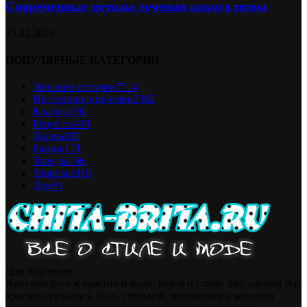
Современные методы лечения алкоголизма
23.02.2025
ПОПУЛЯРНЫЕ КАТЕГОРИИ
Женские истории
7514
Интересно и полезно
2382
Красота
592
Рецепты
499
Жизнь
180
Разное
171
Тренды
166
Здоровье
116
Дом
81
Дон Корлеоне
Женский блог к красоте и моде, вкусе и стиле. Мы научим Вас
красиво одеваться, быть стильной, поговорим о женском