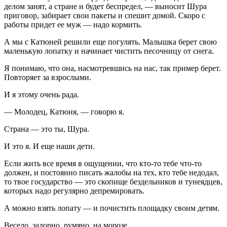
делом занят, а стране и будет беспредел, — выносит Шура
приговор, забирает свои пакеты и спешит домой. Скоро с
работы придет ее муж — надо кормить.
А мы с Катюней решили еще погулять. Малышка берет свою
маленькую лопатку и начинает чистить песочницу от снега.
Я понимаю, что она, насмотревшись на нас, так пример берет.
Повторяет за взрослыми.
И я этому очень рада.
— Молодец, Катюня, — говорю я.
Страна — это ты, Шура.
И это я. И еще наши дети.
Если жить все время в ощущении, что кто-то тебе что-то
должен, и постоянно писать жалобы на тех, кто тебе недодал,
то твое государство — это скопище бездельников и тунеядцев,
которых надо регулярно депремировать.
А можно взять лопату — и почистить площадку своим детям.
Весело, задорно, румяно, на морозе.