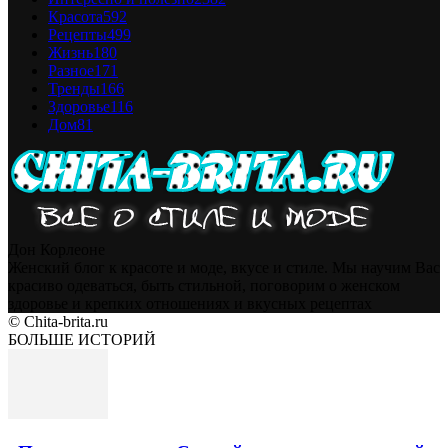
Красота
592
Рецепты
499
Жизнь
180
Разное
171
Тренды
166
Здоровье
116
Дом
81
Дон Корлеоне
Женский блог к красоте и моде, вкусе и стиле. Мы научим Вас
красиво одеваться, быть стильной, поговорим о женском
здоровье и крепких отношениях и вкусных рецептах
© Chita-brita.ru
БОЛЬШЕ ИСТОРИЙ