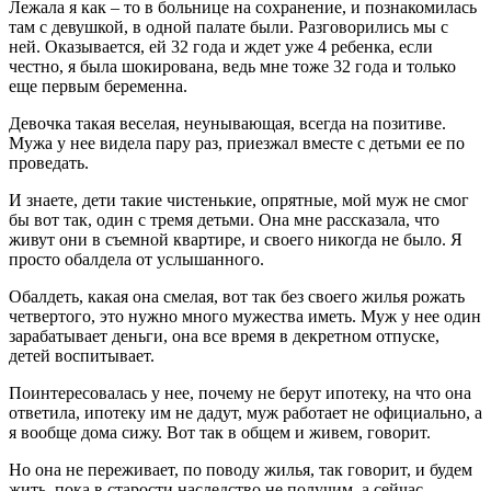
Лежала я как – то в больнице на сохранение, и познакомилась
там с девушкой, в одной палате были. Разговорились мы с
ней. Оказывается, ей 32 года и ждет уже 4 ребенка, если
честно, я была шокирована, ведь мне тоже 32 года и только
еще первым беременна.
Девочка такая веселая, неунывающая, всегда на позитиве.
Мужа у нее видела пару раз, приезжал вместе с детьми ее по
проведать.
И знаете, дети такие чистенькие, опрятные, мой муж не смог
бы вот так, один с тремя детьми. Она мне рассказала, что
живут они в съемной квартире, и своего никогда не было. Я
просто обалдела от услышанного.
Обалдеть, какая она смелая, вот так без своего жилья рожать
четвертого, это нужно много мужества иметь. Муж у нее один
зарабатывает деньги, она все время в декретном отпуске,
детей воспитывает.
Поинтересовалась у нее, почему не берут ипотеку, на что она
ответила, ипотеку им не дадут, муж работает не официально, а
я вообще дома сижу. Вот так в общем и живем, говорит.
Но она не переживает, по поводу жилья, так говорит, и будем
жить, пока в старости наследство не получим, а сейчас