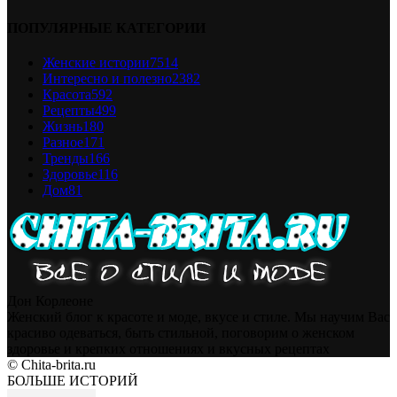
ПОПУЛЯРНЫЕ КАТЕГОРИИ
Женские истории
7514
Интересно и полезно
2382
Красота
592
Рецепты
499
Жизнь
180
Разное
171
Тренды
166
Здоровье
116
Дом
81
Дон Корлеоне
Женский блог к красоте и моде, вкусе и стиле. Мы научим Вас
красиво одеваться, быть стильной, поговорим о женском
здоровье и крепких отношениях и вкусных рецептах
© Chita-brita.ru
БОЛЬШЕ ИСТОРИЙ