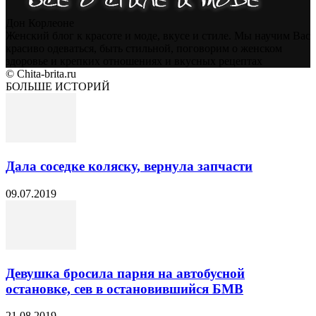
Дон Корлеоне
Женский блог к красоте и моде, вкусе и стиле. Мы научим Вас
красиво одеваться, быть стильной, поговорим о женском
здоровье и крепких отношениях и вкусных рецептах
© Chita-brita.ru
БОЛЬШЕ ИСТОРИЙ
Дала соседке коляску, вернула запчасти
09.07.2019
Девушка бросила парня на автобусной
остановке, сев в остановившийся БМВ
21.08.2019