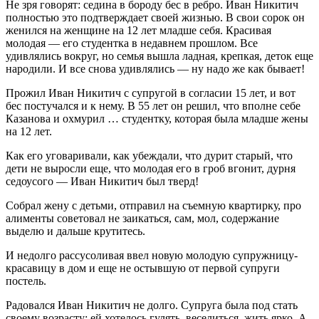
Не зря говорят: седина в бороду бес в ребро. Иван Никитич
полностью это подтверждает своей жизнью. В свои сорок он
женился на женщине на 12 лет младше себя. Красивая
молодая — его студентка в недавнем прошлом. Все
удивлялись вокруг, но семья вышла ладная, крепкая, деток еще
народили. И все снова удивлялись — ну надо же как бывает!
Прожил Иван Никитич с супругой в согласии 15 лет, и вот
бес постучался и к нему. В 55 лет он решил, что вполне себе
Казанова и охмурил … студентку, которая была младше жены
на 12 лет.
Как его уговаривали, как убеждали, что дурит старый, что
дети не выросли еще, что молодая его в гроб вгонит, дурня
седоусого — Иван Никитич был тверд!
Собрал жену с детьми, отправил на съемную квартирку, про
алименты советовал не заикаться, сам, мол, содержание
выделю и дальше крутитесь.
И недолго рассусоливая ввел новую молодую супружницу-
красавицу в дом и еще не остывшую от первой супруги
постель.
Радовался Иван Никитич не долго. Супруга была под стать
своему возрасту: ей хотелось гулять, веселиться, жить ярко. А