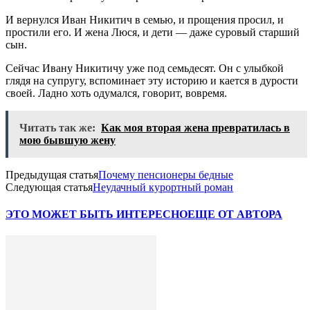
И вернулся Иван Никитич в семью, и прощения просил, и
простили его. И жена Люся, и дети — даже суровый старший
сын.
Сейчас Ивану Никитичу уже под семьдесят. Он с улыбкой
глядя на супругу, вспоминает эту историю и кается в дурости
своей. Ладно хоть одумался, говорит, вовремя.
Читать так же:
Как моя вторая жена превратилась в
мою бывшую жену
Предыдущая статья
Почему пенсионеры бедные
Следующая статья
Неудачный курортный роман
ЭТО МОЖЕТ БЫТЬ ИНТЕРЕСНО
ЕЩЕ ОТ АВТОРА