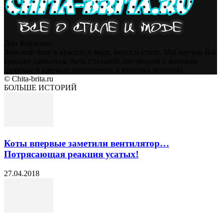
Дон Корлеоне
Женский блог к красоте и моде, вкусе и стиле. Мы научим Вас
красиво одеваться, быть стильной, поговорим о женском
здоровье и крепких отношениях и вкусных рецептах
© Chita-brita.ru
БОЛЬШЕ ИСТОРИЙ
Коты впервые заметили вентилятор…
Потрясающая реакция усатых!
27.04.2018