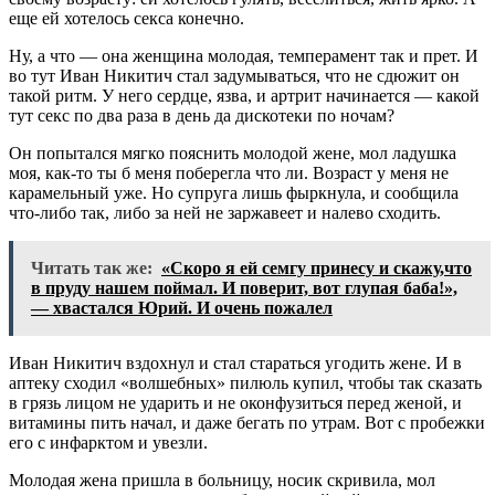
еще ей хотелось секса конечно.
Ну, а что — она женщина молодая, темперамент так и прет. И
во тут Иван Никитич стал задумываться, что не сдюжит он
такой ритм. У него сердце, язва, и артрит начинается — какой
тут секс по два раза в день да дискотеки по ночам?
Он попытался мягко пояснить молодой жене, мол ладушка
моя, как-то ты б меня поберегла что ли. Возраст у меня не
карамельный уже. Но супруга лишь фыркнула, и сообщила
что-либо так, либо за ней не заржавеет и налево сходить.
Читать так же:
«Скоро я ей семгу принесу и скажу,что
в пруду нашем поймал. И поверит, вот глупая баба!»,
— хвастался Юрий. И очень пожалел
Иван Никитич вздохнул и стал стараться угодить жене. И в
аптеку сходил «волшебных» пилюль купил, чтобы так сказать
в грязь лицом не ударить и не оконфузиться перед женой, и
витамины пить начал, и даже бегать по утрам. Вот с пробежки
его с инфарктом и увезли.
Молодая жена пришла в больницу, носик скривила, мол