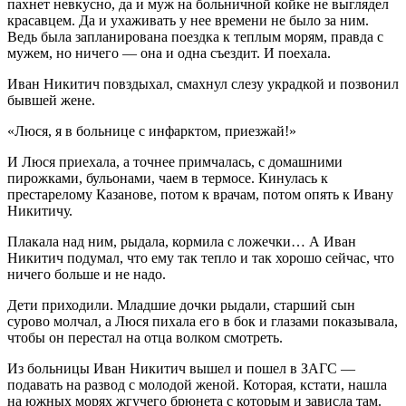
пахнет невкусно, да и муж на больничной койке не выглядел
красавцем. Да и ухаживать у нее времени не было за ним.
Ведь была запланирована поездка к теплым морям, правда с
мужем, но ничего — она и одна съездит. И поехала.
Иван Никитич повздыхал, смахнул слезу украдкой и позвонил
бывшей жене.
«Люся, я в больнице с инфарктом, приезжай!»
И Люся приехала, а точнее примчалась, с домашними
пирожками, бульонами, чаем в термосе. Кинулась к
престарелому Казанове, потом к врачам, потом опять к Ивану
Никитичу.
Плакала над ним, рыдала, кормила с ложечки… А Иван
Никитич подумал, что ему так тепло и так хорошо сейчас, что
ничего больше и не надо.
Дети приходили. Младшие дочки рыдали, старший сын
сурово молчал, а Люся пихала его в бок и глазами показывала,
чтобы он перестал на отца волком смотреть.
Из больницы Иван Никитич вышел и пошел в ЗАГС —
подавать на развод с молодой женой. Которая, кстати, нашла
на южных морях жгучего брюнета с которым и зависла там.