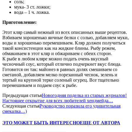
соль;
мука- 3 ст. ложки;
вода – 1 ч. ложка.
Приготовление:
Этот кляр самый нежный из всех описанных выше рецептов.
Взбиваем хорошенько яичные белки с солью, добавляем муки,
воды и хорошенько перемешиваем. Кляр должен получиться
такой консистенции как на жидкие блины. Рыбу режем,
обмакиваем в этот кляр и обжариваем с обеих сторон.
К рыбе в любом кляре можно подать очень вкусный
чесночный соус, который отлично подчеркнет вкус блюда.
Готовится он так: майонез в равных долях смешиваем со
сметаной, добавляем мелко порезанный чеснок, зелень и
тертый на крупной терке соленый огурец. Все тщательно
перемешиваем и подаем соус к рыбе.
Предыдущая статья
Новогодняя поделка из старых журналов!
Настоящее открытие для всех любителей хендмейда…
Следующая статья
Руководство поразила его удивительная
смекалка…)
ЭТО МОЖЕТ БЫТЬ ИНТЕРЕСНО
ЕЩЕ ОТ АВТОРА