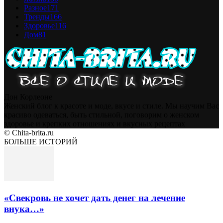
Разное
171
Тренды
166
Здоровье
116
Дом
81
Дон Корлеоне
Женский блог к красоте и моде, вкусе и стиле. Мы научим Вас
красиво одеваться, быть стильной, поговорим о женском
здоровье и крепких отношениях и вкусных рецептах
© Chita-brita.ru
БОЛЬШЕ ИСТОРИЙ
«Свекровь не хочет дать денег на лечение
внука…»