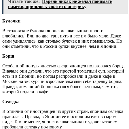
Читать так же:
Парень никак не желал понимать
намеки, пришлось закатить истерику
Булочки
В столовские булочки японские школьники просто
влюбились! Ели по две, три, пять и все им было мало. Даже
сами удивлялись, как столько булочек в них помещалось. Но
они отметили, что в России булки вкуснее, чем в Японии.
Борщ
Особенной популярностью среди японцев пользовался борщ..
Вначале они думали, что это простой томатный суп, который
есть и в Японии, но потом распробовали и даже в кафе в
Москве на экскурсии взрослые заказали себе тарелку борща.
Правда, домашний борщ оказался более вкусным, чем тот,
который подали в кафе.
Селедка
В отличии от иностранцев из других стран, японцам селедка
нравилась. Правда, в Японии ее в основном едят в сыром
виде. Тем не менее, японские школьники с удовольствием
пробовали селедку по-новому.