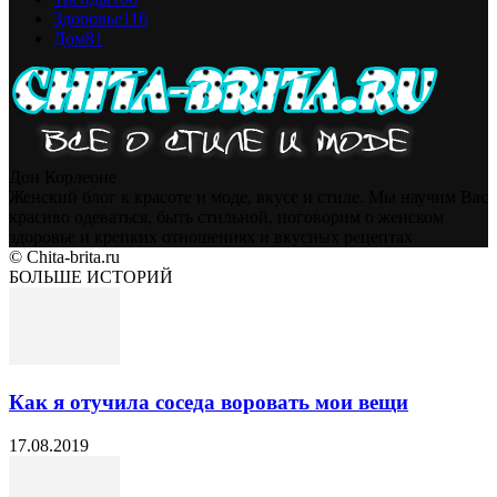
Здоровье
116
Дом
81
Дон Корлеоне
Женский блог к красоте и моде, вкусе и стиле. Мы научим Вас
красиво одеваться, быть стильной, поговорим о женском
здоровье и крепких отношениях и вкусных рецептах
© Chita-brita.ru
БОЛЬШЕ ИСТОРИЙ
Как я отучила соседа воровать мои вещи
17.08.2019