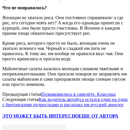
Что не понравилось?
Японцам не хватало риса. Они постоянно спрашивали: а где
рис, его сегодня опять нет? А когда его однажды принесли с
курицей, они были просто счастливы. В Японии в каждом
приеме пищи обязательно присутствует рис.
Кроме риса, которого просто не было, японцам очень не
хватало зеленого чая. Черный и сладкий им пить не
нравилось. К тому же, им вообще не нравился вкус чая. Они
просто кривились и просили воду.
Майонезные салаты казались японцам слишком тяжёлыми и
непривлекательными. Они просили поваров не заправлять им
салаты майонезом и сами приправляли овощи соевым соусом
или просто лимоном.
Предыдущая статья
Познакомились в самолёте. Классика
Следующая статья
Как водитель автобуса остался один на один
с британскими подростками и рассказал им русский анекдот
ЭТО МОЖЕТ БЫТЬ ИНТЕРЕСНО
ЕЩЕ ОТ АВТОРА