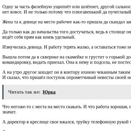
Одну за часть филейную ущипнёт или шлёпнет, другой сальности
нет вовсе. И не только потому что плюгавенький да пучеглазый
Жена та к девице на место рабочее как-то пришла да скандал за
Да только как до начальства того достучаться, ведь в столице о
ведёт себя прям как князь удельный.
Измучилась девица. И работу терять жалко, а оставаться тоже н
Вышла потом да в скверике на скамейке и грустит о горькой д
командировку, видать приехал. Она к нему и подсела, не постес
А на утро другое заходит он в контору ихнюю чеканным таким
И сказал, что пришёл поступок опрометчивый невесты своей ис
Читать так же:
Юрка
Что негоже-то с места на место скакать. И что работа хорошая,
значит.
А директор в креслице свое вжался, трубку телефонную рукой т