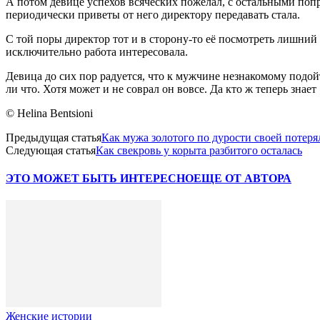
А потом девице успехов всяческих пожелал, с остальными попр
периодически приветы от него директору передавать стала.
С той поры директор тот и в сторону-то её посмотреть лишний р
исключительно работа интересовала.
Девица до сих пор радуется, что к мужчине незнакомому подойт
ли что. Хотя может и не соврал он вовсе. Да кто ж теперь знае
© Helina Bentsioni
Предыдущая статья
Как мужа золотого по дурости своей потеря
Следующая статья
Как свекровь у корыта разбитого осталась
ЭТО МОЖЕТ БЫТЬ ИНТЕРЕСНО
ЕЩЕ ОТ АВТОРА
Женские истории