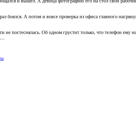
ощался и вышел. А девица фотографию его на стол свой рабочий
аз боялся. А потом и вовсе проверка из офиса главного нагрянул
и не постеснялась. Об одном грустит только, что телефон ему на
т …
ла