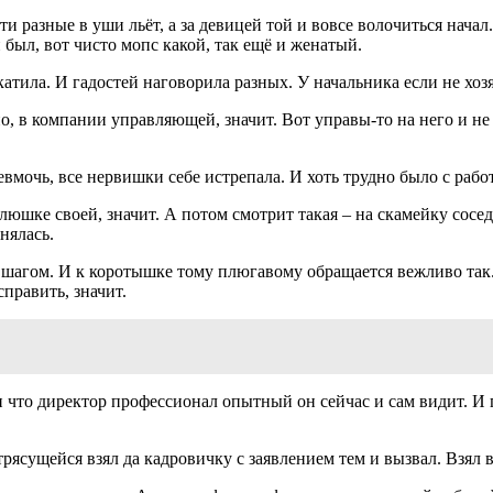
 разные в уши льёт, а за девицей той и вовсе волочиться начал
 был, вот чисто мопс какой, так ещё и женатый.
катила. И гадостей наговорила разных. У начальника если не хоз
но, в компании управляющей, значит. Вот управы-то на него и не 
евмочь, все нервишки себе истрепала. И хоть трудно было с рабо
олюшке своей, значит. А потом смотрит такая – на скамейку со
нялась.
 шагом. И к коротышке тому плюгавому обращается вежливо так.
править, значит.
 и что директор профессионал опытный он сейчас и сам видит. И 
рясущейся взял да кадровичку с заявлением тем и вызвал. Взял 