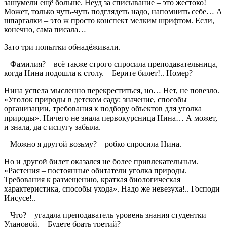
зашумели ещё больше. Неуд за списывание – это жестоко!
Может, только чуть-чуть подглядеть надо, напомнить себе… А
шпаргалки – это ж просто конспект мелким шрифтом. Если,
конечно, сама писала…
Зато три попытки обнадёживали.
– Фамилия? – всё также строго спросила преподавательница,
когда Нина подошла к столу. – Берите билет!.. Номер?
Нина успела мысленно перекреститься, но… Нет, не повезло.
«Уголок природы в детском саду: значение, способы
организации, требования к подбору объектов для уголка
природы». Ничего не знала первокурсница Нина… А может,
и знала, да с испугу забыла.
– Можно я другой возьму? – робко спросила Нина.
Но и другой билет оказался не более привлекательным.
«Растения – постоянные обитатели уголка природы.
Требования к размещению, краткая биологическая
характеристика, способы ухода». Надо же невезуха!.. Господи
Иисусе!..
– Что? – угадала преподаватель уровень знания студентки
Улановой. – Будете брать третий?