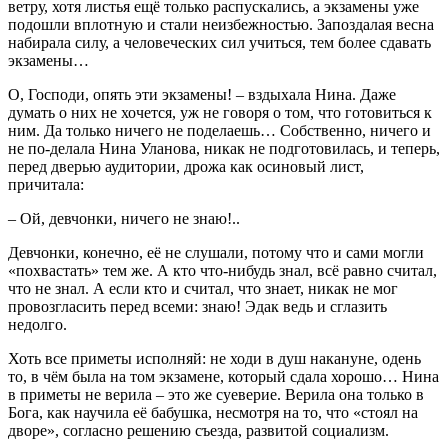
ветру, хотя листья ещё только распускались, а экзамены уже
подошли вплотную и стали неизбежностью. Запоздалая весна
набирала силу, а человеческих сил учиться, тем более сдавать
экзамены…
О, Господи, опять эти экзамены! – вздыхала Нина. Даже
думать о них не хочется, уж не говоря о том, что готовиться к
ним. Да только ничего не поделаешь… Собственно, ничего и
не по-делала Нина Уланова, никак не подготовилась, и теперь,
перед дверью аудитории, дрожа как осиновый лист,
причитала:
– Ой, девчонки, ничего не знаю!..
Девчонки, конечно, её не слушали, потому что и сами могли
«похвастать» тем же. А кто что-нибудь знал, всё равно считал,
что не знал. А если кто и считал, что знает, никак не мог
провозгласить перед всеми: знаю! Эдак ведь и сглазить
недолго.
Хоть все приметы исполняй: не ходи в душ накануне, одень
то, в чём была на том экзамене, который сдала хорошо… Нина
в приметы не верила – это же суеверие. Верила она только в
Бога, как научила её бабушка, несмотря на то, что «стоял на
дворе», согласно решению съезда, развитой социализм.