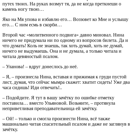
путех твоих. На руках возмут тя, да не когда преткнеши о
камень ногу твою…
Яко на Мя упова и избавлю его… Воззовет ко Мне и услышу
его… С ним есмь в скорби…
Второй час «молитвенного подвига» давно миновал. Нина
ничего не придумала ни по одному из вопросов билета. Да и
что думать! Коль не знаешь, так хоть думай, хоть не думай,
ничего не выдумаешь. Она и не думала, а только читала и
читала девяностый псалом.
– Уланова! – вдруг донеслось до неё.
– Я, – произнесла Нина, вставая и прижимая к груди пустой
лист, думая, что сейчас мымра скажет: хватит сидеть! Уже два
часа сидишь! Иди отвечать!..
– Подойдите. Я тут в вашу зачётку по ошибке отметку
поставила… вместо Ульяновой. Возьмите, – протянула
неприветливая преподавательница ей зачётку.
– Ой! – только и смогла произнести Нина, всё также
машинально читая спасительный псалом и даже не заглянув в
зачётку.