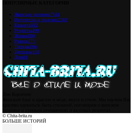
ПОПУЛЯРНЫЕ КАТЕГОРИИ
Женские истории
7514
Интересно и полезно
2382
Красота
592
Рецепты
499
Жизнь
180
Разное
171
Тренды
166
Здоровье
116
Дом
81
Дон Корлеоне
Женский блог к красоте и моде, вкусе и стиле. Мы научим Вас
красиво одеваться, быть стильной, поговорим о женском
здоровье и крепких отношениях и вкусных рецептах
© Chita-brita.ru
БОЛЬШЕ ИСТОРИЙ