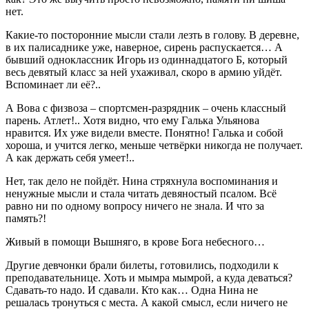
нет.
Какие-то посторонние мысли стали лезть в голову. В деревне,
в их палисаднике уже, наверное, сирень распускается… А
бывший одноклассник Игорь из одиннадцатого Б, который
весь девятый класс за ней ухаживал, скоро в армию уйдёт.
Вспоминает ли её?..
А Вова с физвоза – спортсмен-разрядник – очень классный
парень. Атлет!.. Хотя видно, что ему Галька Ульянова
нравится. Их уже видели вместе. Понятно! Галька и собой
хороша, и учится легко, меньше четвёрки никогда не получает.
А как держать себя умеет!..
Нет, так дело не пойдёт. Нина стряхнула воспоминания и
ненужные мысли и стала читать девяностый псалом. Всё
равно ни по одному вопросу ничего не знала. И что за
память?!
Живый в помощи Вышняго, в крове Бога небесного…
Другие девчонки брали билеты, готовились, подходили к
преподавательнице. Хоть и мымра мымрой, а куда деваться?
Сдавать-то надо. И сдавали. Кто как… Одна Нина не
решалась тронуться с места. А какой смысл, если ничего не