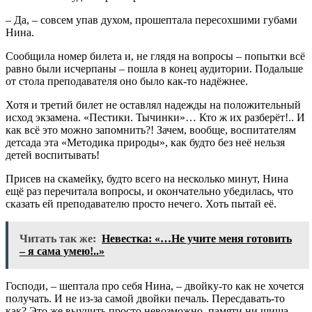
– Да, – совсем упав духом, прошептала пересохшими губами
Нина.
Сообщила номер билета и, не глядя на вопросы – попытки всё
равно были исчерпаны – пошла в конец аудитории. Подальше
от стола преподавателя оно было как-то надёжнее.
Хотя и третий билет не оставлял надежды на положительный
исход экзамена. «Пестики. Тычинки»… Кто ж их разберёт!.. И
как всё это можно запомнить?! Зачем, вообще, воспитателям
детсада эта «Методика природы», как будто без неё нельзя
детей воспитывать!
Присев на скамейку, будто всего на несколько минут, Нина
ещё раз перечитала вопросы, и окончательно убедилась, что
сказать ей преподавателю просто нечего. Хоть пытай её.
Читать так же:
Невестка: «…Не учите меня готовить
– я сама умею!..»
Господи, – шептала про себя Нина, – двойку-то как не хочется
получать. И не из-за самой двойки печаль. Пересдавать-то
как? Это же выучить просто невозможно, памяти ни шиша