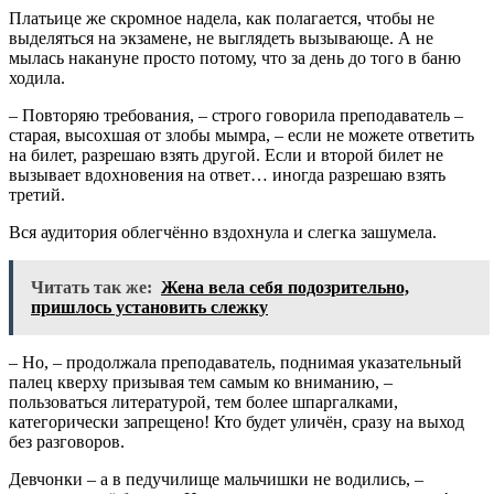
Платьице же скромное надела, как полагается, чтобы не
выделяться на экзамене, не выглядеть вызывающе. А не
мылась накануне просто потому, что за день до того в баню
ходила.
– Повторяю требования, – строго говорила преподаватель –
старая, высохшая от злобы мымра, – если не можете ответить
на билет, разрешаю взять другой. Если и второй билет не
вызывает вдохновения на ответ… иногда разрешаю взять
третий.
Вся аудитория облегчённо вздохнула и слегка зашумела.
Читать так же:
Жена вела себя подозрительно,
пришлось установить слежку
– Но, – продолжала преподаватель, поднимая указательный
палец кверху призывая тем самым ко вниманию, –
пользоваться литературой, тем более шпаргалками,
категорически запрещено! Кто будет уличён, сразу на выход
без разговоров.
Девчонки – а в педучилище мальчишки не водились, –