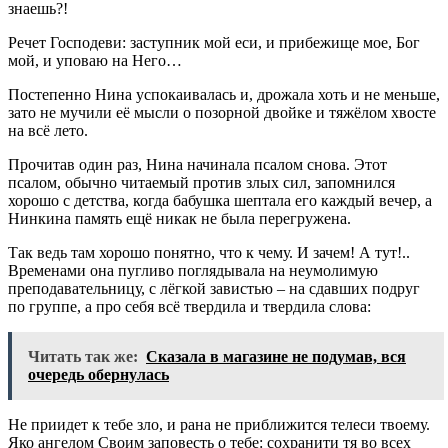
знаешь?!
Речет Господеви: заступник мой еси, и прибежище мое, Бог
мой, и уповаю на Него…
Постепенно Нина успокаивалась и, дрожала хоть и не меньше,
зато не мучили её мысли о позорной двойке и тяжёлом хвосте
на всё лето.
Прочитав один раз, Нина начинала псалом снова. Этот
псалом, обычно читаемый против злых сил, запомнился
хорошо с детства, когда бабушка шептала его каждый вечер, а
Нинкина память ещё никак не была перегружена.
Так ведь там хорошо понятно, что к чему. И зачем! А тут!..
Временами она пугливо поглядывала на неумолимую
преподавательницу, с лёгкой завистью – на сдавших подруг
по группе, а про себя всё твердила и твердила слова:
Читать так же:
Сказала в магазине не подумав, вся
очередь обернулась
Не приидет к тебе зло, и рана не приближится телеси твоему.
Яко ангелом Своим заповесть о тебе: сохранити тя во всех