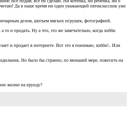
ния! Все подам, все ей сделаю. Ни котенка, ни ребенка, ни о
, я считаю! Да в наше время ни один уважающий пятиклассник уже
 гончарным делом, шитьем мягких игрушек, фотографией.
 то и продать. Ну а что, это же замечательно, когда хобби
ает и продает в интернете. Вот это я понимаю, хобби!.. Или
одильник. Но было бы странно, по меньшей мере, повесить на
ание жизни на ерунду?