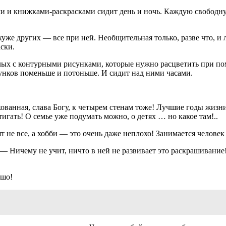
 и книжками-раскрасками сидит день и ночь. Каждую свободную 
хуже других — все при ней. Необщительная только, разве что, и
ски.
лых с контурными рисунками, которые нужно расцветить при пом
сунков поменьше и потоньше. И сидит над ними часами.
ванная, слава Богу, к четырем стенам тоже! Лучшие годы жизни в
тигать! О семье уже подумать можно, о детях … но какое там!..
 не все, а хобби — это очень даже неплохо! Занимается человек
 — Ничему не учит, ничто в ней не развивает это раскрашивание
ошо!