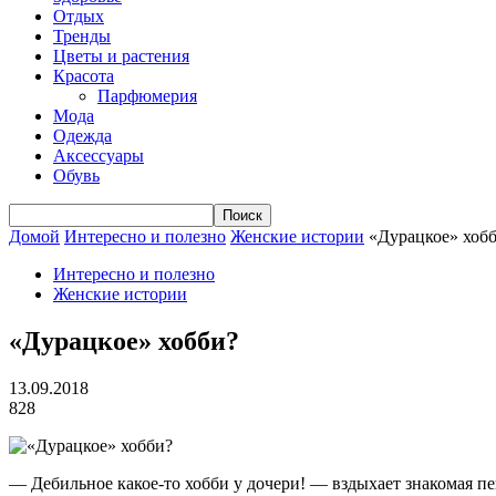
Отдых
Тренды
Цветы и растения
Красота
Парфюмерия
Мода
Одежда
Аксессуары
Обувь
Домой
Интересно и полезно
Женские истории
«Дурацкое» хоб
Интересно и полезно
Женские истории
«Дурацкое» хобби?
13.09.2018
828
— Дебильное какое-то хобби у дочери! — вздыхает знакомая пе