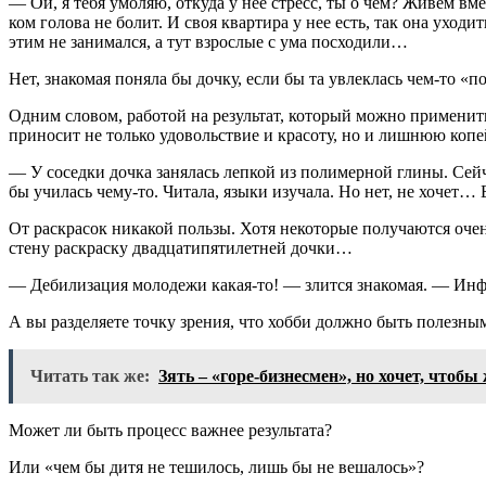
— Ой, я тебя умоляю, откуда у нее стресс, ты о чем? Живем вме
ком голова не болит. И своя квартира у нее есть, так она уход
этим не занимался, а тут взрослые с ума посходили…
Нет, знакомая поняла бы дочку, если бы та увлеклась чем-то 
Одним словом, работой на результат, который можно применить п
приносит не только удовольствие и красоту, но и лишнюю копе
— У соседки дочка занялась лепкой из полимерной глины. Сейча
бы училась чему-то. Читала, языки изучала. Но нет, не хочет
От раскрасок никакой пользы. Хотя некоторые получаются очен
стену раскраску двадцатипятилетней дочки…
— Дебилизация молодежи какая-то! — злится знакомая. — Инфа
А вы разделяете точку зрения, что хобби должно быть полезны
Читать так же:
Зять – «горе-бизнесмен», но хочет, чтобы
Может ли быть процесс важнее результата?
Или «чем бы дитя не тешилось, лишь бы не вешалось»?