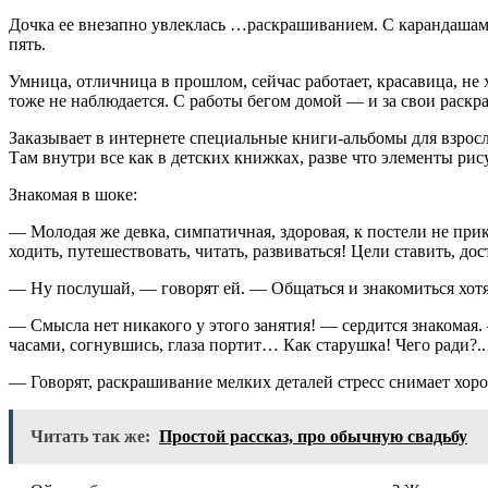
Дочка ее внезапно увлеклась …раскрашиванием. С карандашами
пять.
Умница, отличница в прошлом, сейчас работает, красавица, не 
тоже не наблюдается. С работы бегом домой — и за свои раскра
Заказывает в интернете специальные книги-альбомы для взрос
Там внутри все как в детских книжках, разве что элементы ри
Знакомая в шоке:
— Молодая же девка, симпатичная, здоровая, к постели не прико
ходить, путешествовать, читать, развиваться! Цели ставить, дос
— Ну послушай, — говорят ей. — Общаться и знакомиться хотят
— Смысла нет никакого у этого занятия! — сердится знакомая.
часами, согнувшись, глаза портит… Как старушка! Чего ради?..
— Говорят, раскрашивание мелких деталей стресс снимает хор
Читать так же:
Простой рассказ, про обычную свадьбу