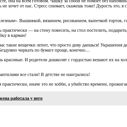
сте, она на всем готовом. Чашку за собой не помоет без напомина
ить не хочет от нас. Стресс снимает, скажешь тоже! Дурость это
«полезным». Вышивкой, вязанием, рисованием, выпечкой тортов,
рактически — на стену повесить, на стол постелить, подарить, а
йку в карман!
с такие вещички лепит, что просто диву даешься! Украшения дел
… Бездумно чиркать по бумаге проще, конечно…
ь красивые. И родители дошколят с гордостью вешают их на хол
нтилами все стали! В детстве не наигрались!
м практически, иначе это не хобби, а убийство времени, прожиг
 жена работала у него