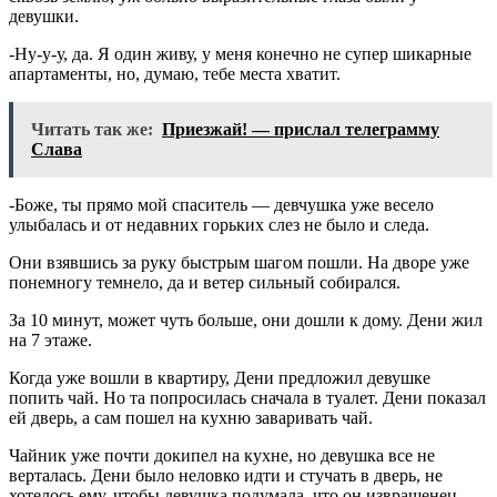
девушки.
-Ну-у-у, да. Я один живу, у меня конечно не супер шикарные
апартаменты, но, думаю, тебе места хватит.
Читать так же:
Приезжай! — прислал телеграмму
Слава
-Боже, ты прямо мой спаситель — девчушка уже весело
улыбалась и от недавних горьких слез не было и следа.
Они взявшись за руку быстрым шагом пошли. На дворе уже
понемногу темнело, да и ветер сильный собирался.
За 10 минут, может чуть больше, они дошли к дому. Дени жил
на 7 этаже.
Когда уже вошли в квартиру, Дени предложил девушке
попить чай. Но та попросилась сначала в туалет. Дени показал
ей дверь, а сам пошел на кухню заваривать чай.
Чайник уже почти докипел на кухне, но девушка все не
верталась. Дени было неловко идти и стучать в дверь, не
хотелось ему, чтобы девушка подумала, что он извращенец.