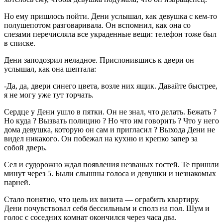
Но ему пришлось пойти. Дени услышал, как девушка с кем-то
полушепотом разговаривала. Он вспомнил, как она со
слезами перечисляла все украденные вещи: телефон тоже был
в списке.
Дени заподозрил неладное. Прислонившись к двери он
услышал, как она шептала:
-Да, да, двери синего цвета, возле них ящик. Давайте быстрее,
я не могу уже тут торчать.
Сердце у Дени ушло в пятки. Он не знал, что делать. Бежать ?
Но куда ? Вызвать полицию ? Но что им говорить ? Что у него
дома девушка, которую он сам и пригласил ? Выхода Дени не
видел никакого. Он побежал на кухню и крепко запер за
собой дверь.
Сел и судорожно ждал появления незваных гостей. Те пришли
минут через 5. Были слышны голоса и девушки и незнакомых
парней.
Стало понятно, что цель их визита — ограбить квартиру.
Дени почувствовал себя бессильным и сполз на пол. Шум и
голос с соседних комнат окончился через часа два.