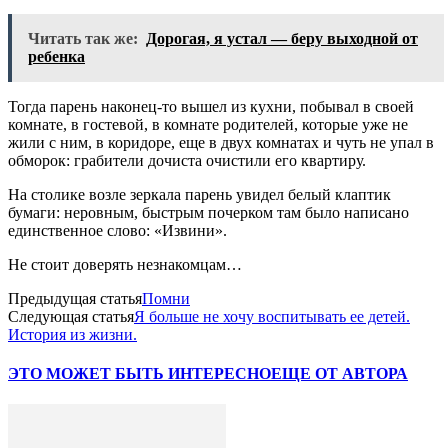
Читать так же:
Дорогая, я устал — беру выходной от
ребенка
Тогда парень наконец-то вышел из кухни, побывал в своей
комнате, в гостевой, в комнате родителей, которые уже не
жили с ним, в коридоре, еще в двух комнатах и чуть не упал в
обморок: грабители дочиста очистили его квартиру.
На столике возле зеркала парень увидел белый клаптик
бумаги: неровным, быстрым почерком там было написано
единственное слово: «Извини».
Не стоит доверять незнакомцам…
Предыдущая статья
Помни
Следующая статья
Я больше не хочу воспитывать ее детей.
История из жизни.
ЭТО МОЖЕТ БЫТЬ ИНТЕРЕСНО
ЕЩЕ ОТ АВТОРА