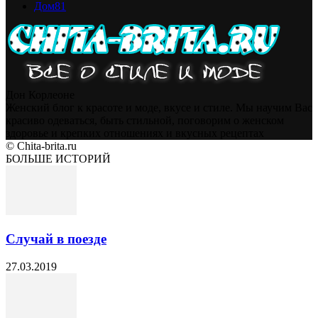
Дом
81
Дон Корлеоне
Женский блог к красоте и моде, вкусе и стиле. Мы научим Вас
красиво одеваться, быть стильной, поговорим о женском
здоровье и крепких отношениях и вкусных рецептах
© Chita-brita.ru
БОЛЬШЕ ИСТОРИЙ
Случай в поезде
27.03.2019