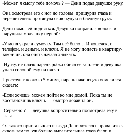
-Может, я смогу тебе помочь ? — Дени подал девушке руку.
Она осмотрела его с ног до головы, прищурив глаза и
нерешительно протянула свою худую и бледную руку.
Дени помог ей подняться. Девушка поправила волосы и
нарушила молчанку первой:
-У меня украли сумочку. Там всё было… И кошелек, и
телефон, и деньги, и ключи. Я не могу попасть в квартиру-
закончив, она опять начала хныкать.
-Ну-ну, не плачь-парень робко обнял ее за плечи и девушка
упала головой ему на плечо.
Простояв так около 5 минут, парень наконец-то осмелился
сказать:
-Если хочешь, можем пойти ко мне домой. Пока ты не
восстановишь ключи. — быстро добавил он.
-Серьезно ? — девушка вопросительно посмотрела ему в
глаза.
От такого пристального взгляда Дени хотелось провалиться
сквозь землю, уж больно выразительные глаза были у