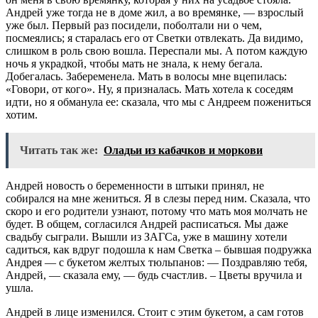
Андрей уже тогда не в доме жил, а во времянке, — взрослый
уже был. Первый раз посидели, поболтали ни о чем,
посмеялись; я старалась его от Светки отвлекать. Да видимо,
слишком в роль свою вошла. Переспали мы. А потом каждую
ночь я украдкой, чтобы мать не знала, к нему бегала.
Добегалась. Забеременела. Мать в волосы мне вцепилась:
«Говори, от кого». Ну, я призналась. Мать хотела к соседям
идти, но я обманула ее: сказала, что мы с Андреем пожениться
хотим.
Читать так же:
Оладьи из кабачков и моркови
Андрей новость о беременности в штыки принял, не
собирался на мне жениться. Я в слезы перед ним. Сказала, что
скоро и его родители узнают, потому что мать моя молчать не
будет. В общем, согласился Андрей расписаться. Мы даже
свадьбу сыграли. Вышли из ЗАГСа, уже в машину хотели
садиться, как вдруг подошла к нам Светка – бывшая подружка
Андрея — с букетом желтых тюльпанов: — Поздравляю тебя,
Андрей, — сказала ему, — будь счастлив. – Цветы вручила и
ушла.
Андрей в лице изменился. Стоит с этим букетом, а сам готов