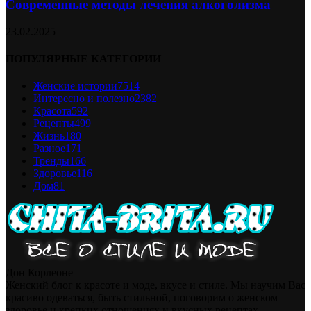
Современные методы лечения алкоголизма
23.02.2025
ПОПУЛЯРНЫЕ КАТЕГОРИИ
Женские истории
7514
Интересно и полезно
2382
Красота
592
Рецепты
499
Жизнь
180
Разное
171
Тренды
166
Здоровье
116
Дом
81
Дон Корлеоне
Женский блог к красоте и моде, вкусе и стиле. Мы научим Вас
красиво одеваться, быть стильной, поговорим о женском
здоровье и крепких отношениях и вкусных рецептах