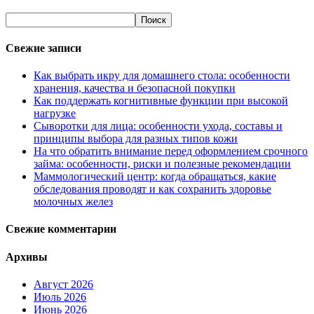
Свежие записи
Как выбрать икру для домашнего стола: особенности
хранения, качества и безопасной покупки
Как поддержать когнитивные функции при высокой
нагрузке
Сыворотки для лица: особенности ухода, составы и
принципы выбора для разных типов кожи
На что обратить внимание перед оформлением срочного
займа: особенности, риски и полезные рекомендации
Маммологический центр: когда обращаться, какие
обследования проводят и как сохранить здоровье
молочных желез
Свежие комментарии
Архивы
Август 2026
Июль 2026
Июнь 2026