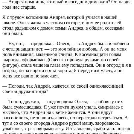
— Андрея помнишь, который в соседнем доме жил? Он на два
года нас старше.
Я с трудом вспомнила Андрея, который учился в нашей
школе. Олеся жила в частном секторе, и дом ее родителей
стоял рядышком с домом семьи Андрея, в общем, соседями
они были.
— Ну, вот, — продолжала Олеся, — в Андрея была влюблена
с четырнадцати лет, — это моя тайная любовь. А он на меня
ноль внимания, маленькой считал. К восемнадцати годам
выросла, оформилась (Олеська провела руками по своей
фигуре), стала чаще на глаза ему попадаться. Он в огород и я в
огород, он за ворота и я за ворота. Я перед ним маячу, а он
меня все равно не замечает.
— Погоди, так Андрей, кажется, со своей одноклассницей
Светой дружил тогда?
— Точно, дружил, — подтвердила Олеся, — любовь у них
была сумасшедшая. Я уже почти духом упала, смирилась с
мыслью, что Андрей на Светке женится. А они вдруг
рассорились, не знаю из-за чего, но перестали встречаться. А
тут я со своего огорода Андрею рукой машу, здороваюсь,
улыбаюсь, с разговорами лезу. И ты знаешь, сработало: позвал
он меня в свою времянку, которая у них на усадьбе стояла.