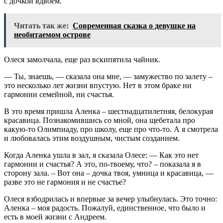
с дочкой вдвоем.
Читать так же:
Современная сказка о девушке на
необитаемом острове
Олеся замолчала, еще раз вскипятила чайник.
— Ты, знаешь, — сказала она мне, — замужество по залету –
это несколько лет жизни впустую. Нет в этом браке ни
гармонии семейной, ни счастья.
В это время пришла Аленка – шестнадцатилетняя, белокурая
красавица. Познакомившись со мной, она щебетала про
какую-то Олимпиаду, про школу, еще про что-то. А я смотрела
и любовалась этим воздушным, чистым созданием.
Когда Аленка ушла в зал, я сказала Олесе: — Как это нет
гармонии и счастья? А это, по-твоему, что? – показала я в
сторону зала. – Вот она – дочка твоя, умница и красавица, —
разве это не гармония и не счастье?
Олеся взбодрилась и впервые за вечер улыбнулась. Это точно:
Аленка – моя радость. Пожалуй, единственное, что было и
есть в моей жизни с Андреем.