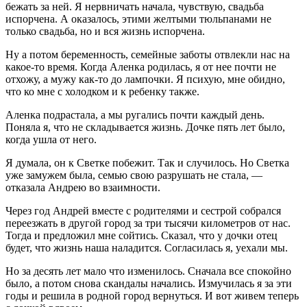
бежать за ней. Я нервничать начала, чувствую, свадьба
испорчена. А оказалось, этими желтыми тюльпанами не
только свадьба, но и вся жизнь испорчена.
Ну а потом беременность, семейные заботы отвлекли нас на
какое-то время. Когда Аленка родилась, я от нее почти не
отхожу, а мужу как-то до лампочки. Я психую, мне обидно,
что ко мне с холодком и к ребенку также.
Аленка подрастала, а мы ругались почти каждый день.
Поняла я, что не складывается жизнь. Дочке пять лет было,
когда ушла от него.
Я думала, он к Светке побежит. Так и случилось. Но Светка
уже замужем была, семью свою разрушать не стала, —
отказала Андрею во взаимности.
Через год Андрей вместе с родителями и сестрой собрался
переезжать в другой город за три тысячи километров от нас.
Тогда и предложил мне сойтись. Сказал, что у дочки отец
будет, что жизнь наша наладится. Согласилась я, уехали мы.
Но за десять лет мало что изменилось. Сначала все спокойно
было, а потом снова скандалы начались. Измучилась я за эти
годы и решила в родной город вернуться. И вот живем теперь