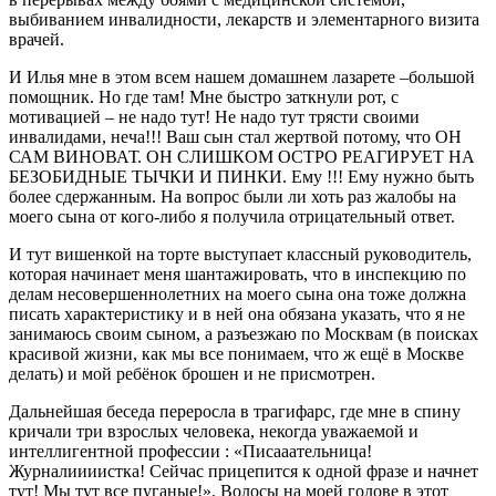
выбиванием инвалидности, лекарств и элементарного визита
врачей.
И Илья мне в этом всем нашем домашнем лазарете –большой
помощник. Но где там! Мне быстро заткнули рот, с
мотивацией – не надо тут! Не надо тут трясти своими
инвалидами, неча!!! Ваш сын стал жертвой потому, что ОН
САМ ВИНОВАТ. ОН СЛИШКОМ ОСТРО РЕАГИРУЕТ НА
БЕЗОБИДНЫЕ ТЫЧКИ И ПИНКИ. Ему !!! Ему нужно быть
более сдержанным. На вопрос были ли хоть раз жалобы на
моего сына от кого-либо я получила отрицательный ответ.
И тут вишенкой на торте выступает классный руководитель,
которая начинает меня шантажировать, что в инспекцию по
делам несовершеннолетних на моего сына она тоже должна
писать характеристику и в ней она обязана указать, что я не
занимаюсь своим сыном, а разъезжаю по Москвам (в поисках
красивой жизни, как мы все понимаем, что ж ещё в Москве
делать) и мой ребёнок брошен и не присмотрен.
Дальнейшая беседа переросла в трагифарс, где мне в спину
кричали три взрослых человека, некогда уважаемой и
интеллигентной профессии : «Писааательница!
Журналиииистка! Сейчас прицепится к одной фразе и начнет
тут! Мы тут все пуганые!». Волосы на моей голове в этот