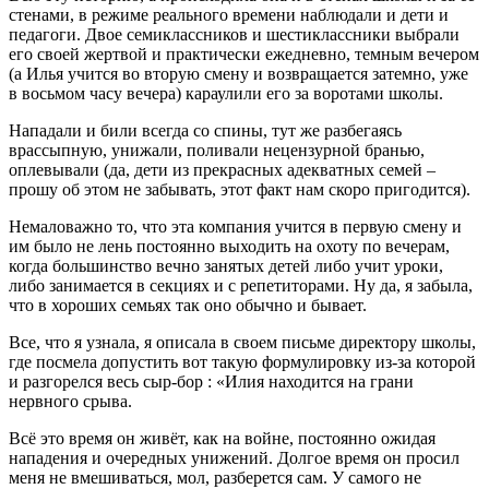
стенами, в режиме реального времени наблюдали и дети и
педагоги. Двое семиклассников и шестиклассники выбрали
его своей жертвой и практически ежедневно, темным вечером
(а Илья учится во вторую смену и возвращается затемно, уже
в восьмом часу вечера) караулили его за воротами школы.
Нападали и били всегда со спины, тут же разбегаясь
врассыпную, унижали, поливали нецензурной бранью,
оплевывали (да, дети из прекрасных адекватных семей –
прошу об этом не забывать, этот факт нам скоро пригодится).
Немаловажно то, что эта компания учится в первую смену и
им было не лень постоянно выходить на охоту по вечерам,
когда большинство вечно занятых детей либо учит уроки,
либо занимается в секциях и с репетиторами. Ну да, я забыла,
что в хороших семьях так оно обычно и бывает.
Все, что я узнала, я описала в своем письме директору школы,
где посмела допустить вот такую формулировку из-за которой
и разгорелся весь сыр-бор : «Илия находится на грани
нервного срыва.
Всё это время он живёт, как на войне, постоянно ожидая
нападения и очередных унижений. Долгое время он просил
меня не вмешиваться, мол, разберется сам. У самого не