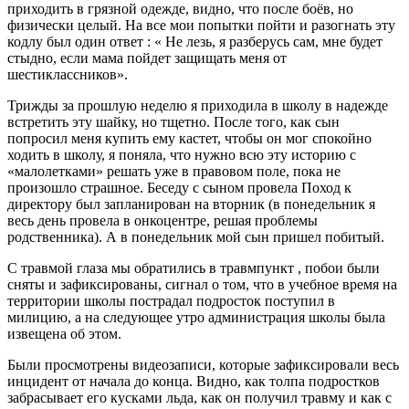
приходить в грязной одежде, видно, что после боёв, но
физически целый. На все мои попытки пойти и разогнать эту
кодлу был один ответ : « Не лезь, я разберусь сам, мне будет
стыдно, если мама пойдет защищать меня от
шестиклассников».
Трижды за прошлую неделю я приходила в школу в надежде
встретить эту шайку, но тщетно. После того, как сын
попросил меня купить ему кастет, чтобы он мог спокойно
ходить в школу, я поняла, что нужно всю эту историю с
«малолетками» решать уже в правовом поле, пока не
произошло страшное. Беседу с сыном провела Поход к
директору был запланирован на вторник (в понедельник я
весь день провела в онкоцентре, решая проблемы
родственника). А в понедельник мой сын пришел побитый.
С травмой глаза мы обратились в травмпункт , побои были
сняты и зафиксированы, сигнал о том, что в учебное время на
территории школы пострадал подросток поступил в
милицию, а на следующее утро администрация школы была
извещена об этом.
Были просмотрены видеозаписи, которые зафиксировали весь
инцидент от начала до конца. Видно, как толпа подростков
забрасывает его кусками льда, как он получил травму и как с