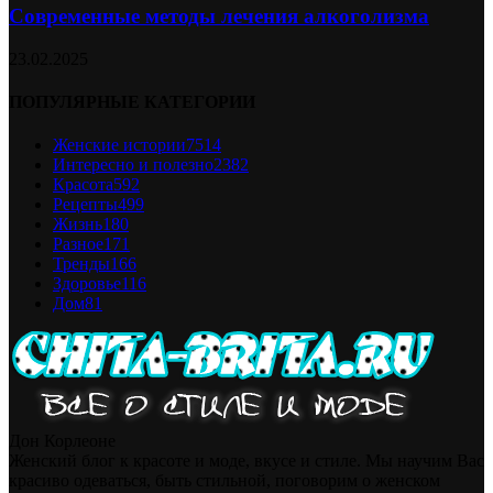
Современные методы лечения алкоголизма
23.02.2025
ПОПУЛЯРНЫЕ КАТЕГОРИИ
Женские истории
7514
Интересно и полезно
2382
Красота
592
Рецепты
499
Жизнь
180
Разное
171
Тренды
166
Здоровье
116
Дом
81
Дон Корлеоне
Женский блог к красоте и моде, вкусе и стиле. Мы научим Вас
красиво одеваться, быть стильной, поговорим о женском