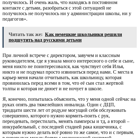
получилось. И очень жаль, что находясь в постоянном
контакте с детьми, разобраться с этой ситуацией не
получилось не получилось ни у администрации школы, ни у
педагогов».
Читать так же:
Как немецкие школьники решили
подшутить над русскими детьми
При личной встрече с директором, завучем и классным
руководителем, где я узнала много интересного о себе и сыне,
меня никто не поинтересовался, как чувствует себя Илья,
никто и не подумал просто извиниться перед нами. С места в
карьер меня начали отчитывать, как школьницу, которая
провинилась перед всеми в том, что её сын стал жертвой
толпы и которая не днюет и не ночует в школе.
Я, конечно, попыталась объяснить, что у меня одной сейчас на
руках опять два тяжелейших инвалида. Один с ДЦП,
тридцати шести лет от роду,не могущий себя обслуживать
совершенно, которого нужно кормить-поить с рук,
переодевать, перестилать, менять памперсы и тд, а второй –
инкурабельный, с последней стадией рака кишечника, с
которым нужно делать всё ровно то же самое, что и с первым,
в перерывах между боями с медицинской системой,