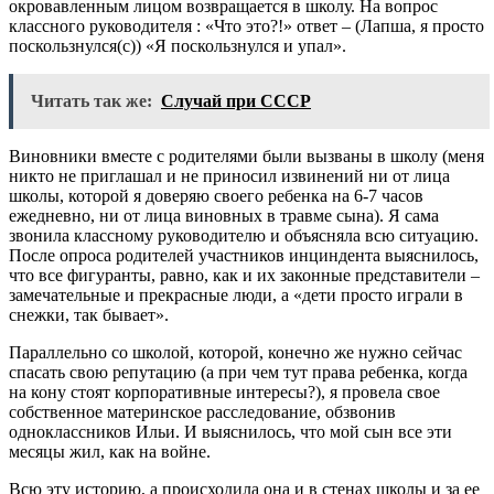
окровавленным лицом возвращается в школу. На вопрос
классного руководителя : «Что это?!» ответ – (Лапша, я просто
поскользнулся(с)) «Я поскользнулся и упал».
Читать так же:
Случай при СССР
Виновники вместе с родителями были вызваны в школу (меня
никто не приглашал и не приносил извинений ни от лица
школы, которой я доверяю своего ребенка на 6-7 часов
ежедневно, ни от лица виновных в травме сына). Я сама
звонила классному руководителю и объясняла всю ситуацию.
После опроса родителей участников инциндента выяснилось,
что все фигуранты, равно, как и их законные представители –
замечательные и прекрасные люди, а «дети просто играли в
снежки, так бывает».
Параллельно со школой, которой, конечно же нужно сейчас
спасать свою репутацию (а при чем тут права ребенка, когда
на кону стоят корпоративные интересы?), я провела свое
собственное материнское расследование, обзвонив
одноклассников Ильи. И выяснилось, что мой сын все эти
месяцы жил, как на войне.
Всю эту историю, а происходила она и в стенах школы и за ее