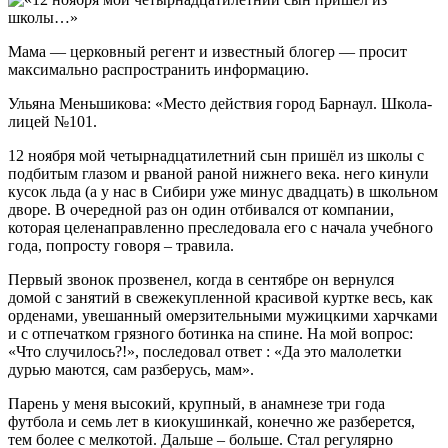
Мама — церковный регент и известный блогер — просит
максимально распространить информацию.
Ульяна Меньшикова: «Место действия город Барнаул. Школа-
лицей №101.
12 ноября мой четырнадцатилетний сын пришёл из школы с
подбитым глазом и рваной раной нижнего века. него кинули
кусок льда (а у нас в Сибири уже минус двадцать) в школьном
дворе. В очередной раз он один отбивался от компании,
которая целенаправленно преследовала его с начала учебного
года, попросту говоря – травила.
Первый звонок прозвенел, когда в сентябре он вернулся
домой с занятий в свежекупленной красивой куртке весь, как
орденами, увешанный омерзительными мужицкими харчками
и с отпечатком грязного ботинка на спине. На мой вопрос:
«Что случилось?!», последовал ответ : «Да это малолетки
дурью маются, сам разберусь, мам».
Парень у меня высокий, крупный, в анамнезе три года
футбола и семь лет в киокушинкай, конечно же разберется,
тем более с мелкотой. Дальше – больше. Стал регулярно