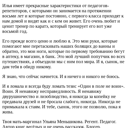
Илья имеет прекрасные характеристики от педагогов-
репетиторов, с которыми он занимается на протяжении
восьми лет и которые постоянно, с первого класса приходят к
нам домой и видят как и с кем он живет. Его очень любит и
ценит тренер по каратэ, который тренирует его вот уже
восьмой год.
Его прежде всего ценю и люблю я. Это мои руки, которые
помогают мне перетаскивать наших болящих до ванны и
обратно, это мои ноги, которые по первому требованию бегут
в аптеку, в магазин, в банк. Это мой лучший попутчик во всех
путешествиях, а объездили мы с ним пол мира. И я, сынок, не
дам тебя в обиду никому.
Я знаю, что сейчас начнется. И я ничего и никого не боюсь.
И я ломала и всегда буду ломать тезис «Один в поле не воин».
Воин. Я ненавижу несправедливость. Я ненавижу
двурушничество и лизоблюдство, я никогда за копейку не
предавала друзей и не бросала слабого, никогда. Никогда не
примыкала к стаям. И тебе, сынок, этого не позволю, пока я
жива.
Твоя мать-маргинал Ульяна Меньшикова. Регент. Педагог.
Автор книг весёлых и не очень рассказок. Блогер.