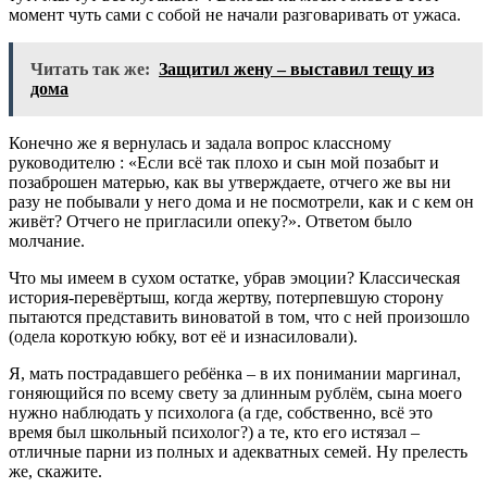
момент чуть сами с собой не начали разговаривать от ужаса.
Читать так же:
Защитил жену – выставил тещу из
дома
Конечно же я вернулась и задала вопрос классному
руководителю : «Если всё так плохо и сын мой позабыт и
позаброшен матерью, как вы утверждаете, отчего же вы ни
разу не побывали у него дома и не посмотрели, как и с кем он
живёт? Отчего не пригласили опеку?». Ответом было
молчание.
Что мы имеем в сухом остатке, убрав эмоции? Классическая
история-перевёртыш, когда жертву, потерпевшую сторону
пытаются представить виноватой в том, что с ней произошло
(одела короткую юбку, вот её и изнасиловали).
Я, мать пострадавшего ребёнка – в их понимании маргинал,
гоняющийся по всему свету за длинным рублём, сына моего
нужно наблюдать у психолога (а где, собственно, всё это
время был школьный психолог?) а те, кто его истязал –
отличные парни из полных и адекватных семей. Ну прелесть
же, скажите.