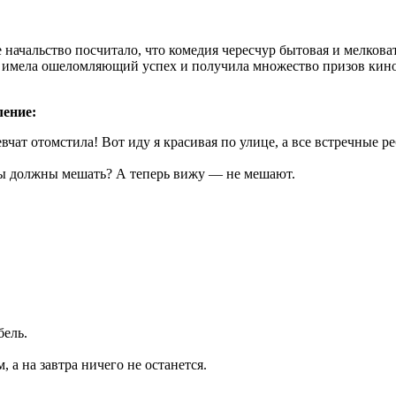
начальство посчитало, что комедия чересчур бытовая и мелковата 
а имела ошеломляющий успех и получила множество призов кин
ление:
евчат отомстила! Вот иду я красивая по улице, а все встречные р
осы должны мешать? А теперь вижу — не мешают.
бель.
, а на завтра ничего не останется.