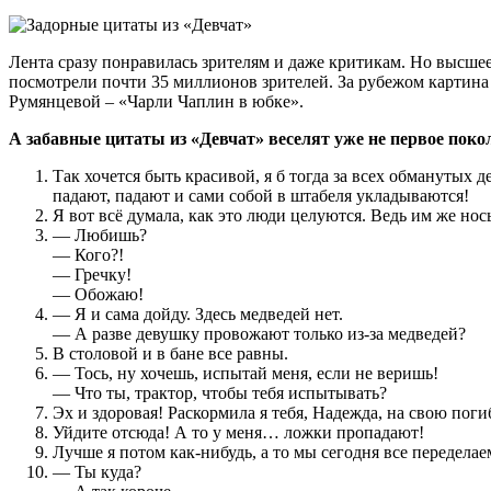
Лента сразу понравилась зрителям и даже критикам. Но высшее 
посмотрели почти 35 миллионов зрителей. За рубежом картин
Румянцевой – «Чарли Чаплин в юбке».
А забавные цитаты из «Девчат» веселят уже не первое поко
Так хочется быть красивой, я б тогда за всех обманутых д
падают, падают и сами собой в штабеля укладываются!
Я вот всё думала, как это люди целуются. Ведь им же н
— Любишь?
— Кого?!
— Гречку!
— Обожаю!
— Я и сама дойду. Здесь медведей нет.
— А разве девушку провожают только из-за медведей?
В столовой и в бане все равны.
— Тось, ну хочешь, испытай меня, если не веришь!
— Что ты, трактор, чтобы тебя испытывать?
Эх и здоровая! Раскормила я тебя, Надежда, на свою поги
Уйдите отсюда! А то у меня… ложки пропадают!
Лучше я потом как-нибудь, а то мы сегодня все переделаем
— Ты куда?