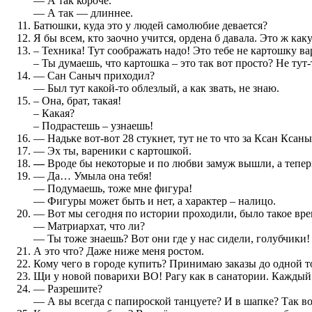
— А так короче.
— А так — длиннее.
Батюшки, куда это у людей самолюбие девается?
Я бы всем, кто заочно учится, ордена б давала. Это ж как
– Техника! Тут соображать надо! Это тебе не картошку ва
– Ты думаешь, что картошка – это так вот просто? Не ту
— Сан Саныч приходил?
— Был тут какой-то облезлый, а как звать, не знаю.
– Она, брат, такая!
– Какая?
– Подрастешь – узнаешь!
— Надьке вот-вот 28 стукнет, тут не то что за Ксан Ксаны
— Эх ты, вареники с картошкой.
—
Вроде бы некоторые и по любви замуж вышли, а тепер
— Да… Умыла она тебя!
— Подумаешь, тоже мне фигура!
— Фигуры может быть и нет, а характер – налицо.
— Вот мы сегодня по истории проходили, было такое вре
— Матриархат, что ли?
— Ты тоже знаешь? Вот они где у нас сидели, голубчики
А это что? Даже ниже меня ростом.
Кому чего в городе купить? Принимаю заказы до одной 
Щи у новой поварихи ВО! Рагу как в санатории. Каждый 
— Разрешите?
— А вы всегда с папироской танцуете? И в шапке? Так во