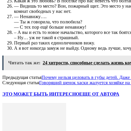
Какая ж это любовь? В посёлке про нас невесть что болтаю
— Видишь то место? Вон, пожарный щит. Это место у нас 
комнат свободных у нас нет.
— Ненавижу….
— Ты ж говорила, что полюбила?
— С тех пор ещё больше ненавижу!
– А вы и есть то новое начальство, которого все так боятся
– Ну… уж не такой я страшный.
Первый раз таких единоличников вижу.
А я вот никогда замуж не выйду. Одному ведь лучше, хоч
Читать так же:
24 хитрости, способные сделать жизнь к
Предыдущая статья
Почему нельзя целовать в губы детей. Даже
Следующая статья
Говорящий щенок хаски жалуется хозяйке на
ЭТО МОЖЕТ БЫТЬ ИНТЕРЕСНО
ЕЩЕ ОТ АВТОРА