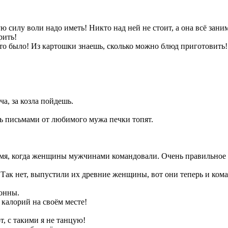
ую силу воли надо иметь! Никто над ней не стоит, а она всё заним
рить!
т-то было! Из картошки знаешь, сколько можно блюд приготовить!
ча, за козла пойдешь.
ь письмами от любимого мужа печки топят.
мя, когда женщины мужчинами командовали. Очень правильное бы
! Так нет, выпустили их древние женщины, вот они теперь и ком
тонны.
калорий на своём месте!
т, с такими я не танцую!