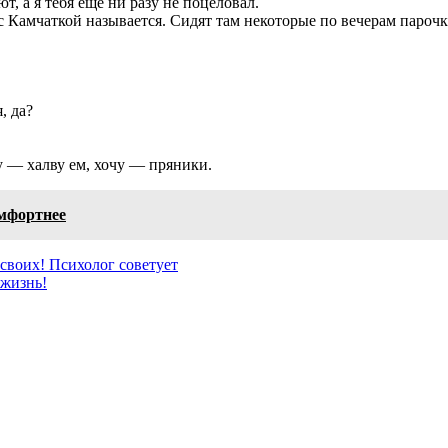
т, а я тебя ещё ни разу не поцеловал.
Камчаткой называется. Сидят там некоторые по вечерам парочка
, да?
у — халву ем, хочу — пряники.
омфортнее
 своих! Психолог советует
 жизнь!