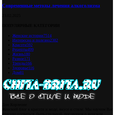
Современные методы лечения алкоголизма
23.02.2025
ПОПУЛЯРНЫЕ КАТЕГОРИИ
Женские истории
7514
Интересно и полезно
2382
Красота
592
Рецепты
499
Жизнь
180
Разное
171
Тренды
166
Здоровье
116
Дом
81
Дон Корлеоне
Женский блог к красоте и моде, вкусе и стиле. Мы научим Вас
красиво одеваться, быть стильной, поговорим о женском