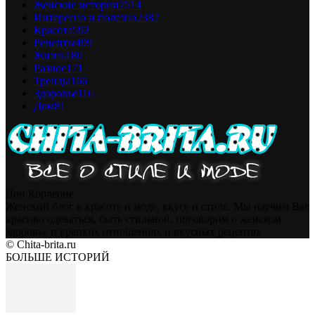
Женские истории
7514
Интересно и полезно
2382
Красота
592
Рецепты
499
Жизнь
180
Разное
171
Тренды
166
Здоровье
116
Дом
81
Дон Корлеоне
Женский блог к красоте и моде, вкусе и стиле. Мы научим Вас
красиво одеваться, быть стильной, поговорим о женском
здоровье и крепких отношениях и вкусных рецептах
© Chita-brita.ru
БОЛЬШЕ ИСТОРИЙ