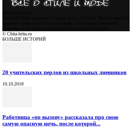
Дон Корлеоне
Женский блог к красоте и моде, вкусе и стиле. Мы научим Вас
красиво одеваться, быть стильной, поговорим о женском
здоровье и крепких отношениях и вкусных рецептах
© Chita-brita.ru
БОЛЬШЕ ИСТОРИЙ
20 учительских перлов из школьных дневников
10.10.2018
Работница «по вызову» рассказала про свою
самую опасную ночь, после которой...