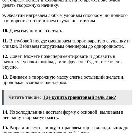
делать творожную начинку.
9.
Желатин нагреваем любым удобным способом, до полного
растворения: но ни в коем случае не кипятим.
10.
Даем ему немного остыть.
11.
В глубокой посуде смешиваем творог, вареную сгущенку и
сливки. Взбиваем погружным блендером до однородности.
12.
Совет. Можете поэкспериментировать и добавить в
начинку кусочки шоколада или фруктов: будет тоже очень
вкусно.
13.
Вливаем в творожную массу слегка остывший желатин,
продолжая взбивать блендером.
Читать так же:
Где купить гранатовый гель-лак?
14.
Из холодильника достаем форму с основой, выливаем в
нее нашу творожную массу.
15.
Разравниваем начинку, отправляем торт в холодильник до
полного застывания: примерно на 3-4 часа.