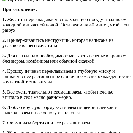
Приготовление:
1.
Желатин перекладываем в подходящую посуду и заливаем
холодной кипяченой водой. Оставляем на 40 минут, чтобы он
разбух.
2.
Придерживайтесь инструкции, которая написана на
упаковке вашего желатина.
3.
Для начала нам необходимо измельчить печенье в крошку:
блендером, комбайном или обычной скалкой.
4.
Крошку печенья перекладываем в глубокую миску и
вливаем в нее растопленное сливочное масло, охлажденное до
комнатной температуры.
5.
Все очень тщательно перемешиваем, чтобы печенье
впитало в себя масло равномерно.
6.
Любую круглую форму застилаем пищевой пленкой и
выкладываем в нее основу из печенья.
7.
Формируем бортики и все разравниваем.
8.
Убираем основу в холодильник на то время, пока будем