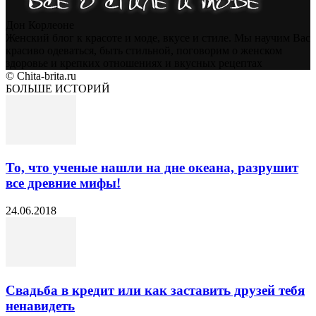
Дон Корлеоне
Женский блог к красоте и моде, вкусе и стиле. Мы научим Вас
красиво одеваться, быть стильной, поговорим о женском
здоровье и крепких отношениях и вкусных рецептах
© Chita-brita.ru
БОЛЬШЕ ИСТОРИЙ
То, что ученые нашли на дне океана, разрушит
все древние мифы!
24.06.2018
Свадьба в кредит или как заставить друзей тебя
ненавидеть